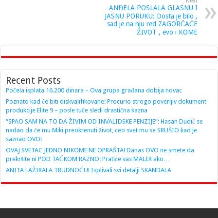
Next
ANĐELA POSLALA GLASNU I
JASNU PORUKU: Dosta je bilo ,
sad je na nju red ZAGORČAĆE
ŽIVOT , evo i KOME
Recent Posts
Počela isplata 16.200 dinara – Ova grupa građana dobija novac
Poznato kad će biti diskvalifikovane: Procurio strogo poverljiv dokument
produkcije Elite 9 – posle tuče sledi drastična kazna
“SPAO SAM NA TO DA ŽIVIM OD INVALIDSKE PENZIJE”: Hasan Dudić se
nadao da će mu Miki preokrenuti život, ceo svet mu se SRUŠIO kad je
saznao OVO!
OVAJ SVETAC JEDNO NIKOME NE OPRAŠTA! Danas OVO ne smete da
prekršite ni POD TAČKOM RAZNO: Pratiće vas MALER ako…
ANITA LAŽIRALA TRUDNOĆU! Isplivali svi detalji SKANDALA