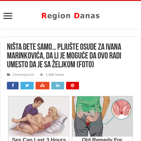
NIŠTA DETE SAMO… Pljušte osude za Ivana
Marinkovića, da li je MOGUĆE da OVO radi
umesto da je sa Željkom (FOTO)
Zanimljivosti
1,440 Views