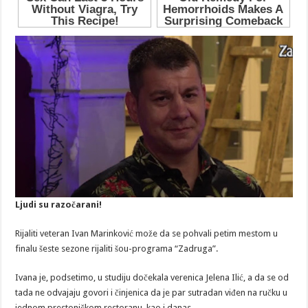
Ljudi su razočarani!
Rijaliti veteran Ivan Marinković može da se pohvali petim mestom u
finalu šeste sezone rijaliti šou-programa “Zadruga”.
Ivana je, podsetimo, u studiju dočekala verenica Jelena Ilić, a da se od
tada ne odvajaju govori i činjenica da je par sutradan viđen na ručku u
jednom prestoničkom restoranu, kao i danas.