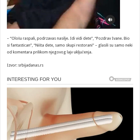
– “Ološu raspali, podrzavas nasilje. Idi vidi dete”, “Pozdrav Ivane. Bio
si fantastican”, “Ništa dete, samo skupi restorani” – glasili su samo neki
od komentara prilikom njegovog lajv uključenja.
Izvor: srbijadanas.rs