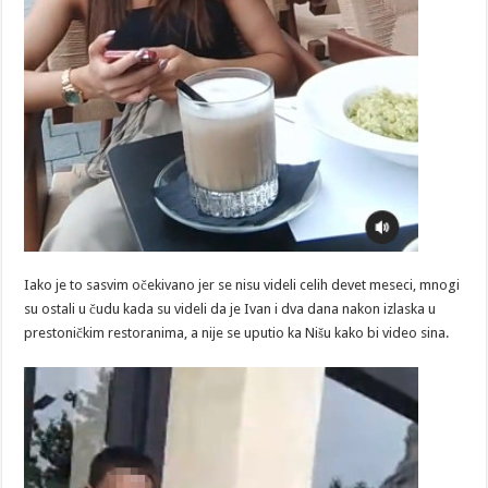
Iako je to sasvim očekivano jer se nisu videli celih devet meseci, mnogi
su ostali u čudu kada su videli da je Ivan i dva dana nakon izlaska u
prestoničkim restoranima, a nije se uputio ka Nišu kako bi video sina.