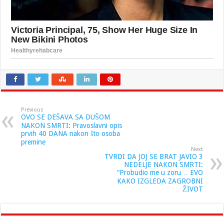
Previous
OVO SE DEŠAVA SA DUŠOM
NAKON SMRTI: Pravoslavni opis
prvih 40 DANA nakon što osoba
premine
Next
TVRDI DA JOJ SE BRAT JAVIO 3
NEDELJE NAKON SMRTI:
“Probudio me u zoru… EVO
KAKO IZGLEDA ZAGROBNI
ŽIVOT