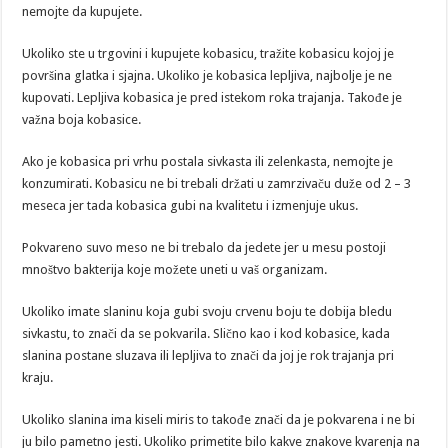
nemojte da kupujete.
Ukoliko ste u trgovini i kupujete kobasicu, tražite kobasicu kojoj je
površina glatka i sjajna. Ukoliko je kobasica lepljiva, najbolje je ne
kupovati. Lepljiva kobasica je pred istekom roka trajanja. Takođe je
važna boja kobasice.
Ako je kobasica pri vrhu postala sivkasta ili zelenkasta, nemojte je
konzumirati. Kobasicu ne bi trebali držati u zamrzivaču duže od 2 – 3
meseca jer tada kobasica gubi na kvalitetu i izmenjuje ukus.
Pokvareno suvo meso ne bi trebalo da jedete jer u mesu postoji
mnoštvo bakterija koje možete uneti u vaš organizam.
Ukoliko imate slaninu koja gubi svoju crvenu boju te dobija bledu
sivkastu, to znači da se pokvarila. Slično kao i kod kobasice, kada
slanina postane sluzava ili lepljiva to znači da joj je rok trajanja pri
kraju.
Ukoliko slanina ima kiseli miris to takođe znači da je pokvarena i ne bi
ju bilo pametno jesti. Ukoliko primetite bilo kakve znakove kvarenja na