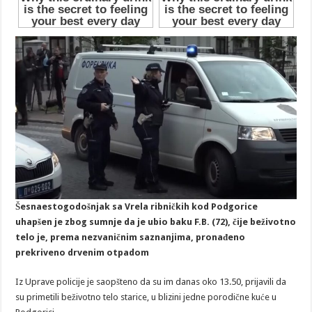
Šesnaestogodošnjak sa Vrela ribničkih kod Podgorice
uhapšen je zbog sumnje da je ubio baku F.B. (72), čije beživotno
telo je, prema nezvaničnim saznanjima, pronađeno
prekriveno drvenim otpadom
Iz Uprave policije je saopšteno da su im danas oko 13.50, prijavili da
su primetili beživotno telo starice, u blizini jedne porodične kuće u