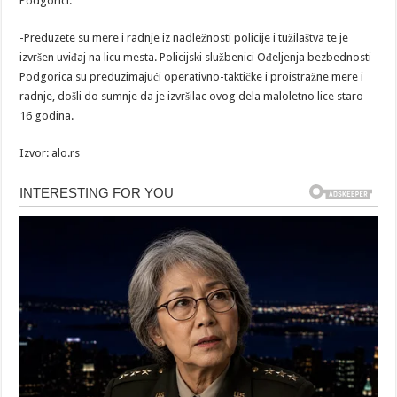
Podgorici.
-Preduzete su mere i radnje iz nadležnosti policije i tužilaštva te je
izvršen uviđaj na licu mesta. Policijski službenici Ođeljenja bezbednosti
Podgorica su preduzimajući operativno-taktičke i proistražne mere i
radnje, došli do sumnje da je izvršilac ovog dela maloletno lice staro
16 godina.
Izvor: alo.rs