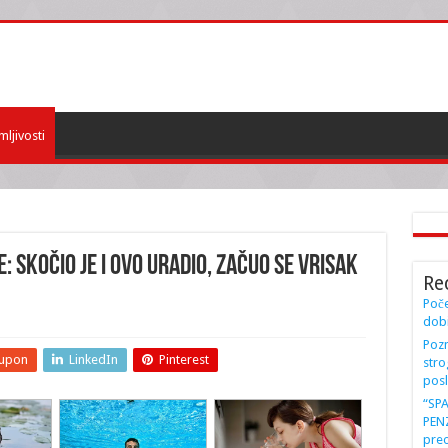
mljivosti
: Skočio je i OVO uradio, začuo se VRISAK
Re
Poče
dobi
Pozn
upon
LinkedIn
Pinterest
stro
posl
“SP
PENZ
preo