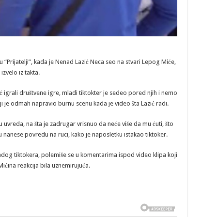
 “Prijatelji”, kada je Nenad Lazić Neca seo na stvari Lepog Miće,
izvelo iz takta.
ć igrali društvene igre, mladi tiktokter je sedeo pored njih i nemo
ji je odmah napravio burnu scenu kada je video šta Lazić radi.
u uvreda, na šta je zadrugar vrisnuo da neće više da mu ćuti, što
u nanese povredu na ruci, kako je naposletku istakao tiktoker.
 mladog tiktokera, polemiše se u komentarima ispod video klipa koji
 Mićina reakcija bila uznemirujuća.