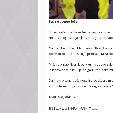
Baš se poneo loše.
U toku večeri desila se žučna raspravu u pabu
što je starog asa rijalitija “Zadruga” potpuno 
Naime, dok su Ivan Marinković i Bilal Brajlovi
posmatrao, dok im se nije pridružio Mića, ko
Mića je prišao Neci i kroz viku mu uputio salv
je isprovociralo Pržulja da ga gurne i tako m
Da li je u pitanju slučajnost ili provokacija
kruži internetom, ali su svi bili saglasni da je
Izvor: srbijadanas.rs