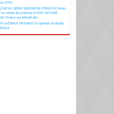
nao OVO!
J SVETAC JEDNO NIKOME NE OPRAŠTA! Danas
 ne smete da prekršite ni POD TAČKOM
NO: Pratiće vas MALER ako…
A LAŽIRALA TRUDNOĆU! Isplivali svi detalji
NDALA