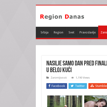
Srbija
Region
Svet
Pravoslavlje
Zani
NASILJE SAMO DAN PRED FINALE
u beloj kući
Zanimljivosti
1,190 Views
Facebook
Twitter
Stumble