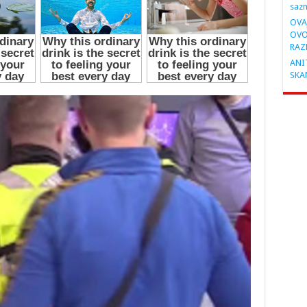
saz
OVA
OVO
RAZ
ANIT
SKA