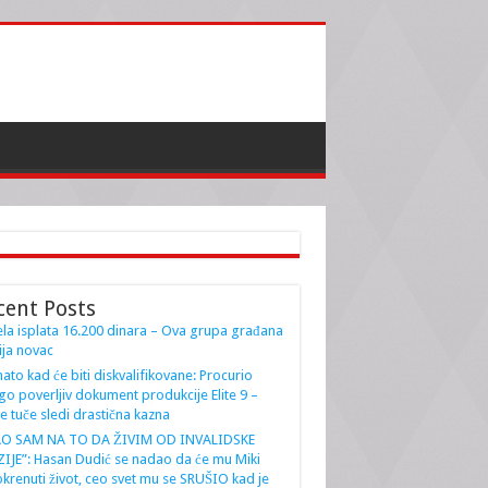
cent Posts
la isplata 16.200 dinara – Ova grupa građana
ja novac
ato kad će biti diskvalifikovane: Procurio
go poverljiv dokument produkcije Elite 9 –
e tuče sledi drastična kazna
AO SAM NA TO DA ŽIVIM OD INVALIDSKE
IJE”: Hasan Dudić se nadao da će mu Miki
krenuti život, ceo svet mu se SRUŠIO kad je