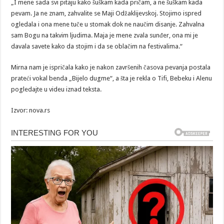
„I mene sada svi pitaju kako šuškam kada pričam, a ne šuškam kada
pevam. Ja ne znam, zahvalite se Maji Odžaklijevskoj. Stojimo ispred
ogledala i ona mene tuče u stomak dok ne naučim disanje. Zahvalna
sam Bogu na takvim ljudima. Maja je mene zvala sunđer, ona mi je
davala savete kako da stojim i da se oblačim na festivalima.“
Mirna nam je ispričala kako je nakon završenih časova pevanja postala
prateći vokal benda „Bijelo dugme“, a šta je rekla o Tifi, Bebeku i Alenu
pogledajte u videu iznad teksta.
Izvor: nova.rs