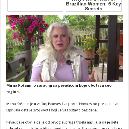
Mirna Košanin o saradnji sa pevačicom koju obožava ceo
region.
Mirna Košanin je u velikoj ispovesti za portal Nova.rs po prvi put javno
ispričala detalje svoj života koji će vas ostaviti bez daha.
Pevačica je otkrila da je od prvog supruga trpela nasilja, a da je dete
odgajila sama. Kako ističe, najveći uspeh joj je što je svog sina izvela na