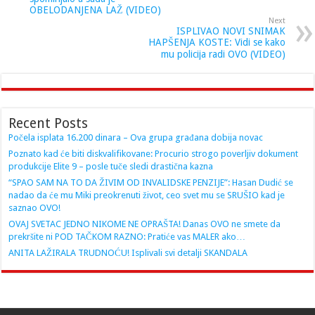
OBELODANJENA LAŽ (VIDEO)
Next
ISPLIVAO NOVI SNIMAK
HAPŠENJA KOSTE: Vidi se kako
mu policija radi OVO (VIDEO)
Recent Posts
Počela isplata 16.200 dinara – Ova grupa građana dobija novac
Poznato kad će biti diskvalifikovane: Procurio strogo poverljiv dokument
produkcije Elite 9 – posle tuče sledi drastična kazna
“SPAO SAM NA TO DA ŽIVIM OD INVALIDSKE PENZIJE”: Hasan Dudić se
nadao da će mu Miki preokrenuti život, ceo svet mu se SRUŠIO kad je
saznao OVO!
OVAJ SVETAC JEDNO NIKOME NE OPRAŠTA! Danas OVO ne smete da
prekršite ni POD TAČKOM RAZNO: Pratiće vas MALER ako…
ANITA LAŽIRALA TRUDNOĆU! Isplivali svi detalji SKANDALA