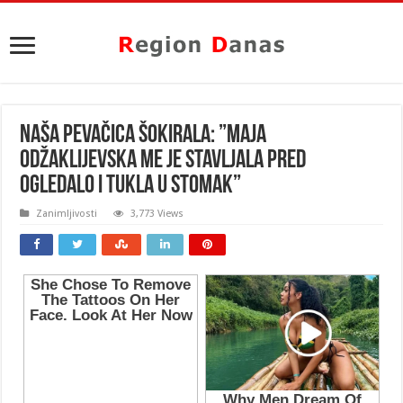
NAŠA PEVAČICA ŠOKIRALA: ”Maja
Odžaklijevska me je stavljala pred
ogledalo i tukla u stomak”
Zanimljivosti
3,773 Views