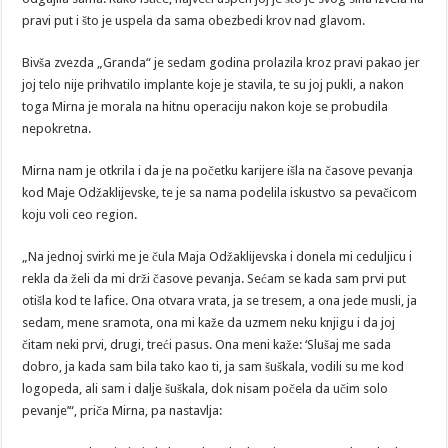
pravi put i što je uspela da sama obezbedi krov nad glavom.
Bivša zvezda „Granda“ je sedam godina prolazila kroz pravi pakao jer
joj telo nije prihvatilo implante koje je stavila, te su joj pukli, a nakon
toga Mirna je morala na hitnu operaciju nakon koje se probudila
nepokretna.
Mirna nam je otkrila i da je na početku karijere išla na časove pevanja
kod Maje Odžaklijevske, te je sa nama podelila iskustvo sa pevačicom
koju voli ceo region.
„Na jednoj svirki me je čula Maja Odžaklijevska i donela mi ceduljicu i
rekla da želi da mi drži časove pevanja. Sećam se kada sam prvi put
otišla kod te lafice. Ona otvara vrata, ja se tresem, a ona jede musli, ja
sedam, mene sramota, ona mi kaže da uzmem neku knjigu i da joj
čitam neki prvi, drugi, treći pasus. Ona meni kaže: ‘Slušaj me sada
dobro, ja kada sam bila tako kao ti, ja sam šuškala, vodili su me kod
logopeda, ali sam i dalje šuškala, dok nisam počela da učim solo
pevanje’“, priča Mirna, pa nastavlja: