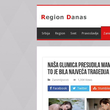
Srbija
Region
Svet
Pravoslavlje
Zani
NAŠA GLUMICA PRESUDILA MAMI 
to je bila NAJVEĆA TRAGEDIJA 
Zanimljivosti
1,304 Views
Facebook
Twitter
Stumble