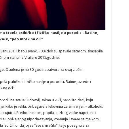
 trpela psihičko i fizičko nasilje u porodici. Batine,
 kaže, “pao mrak na oči”
iljanu (61) i babu Ivanku (90) dok su spavale satarom iskasapila
ičnom stanu na Vračaru 2015.godine.
e. Osuđena je na 30 godina zatvora za ovaj zločin.
a psihičko i fizičko nasilje u porodici. Batine, uvrede i
k na oči”.
rodične svađe i udovolji svima u kući, naročito deci, koju
e, kako je rekla, pribegavala lekovima za smirenje i – alkoholu.
ak ujutru. Prethodne noći, popila je, zbog velike napetosti i
posle uobičajenog nipodaštavanja, vređanja i svađe sa majkom i
 izdrži i onda joj se “sve smračilo”, te je posegnula za