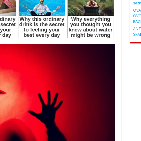
saz
OVA
OVO
RAZ
ANIT
SKA