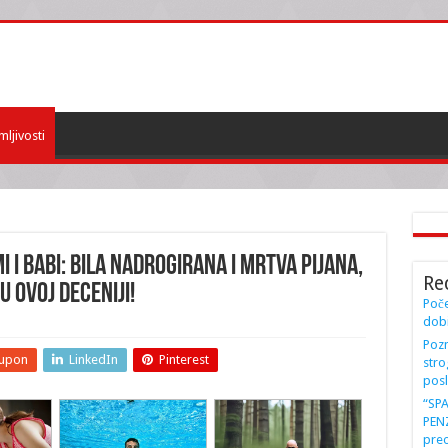
mljivosti
I BABI: Bila NADROGIRANA I MRTVA PIJANA,
Re
u OVOJ DECENIJI!
Poče
dobi
Pozn
upon
LinkedIn
Pinterest
stro
posl
“SP
PENZ
preo