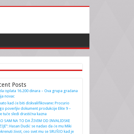
cent Posts
la isplata 16.200 dinara – Ova grupa građana
ja novac
ato kad će biti diskvalifikovane: Procurio
go poverljiv dokument produkcije Elite 9 –
e tuče sledi drastična kazna
AO SAM NA TO DA ŽIVIM OD INVALIDSKE
IJE”: Hasan Dudić se nadao da će mu Miki
krenuti život, ceo svet mu se SRUŠIO kad je