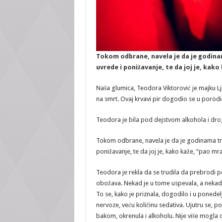
Tokom odbrane, navela je da je godinama
uvrede i ponižavanje, te da joj je, kako
Naša glumica, Teodora Viktorović je majku Lj
na smrt. Ovaj krvavi pir dogodio se u porod
Teodora je bila pod dejstvom alkohola i drog
Tokom odbrane, navela je da je godinama trpel
ponižavanje, te da joj je, kako kaže, “pao mra
Teodora je rekla da se trudila da prebrodi po
obožava. Nekad je u tome uspevala, a nekad j
To se, kako je priznala, dogodilo i u ponedelj
nervoze, veću količinu sedativa. Ujutru se, 
bakom, okrenula i alkoholu. Nije više mogla da