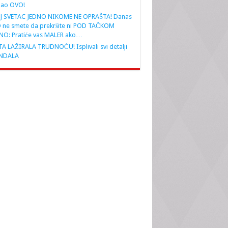
nao OVO!
J SVETAC JEDNO NIKOME NE OPRAŠTA! Danas
 ne smete da prekršite ni POD TAČKOM
NO: Pratiće vas MALER ako…
A LAŽIRALA TRUDNOĆU! Isplivali svi detalji
NDALA