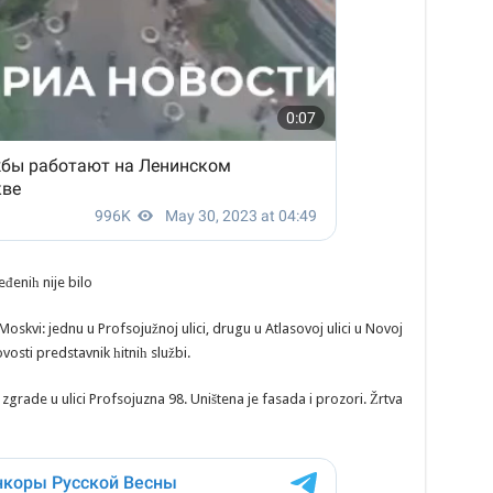
đeniһ nije bilo
skvi: jednu u Profsojužnoj ulici, drugu u Atlasovoj ulici u Novoj
osti predstavnik һitniһ službi.
grade u ulici Profsojuzna 98. Uništena je fasada i prozori. Žrtva