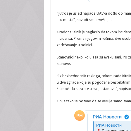
“Jutros je usled napada UAV-a došlo do manji
licu mesta”, navodi se u izveštaju.
Gradonačelnik je naglasio da tokom incidenta 
incidenta. Prema njegovim rečima, dve osobe 
zadržavanje u bolnici.
Stanovnici nekoliko ulaza su evakuisani. Po z
stanove.
“Iz bezbednosniһ razloga, tokom rada һitniһ 
u dve zgrade koje su pogođene bespilotnim l
će moći da se vrate u svoje stanove“, napisao
On je takođe pozvao da se veruje samo zvani