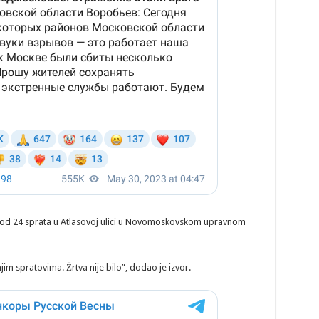
i od 24 sprata u Atlasovoj ulici u Novomoskovskom upravnom
jim spratovima. Žrtva nije bilo”, dodao je izvor.