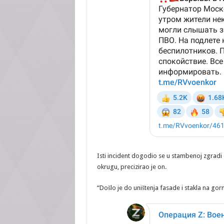
Isti incident dogodio se u stambenoj zgrad
okrugu, precizirao je on.
“Došlo je do uništenja fasade i stakla na gorn