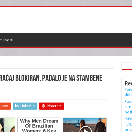
mljivosti
raćaj blokiran, padalo je na stambene
Re
Poče
dobi
Pozn
upon
LinkedIn
Pinterest
stro
posl
“SP
PENZ
preo