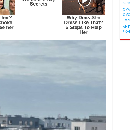
saz
OVA
OVO
RAZ
ANIT
SKA