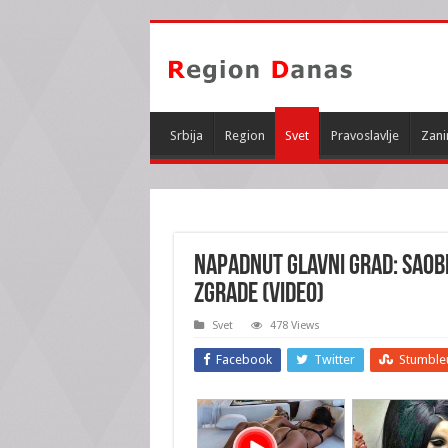
Srbija
Region
Svet
Pravoslavlje
Zani
NAPADNUT GLAVNI GRAD: Saob
zgrade (VIDEO)
Svet
478 Views
Facebook
Twitter
Stumble