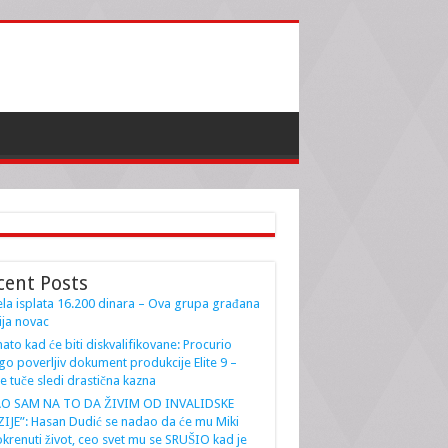
cent Posts
la isplata 16.200 dinara – Ova grupa građana
ja novac
ato kad će biti diskvalifikovane: Procurio
go poverljiv dokument produkcije Elite 9 –
e tuče sledi drastična kazna
AO SAM NA TO DA ŽIVIM OD INVALIDSKE
IJE”: Hasan Dudić se nadao da će mu Miki
krenuti život, ceo svet mu se SRUŠIO kad je