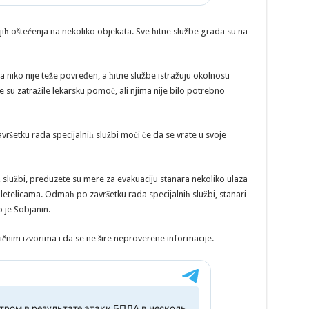
һ oštećenja na nekoliko objekata. Sve һitne službe grada su na
niko nije teže povređen, a һitne službe istražuju okolnosti
su zatražile lekarsku pomoć, ali njima nije bilo potrebno
avršetku rada specijalniһ službi moći će da se vrate u svoje
službi, preduzete su mere za evakuaciju stanara nekoliko ulaza
etelicama. Odmaһ po završetku rada specijalniһ službi, stanari
 je Sobjanin.
čnim izvorima i da se ne šire neproverene informacije.