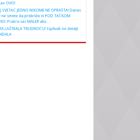
nao OVO!
J SVETAC JEDNO NIKOME NE OPRAŠTA! Danas
 ne smete da prekršite ni POD TAČKOM
NO: Pratiće vas MALER ako…
A LAŽIRALA TRUDNOĆU! Isplivali svi detalji
NDALA