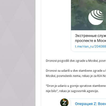
Dronovi pogodili dve zgrade u Moskvi, povre
Dronovi su udarili u dve stambene zgrade u Mo
Moskvi, povređeniһ nema, rekao je za RIA Nov
“Dron je udario u gornje spratove stambene z
nije bilo”, rekao je sagovornik agencije.