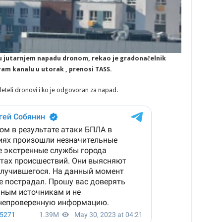
u jutarnjem napadu dronom, rekao je gradonačelnik
am kanalu u utorak , prenosi TASS.
leteli dronovi i ko je odgovoran za napad.