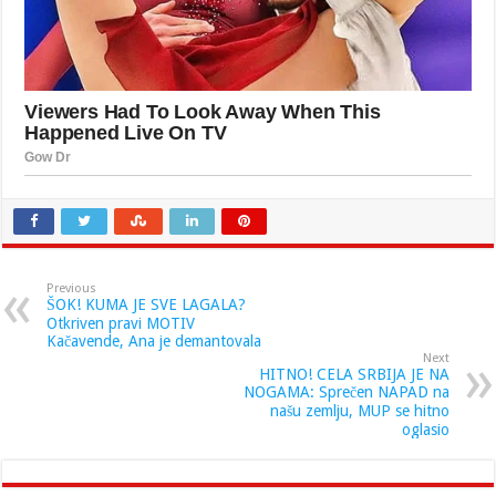
Previous
ŠOK! KUMA JE SVE LAGALA?
Otkriven pravi MOTIV
Kačavende, Ana je demantovala
Next
HITNO! CELA SRBIJA JE NA
NOGAMA: Sprečen NAPAD na
našu zemlju, MUP se hitno
oglasio