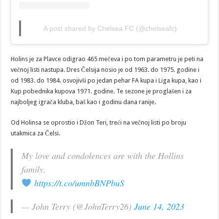
A post shared by Chelsea FC (@chelseafc)
Holins je za Plavce odigrao 465 mečeva i po tom parametru je peti na
večnoj listi nastupa. Dres Čelsija nosio je od 1963. do 1975. godine i
od 1983. do 1984. osvojivši po jedan pehar FA kupa i Liga kupa, kao i
Kup pobednika kupova 1971. godine. Te sezone je proglašen i za
najboljeg igrača kluba, baš kao i godinu dana ranije.
Od Holinsa se oprostio i Džon Teri, treći na večnoj listi po broju
utakmica za Čelsi.
My love and condolences are with the Hollins
family.
https://t.co/umnbBNPbuS
— John Terry (@JohnTerry26)
June 14, 2023