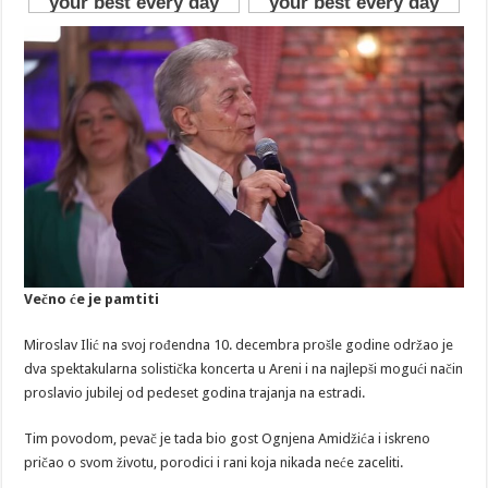
Večno će je pamtiti
Miroslav Ilić na svoj rođendna 10. decembra prošle godine održao je
dva spektakularna solistička koncerta u Areni i na najlepši mogući način
proslavio jubilej od pedeset godina trajanja na estradi.
Tim povodom, pevač je tada bio gost Ognjena Amidžića i iskreno
pričao o svom životu, porodici i rani koja nikada neće zaceliti.