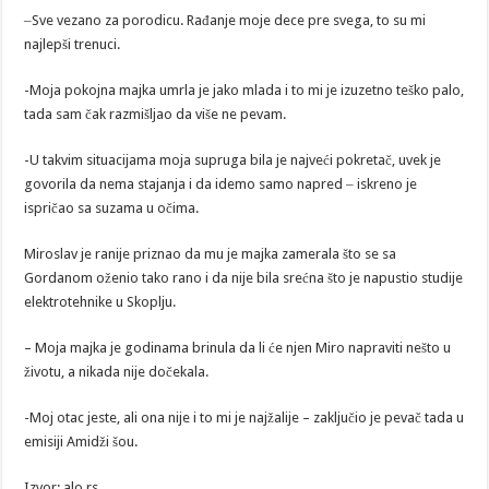
‒Sve vezano za porodicu. Rađanje moje dece pre svega, to su mi
najlepši trenuci.
-Moja pokojna majka umrla je jako mlada i to mi je izuzetno teško palo,
tada sam čak razmišljao da više ne pevam.
-U takvim situacijama moja supruga bila je najveći pokretač, uvek je
govorila da nema stajanja i da idemo samo napred ‒ iskreno je
ispričao sa suzama u očima.
Miroslav je ranije priznao da mu je majka zamerala što se sa
Gordanom oženio tako rano i da nije bila srećna što je napustio studije
elektrotehnike u Skoplju.
– Moja majka je godinama brinula da li će njen Miro napraviti nešto u
životu, a nikada nije dočekala.
-Moj otac jeste, ali ona nije i to mi je najžalije – zaključio je pevač tada u
emisiji Amidži šou.
Izvor: alo.rs