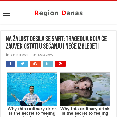
NA ŽALOST DESILA SE SMRT: Tragedija koja će
zauvek ostati u sećanju i neće izbledeti
Zanimljivosti
5,012 Views