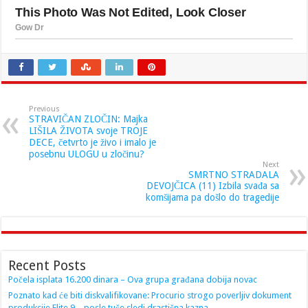
Previous
STRAVIČAN ZLOČIN: Majka
LIŠILA ŽIVOTA svoje TROJE
DECE, četvrto je živo i imalo je
posebnu ULOGU u zločinu?
Next
SMRTNO STRADALA
DEVOJČICA (11) Izbila svađa sa
komšijama pa došlo do tragedije
Recent Posts
Počela isplata 16.200 dinara – Ova grupa građana dobija novac
Poznato kad će biti diskvalifikovane: Procurio strogo poverljiv dokument
produkcije Elite 9 – posle tuče sledi drastična kazna