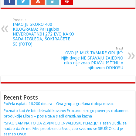
Previous
IMAO JE SKORO 400
KILOGRAMA: Pa izgubio
NEVEROVATNIH 272 EVO KAKO
SADA IZGLEDA, ŠOKIRAĆETE
SE (FOTO)
Next
OVO JE MUŽ TAMARE GRUJIĆ:
Njih dvoje NE SPAVAJU ZAJEDNO
niko nije znao PRAVU ISTINU o
njihovom ODNOSU
Recent Posts
Počela isplata 16.200 dinara – Ova grupa građana dobija novac
Poznato kad će biti diskvalifikovane: Procurio strogo poverljiv dokument
produkcije Elite 9 – posle tuče sledi drastična kazna
“SPAO SAM NA TO DA ŽIVIM OD INVALIDSKE PENZIJE”: Hasan Dudić se
nadao da će mu Miki preokrenuti život, ceo svet mu se SRUŠIO kad je
saznao OVO!