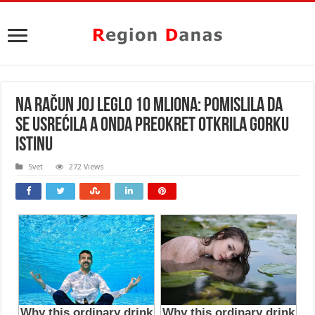
NA RAČUN JOJ LEGLO 10 MLIONA: Pomislila da
se usrećila a onda PREOKRET otkrila GORKU
ISTINU
Svet
272 Views