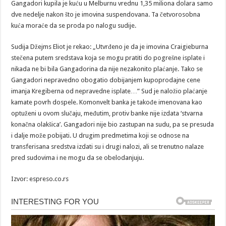
Gangadori kupila je kuću u Melburnu vrednu 1,35 miliona dolara samo
dve nedelje nakon što je imovina suspendovana. Ta četvorosobna
kuća moraće da se proda po nalogu sudije.
Sudija Džejms Eliot je rekao: „Utvrđeno je da je imovina Craigieburna
stečena putem sredstava koja se mogu pratiti do pogrešne isplate i
nikada ne bi bila Gangadorina da nije nezakonito plaćanje. Tako se
Gangadori nepravedno obogatio dobijanjem kupoprodajne cene
imanja Kregiberna od nepravedne isplate…” Sud je naložio plaćanje
kamate povrh dospele. Komonvelt banka je takođe imenovana kao
optuženi u ovom slučaju, međutim, protiv banke nije izdata ‘stvarna
konačna olakšica’. Gangadori nije bio zastupan na sudu, pa se presuda
i dalje može pobijati. U drugim predmetima koji se odnose na
transferisana sredstva izdati su i drugi nalozi, ali se trenutno nalaze
pred sudovima i ne mogu da se obelodanjuju.
Izvor: espreso.co.rs