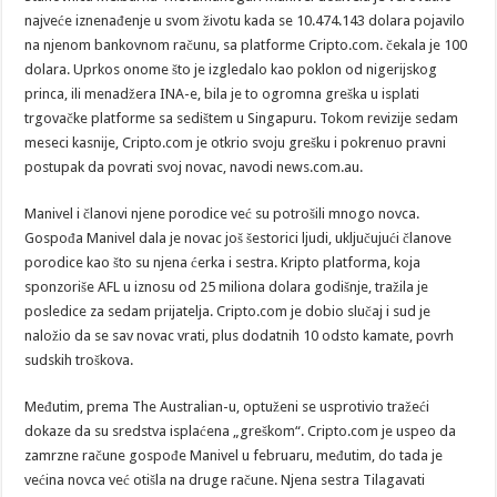
najveće iznenađenje u svom životu kada se 10.474.143 dolara pojavilo
na njenom bankovnom računu, sa platforme Cripto.com. čekala je 100
dolara. Uprkos onome što je izgledalo kao poklon od nigerijskog
princa, ili menadžera INA-e, bila je to ogromna greška u isplati
trgovačke platforme sa sedištem u Singapuru. Tokom revizije sedam
meseci kasnije, Cripto.com je otkrio svoju grešku i pokrenuo pravni
postupak da povrati svoj novac, navodi news.com.au.
Manivel i članovi njene porodice već su potrošili mnogo novca.
Gospođa Manivel dala je novac još šestorici ljudi, uključujući članove
porodice kao što su njena ćerka i sestra. Kripto platforma, koja
sponzoriše AFL u iznosu od 25 miliona dolara godišnje, tražila je
posledice za sedam prijatelja. Cripto.com je dobio slučaj i sud je
naložio da se sav novac vrati, plus dodatnih 10 odsto kamate, povrh
sudskih troškova.
Međutim, prema The Australian-u, optuženi se usprotivio tražeći
dokaze da su sredstva isplaćena „greškom“. Cripto.com je uspeo da
zamrzne račune gospođe Manivel u februaru, međutim, do tada je
većina novca već otišla na druge račune. Njena sestra Tilagavati