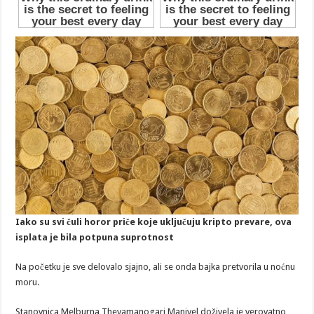
Iako su svi čuli horor priče koje uključuju kripto prevare, ova
isplata je bila potpuna suprotnost
Na početku je sve delovalo sjajno, ali se onda bajka pretvorila u noćnu
moru.
Stanovnica Melburna Thevamanogari Manivel doživela je verovatno