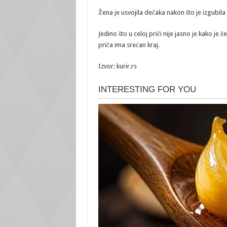
Žena je usvojila dečaka nakon što je izgubila
Jedino što u celoj priči nije jasno je kako je
priča ima srećan kraj.
Izvor: kurir.rs