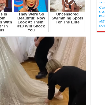
saz
OVA
OVO
RAZ
ANIT
SKA