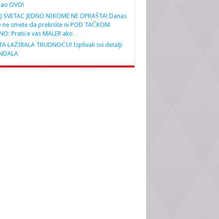
nao OVO!
J SVETAC JEDNO NIKOME NE OPRAŠTA! Danas
 ne smete da prekršite ni POD TAČKOM
NO: Pratiće vas MALER ako…
A LAŽIRALA TRUDNOĆU! Isplivali svi detalji
NDALA