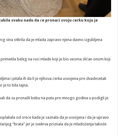
gubila svaku nadu da će pronaći svoju ćerku koju je
vog sina otkrila da je mlada zapravo njena davno izgubljena
 primetila beleg na ruci mlade koji je bio veoma sličan onom koji
eljima i pitala ih da li je njihova ćerka usvojena pre dvadesetak
 je to bila tajna.
iznali da su pronašli bebu na putu pre mnogo godina u podigli je
rasplakala od sreće kada je saznala da je usvojena i da je upravo
starijeg “brata” jer je svekrva priznala da je mladoženja takođe