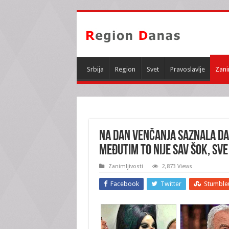
Srbija
Region
Svet
Pravoslavlje
Zani
NA DAN VENČANJA SAZNALA DA 
Međutim to nije sav ŠOK, sve 
Zanimljivosti
2,873 Views
Facebook
Twitter
Stumble