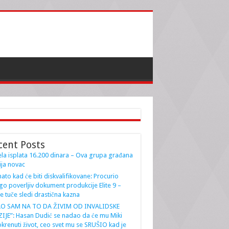
cent Posts
la isplata 16.200 dinara – Ova grupa građana
ja novac
ato kad će biti diskvalifikovane: Procurio
go poverljiv dokument produkcije Elite 9 –
e tuče sledi drastična kazna
AO SAM NA TO DA ŽIVIM OD INVALIDSKE
IJE”: Hasan Dudić se nadao da će mu Miki
krenuti život, ceo svet mu se SRUŠIO kad je