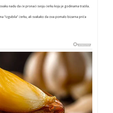
 svaku nadu da će pronaći svoju ćerku koju je godinama tražila.
 žena “izgubila” ćerku, ali svakako da ova pomalo bizarna priča