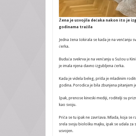
Žena je usvojila dečaka nakon što je iz
godinama tražila
Jedna žena šokirala se kada je na venčanju s
ćerka.
Buduća svekrva je na venčanju u Sužou u Kini
je imala njena davno izgubljena ćerka.
Kada je videla beleg, prišla je mladinim rodit
godina. Porodica je bila zbunjena pitanjem jer
Ipak, prenose kineski mediji, roditelji su pr
kao svoju.
Priča se tu ipak ne završava. Mlada, koja se 
srela svoju biološku majku, ipak se udala za 
usvojen.