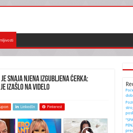
mljivosti
JE SNAJA NJENA IZGUBLJENA ĆERKA:
Re
je izašlo na videlo
Poče
dobi
Pozn
upon
LinkedIn
Pinterest
stro
posl
“SP
PENZ
preo