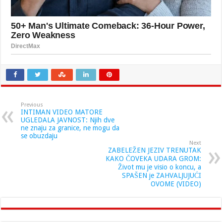
Previous
INTIMAN VIDEO MATORE
UGLEDALA JAVNOST: Njih dve
ne znaju za granice, ne mogu da
se obuzdaju
Next
ZABELEŽEN JEZIV TRENUTAK
KAKO ČOVEKA UDARA GROM:
Život mu je visio o koncu, a
SPAŠEN je ZAHVALJUJUĆI
OVOME (VIDEO)