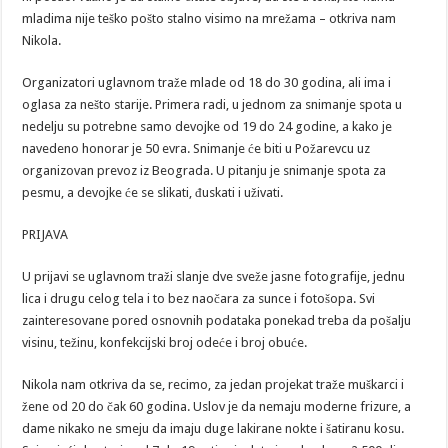
mladima nije teško pošto stalno visimo na mrežama – otkriva nam
Nikola.
Organizatori uglavnom traže mlade od 18 do 30 godina, ali ima i
oglasa za nešto starije. Primera radi, u jednom za snimanje spota u
nedelju su potrebne samo devojke od 19 do 24 godine, a kako je
navedeno honorar je 50 evra. Snimanje će biti u Požarevcu uz
organizovan prevoz iz Beograda. U pitanju je snimanje spota za
pesmu, a devojke će se slikati, đuskati i uživati.
PRIJAVA
U prijavi se uglavnom traži slanje dve sveže jasne fotografije, jednu
lica i drugu celog tela i to bez naočara za sunce i fotošopa. Svi
zainteresovane pored osnovnih podataka ponekad treba da pošalju
visinu, težinu, konfekcijski broj odeće i broj obuće.
Nikola nam otkriva da se, recimo, za jedan projekat traže muškarci i
žene od 20 do čak 60 godina. Uslov je da nemaju moderne frizure, a
dame nikako ne smeju da imaju duge lakirane nokte i šatiranu kosu.