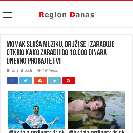
MOMAK SLUŠA MUZIKU, DRUŽI SE I ZARAĐUJE:
Otkrio kako ZARADI i do 10.000 dinara
dnevno PROBAJTE I VI
Zanimljivosti
191 Views