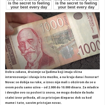
Dobra zabava, druženje sa ljudima koji imaju slična
interesovanja i slušaju istu muziku, a na kraju dana i honorar!
Novac se dobija na ruke, a iznos nije mali s obziirom da se u
ovom poslu samo uživa – od 2.000 do 10.000 dinara. Za mladiće
i devojke ovo su poslovi iz snova, ne mogu doduše da budu
stalni izvor prihoda, ali za pristojan džeparac dok su kod
mame i tate, sasvim pristojan novac.