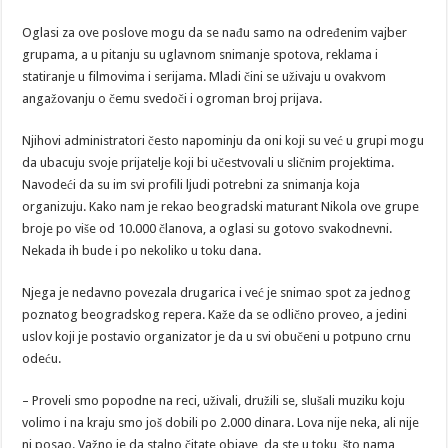
Oglasi za ove poslove mogu da se nađu samo na određenim vajber
grupama, a u pitanju su uglavnom snimanje spotova, reklama i
statiranje u filmovima i serijama. Mladi čini se uživaju u ovakvom
angažovanju o čemu svedoči i ogroman broj prijava.
Njihovi administratori često napominju da oni koji su već u grupi mogu
da ubacuju svoje prijatelje koji bi učestvovali u sličnim projektima.
Navodeći da su im svi profili ljudi potrebni za snimanja koja
organizuju. Kako nam je rekao beogradski maturant Nikola ove grupe
broje po više od 10.000 članova, a oglasi su gotovo svakodnevni.
Nekada ih bude i po nekoliko u toku dana.
Njega je nedavno povezala drugarica i već je snimao spot za jednog
poznatog beogradskog repera. Kaže da se odlično proveo, a jedini
uslov koji je postavio organizator je da u svi obučeni u potpuno crnu
odeću.
– Proveli smo popodne na reci, uživali, družili se, slušali muziku koju
volimo i na kraju smo još dobili po 2.000 dinara. Lova nije neka, ali nije
ni posao. Važno je da stalno čitate objave, da ste u toku, što nama