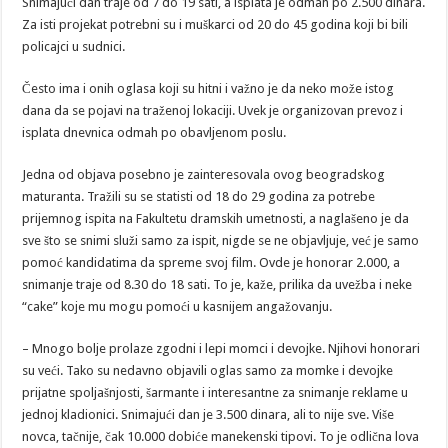
Snimajući dan traje od 7 do 19 sati, a isplata je odmah po 2.500 dinara.
Za isti projekat potrebni su i muškarci od 20 do 45 godina koji bi bili
policajci u sudnici.
Često ima i onih oglasa koji su hitni i važno je da neko može istog
dana da se pojavi na traženoj lokaciji. Uvek je organizovan prevoz i
isplata dnevnica odmah po obavljenom poslu.
Jedna od objava posebno je zainteresovala ovog beogradskog
maturanta. Tražili su se statisti od 18 do 29 godina za potrebe
prijemnog ispita na Fakultetu dramskih umetnosti, a naglašeno je da
sve što se snimi služi samo za ispit, nigde se ne objavljuje, već je samo
pomoć kandidatima da spreme svoj film. Ovde je honorar 2.000, a
snimanje traje od 8.30 do 18 sati. To je, kaže, prilika da uvežba i neke
“cake” koje mu mogu pomoći u kasnijem angažovanju.
– Mnogo bolje prolaze zgodni i lepi momci i devojke. Njihovi honorari
su veći. Tako su nedavno objavili oglas samo za momke i devojke
prijatne spoljašnjosti, šarmante i interesantne za snimanje reklame u
jednoj kladionici. Snimajući dan je 3.500 dinara, ali to nije sve. Više
novca, tačnije, čak 10.000 dobiće manekenski tipovi. To je odlična lova