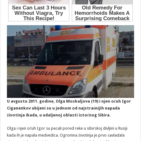
U avgustu 2011. godine, Olga Moskaljova (19) i njen očuh Igor
Ciganenkov ubijeni su u jednom od najstrašnijih napada
životinja ikada, u udaljenoj oblasti istočnog Sibira.
Olga i njen očuh Igor su pecali pored reke u sibirskoj divljini u Rusiji
kada ih je napala medvedica. Ogromna životinja je prvo savladala