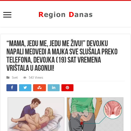
“MAMA, JEDU ME, JEDU ME ŽIVU!” Devojku
napali medvedi a majka sve SLUŠALA PREKO
TELEFONA, devojka (19) sat vremena
vrištala u agoniji!
Svet
543 Views