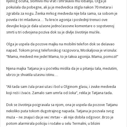
njenog očuha, slomivši mu vrat i smrskavši mu lobanju. Olga je
pokušala da pobegne, ali ju je medvedica stigla nakon 70 metara i
zgrabila za nogu. Ženka mrkog medveda nije bila sama, sa sobom je
povela i tri mladunca… Tu kreće agonija i poslednji trenuci ove
devojke koja je dala užasne jednočasovne komentare o sopstvenoj
smrti u tri odvojena poziva dok su je divlje životinje mučile.
Olga je uspela da pozove majku na mobilni telefon dok se dešavao
napad. Tokom prvog telefonskog razgovora, Moskaljova je vrisnula:
“Mama, medved me jede! Mama, to je takva agonija. Mama, pomozi!”
Njena majka Tatjana je u početku mislila da je u pitanju šala, međutim,
ubrzo je shvatila užasnu istinu…
“Ali tada sam čula pravi užas i bol u Olginom glasu, i zvuke medveda
koji reži i žvaće. Zamalo sam umrla od šoka”, rekla je Tatjana tada.
Dok se životinja poigravala sa njom, ona je uspela da pozove Tatjanu
nekoliko puta tokom dugotrajnog napada. Tatjana je pozvala svog
muža – ne znajući da je već mrtav – ali nije dobila odgovor. Brzo je
potom alarmirala policiju i rođake u selu Termalni, u blizini