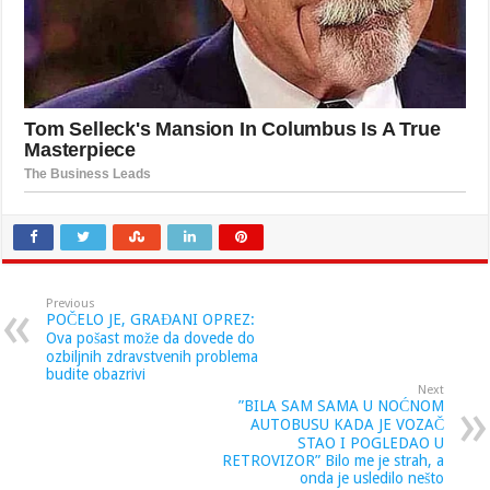
Previous
POČELO JE, GRAĐANI OPREZ:
Ova pošast može da dovede do
ozbiljnih zdravstvenih problema
budite obazrivi
Next
”BILA SAM SAMA U NOĆNOM
AUTOBUSU KADA JE VOZAČ
STAO I POGLEDAO U
RETROVIZOR” Bilo me je strah, a
onda je usledilo nešto