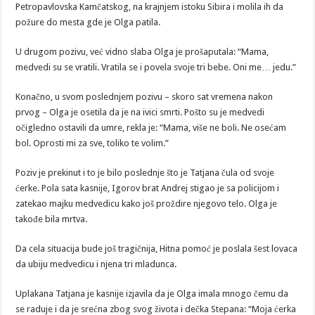
Petropavlovska Kamčatskog, na krajnjem istoku Sibira i molila ih da
požure do mesta gde je Olga patila.
U drugom pozivu, već vidno slaba Olga je prošaputala: “Mama,
medvedi su se vratili. Vratila se i povela svoje tri bebe. Oni me… jedu.”
Konačno, u svom poslednjem pozivu – skoro sat vremena nakon
prvog – Olga je osetila da je na ivici smrti. Pošto su je medvedi
očigledno ostavili da umre, rekla je: “Mama, više ne boli. Ne osećam
bol. Oprosti mi za sve, toliko te volim.”
Poziv je prekinut i to je bilo poslednje što je Tatjana čula od svoje
ćerke. Pola sata kasnije, Igorov brat Andrej stigao je sa policijom i
zatekao majku medvedicu kako još proždire njegovo telo. Olga je
takođe bila mrtva.
Da cela situacija bude još tragičnija, Hitna pomoć je poslala šest lovaca
da ubiju medvedicu i njena tri mladunca.
Uplakana Tatjana je kasnije izjavila da je Olga imala mnogo čemu da
se raduje i da je srećna zbog svog života i dečka Stepana: “Moja ćerka