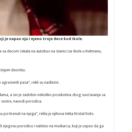
ji je napao nju i njeno troje dece kod škole.
a sa decom čekala na autobus na stanici iza škole u Kvitmanu,
ižnjem dvorištu.
o agresivnih pasa”, rekli su nadležni.
ama, a sin je zadobio nekoliko posekotina zbog suočavanja sa
 sestre, navodi porodica.
u psi krenuli na njega”, rekla je njihova tetka Kristal Koks.
ali njegovu porodicu i naleteo na muškarca, koji je uspeo da ga