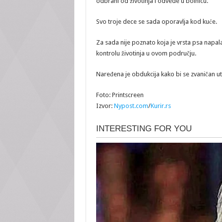
odbrani od životinja i odvede u bolnicu.
Svo troje dece se sada oporavlja kod kuće.
Za sada nije poznato koja je vrsta psa napala
kontrolu životinja u ovom području.
Naređena je obdukcija kako bi se zvaničan ut
Foto: Printscreen
Izvor:
Nypost.com
/
Kurir.rs