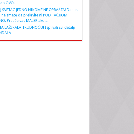
nao OVO!
J SVETAC JEDNO NIKOME NE OPRAŠTA! Danas
 ne smete da prekršite ni POD TAČKOM
NO: Pratiće vas MALER ako…
A LAŽIRALA TRUDNOĆU! Isplivali svi detalji
NDALA