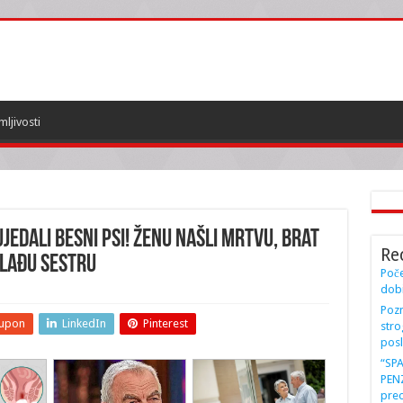
mljivosti
JEDALI BESNI PSI! Ženu našli mrtvu, brat
Re
lađu sestru
Poče
dobi
Pozn
upon
LinkedIn
Pinterest
stro
posl
“SP
PENZ
preo