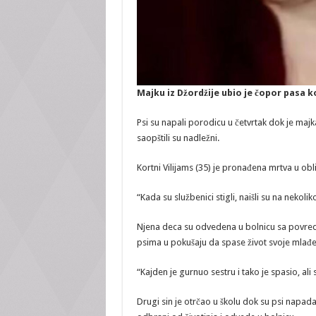
Majku iz Džordžije ubio je čopor pasa ko
Psi su napali porodicu u četvrtak dok je majk
saopštili su nadležni.
Kortni Vilijams (35) je pronađena mrtva u obl
“Kada su službenici stigli, naišli su na nekolik
Njena deca su odvedena u bolnicu sa povred
psima u pokušaju da spase život svoje mlađe
“Kajden je gurnuo sestru i tako je spasio, ali s
Drugi sin je otrčao u školu dok su psi napad