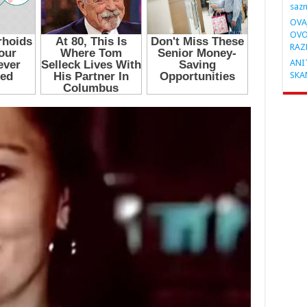
saz
OVA
OVO
RAZ
ANIT
SKA