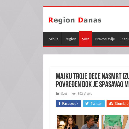
Srbija
Region
Svet
Pravoslavlje
Zani
MAJKU TROJE DECE NASMRT IZU
povređen dok je spasavao m
Svet
592 Views
Facebook
Twitter
Stumble