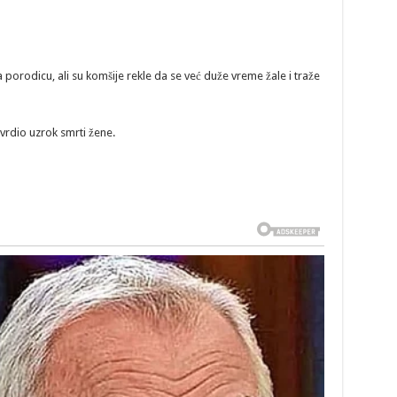
 porodicu, ali su komšije rekle da se već duže vreme žale i traže
vrdio uzrok smrti žene.