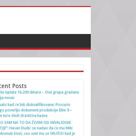
cent Posts
la isplata 16.200 dinara – Ova grupa građana
ja novac
ato kad će biti diskvalifikovane: Procurio
go poverljiv dokument produkcije Elite 9 –
e tuče sledi drastična kazna
AO SAM NA TO DA ŽIVIM OD INVALIDSKE
IJE”: Hasan Dudić se nadao da će mu Miki
krenuti život, ceo svet mu se SRUŠIO kad je