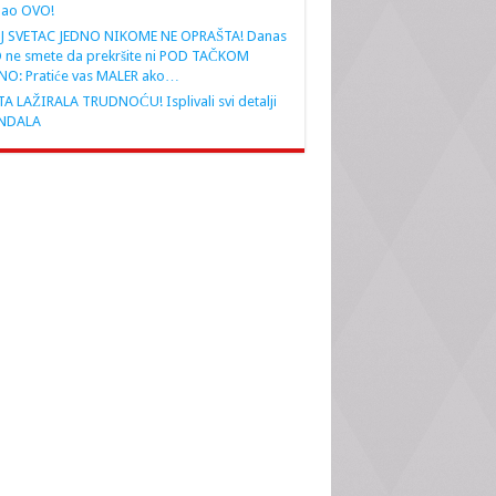
nao OVO!
J SVETAC JEDNO NIKOME NE OPRAŠTA! Danas
 ne smete da prekršite ni POD TAČKOM
NO: Pratiće vas MALER ako…
A LAŽIRALA TRUDNOĆU! Isplivali svi detalji
NDALA