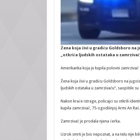
Žena koja živi u gradiću Goldsboro na j
„otkrića ljudskih ostataka u zamrzivač
Amerikanka koja je kupila polovni zamrzivač z
Žena koja živi u gradiću Goldsboro na jugois
ljudskih ostataka u zamrzivaču“, saopštile s
Nakon kraće istrage, policajci su otkrili iden
kupila zamrzivač, 75-ogodišnjoj Armi An Raš.
Zamrzivač je prodala njena ćerka.
Uzrok smrti je bio nepoznat, a na telu nije bil