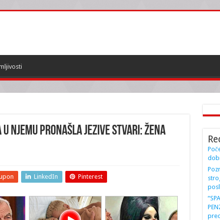
mljivosti
 U NJEMU PRONAŠLA JEZIVE STVARI: Žena
Re
Poče
dobi
Pozn
upon
LinkedIn
Pinterest
stro
posl
“SP
PENZ
preo