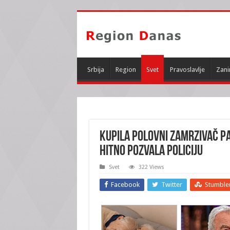
Srbija
Region
Svet
Pravoslavlje
Zani
KUPILA POLOVNI ZAMRZIVAČ PA
hitno pozvala policiju
Svet
322 Views
Facebook
Twitter
Stumble