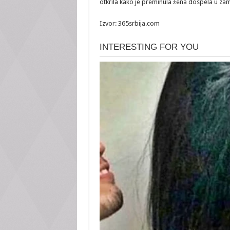
otkrila kako je preminula žena dospela u zam
Izvor: 365srbija.com