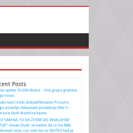
cent Posts
la isplata 16.200 dinara – Ova grupa građana
ja novac
ato kad će biti diskvalifikovane: Procurio
go poverljiv dokument produkcije Elite 9 –
e tuče sledi drastična kazna
AO SAM NA TO DA ŽIVIM OD INVALIDSKE
IJE”: Hasan Dudić se nadao da će mu Miki
krenuti život, ceo svet mu se SRUŠIO kad je