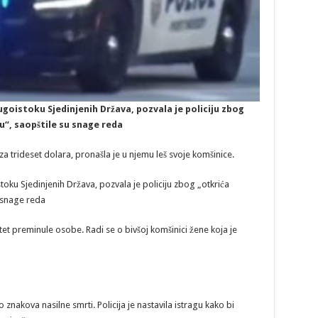
ugoistoku Sjedinjenih Država, pozvala je policiju zbog
u“, saopštile su snage reda
a trideset dolara, pronašla je u njemu leš svoje komšinice.
toku Sjedinjenih Država, pozvala je policiju zbog „otkrića
u snage reda
titet preminule osobe. Radi se o bivšoj komšinici žene koja je
o znakova nasilne smrti. Policija je nastavila istragu kako bi