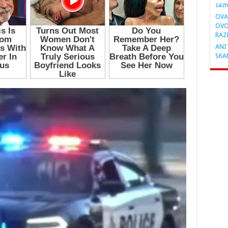
saz
OVA
OVO
RAZ
ANIT
SKA