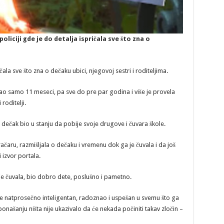
policiji gde je do detalja ispričala sve što zna o
la sve što zna o dečaku ubici, njegovoj sestri i roditeljima.
ao samo 11 meseci, pa sve do pre par godina i više je provela
oditelji.
 dečak bio u stanju da pobije svoje drugove i čuvara škole.
ačaru, razmišljala o dečaku i vremenu dok ga je čuvala i da još
izvor portala.
a je čuvala, bio dobro dete, poslušno i pametno.
 je natprosečno inteligentan, radoznao i uspešan u svemu što ga
ašanju ništa nije ukazivalo da će nekada počiniti takav zločin –