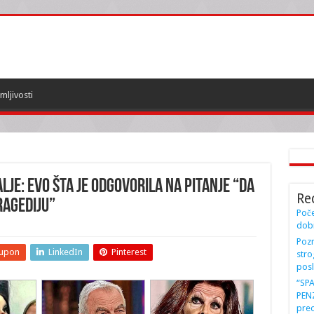
mljivosti
LJE: Evo šta je odgovorila na pitanje “Da
Re
ragediju”
Poče
dobi
Pozn
upon
LinkedIn
Pinterest
stro
posl
“SP
PENZ
preo