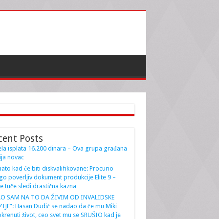
cent Posts
la isplata 16.200 dinara – Ova grupa građana
ja novac
ato kad će biti diskvalifikovane: Procurio
go poverljiv dokument produkcije Elite 9 –
e tuče sledi drastična kazna
AO SAM NA TO DA ŽIVIM OD INVALIDSKE
IJE”: Hasan Dudić se nadao da će mu Miki
krenuti život, ceo svet mu se SRUŠIO kad je