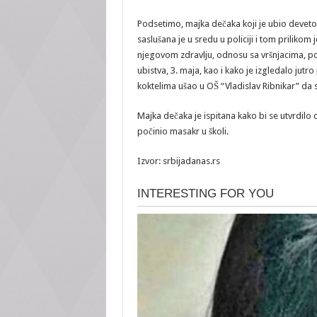
Podsetimo, majka dečaka koji je ubio devetor
saslušana je u sredu u policiji i tom prilikom 
njegovom zdravlju, odnosu sa vršnjacima, 
ubistva, 3. maja, kao i kako je izgledalo jutr
koktelima ušao u OŠ “Vladislav Ribnikar” da s
Majka dečaka je ispitana kako bi se utvrdilo da
počinio masakr u školi.
Izvor: srbijadanas.rs