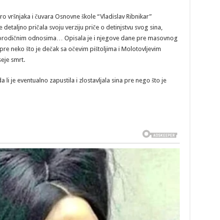
o vršnjaka i čuvara Osnovne škole “Vladislav Ribnikar”
je detaljno pričala svoju verziju priče o detinjstvu svog sina,
porodičnim odnosima… Opisala je i njegove dane pre masovnog
o pre neko što je dečak sa očevim pištoljima i Molotovljevim
eje smrt.
 li je eventualno zapustila i zlostavljala sina pre nego što je