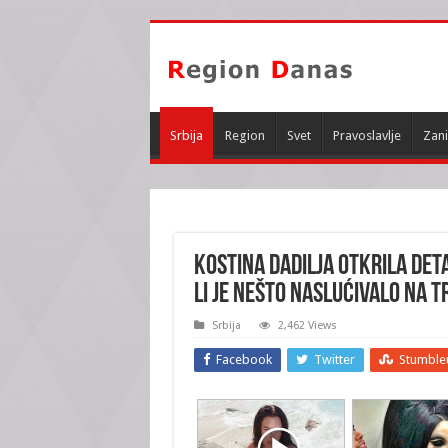
Srbija
Region
Svet
Pravoslavlje
Zani
KOSTINA DADILJA OTKRILA DETA
li je nešto naslućivalo na t
Srbija
2,462 Views
Facebook
Twitter
Stumble