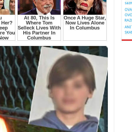
saz
OVA
OVO
RAZ
ANIT
SKA