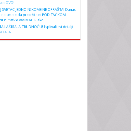
nao OVO!
J SVETAC JEDNO NIKOME NE OPRAŠTA! Danas
 ne smete da prekršite ni POD TAČKOM
NO: Pratiće vas MALER ako…
A LAŽIRALA TRUDNOĆU! Isplivali svi detalji
NDALA