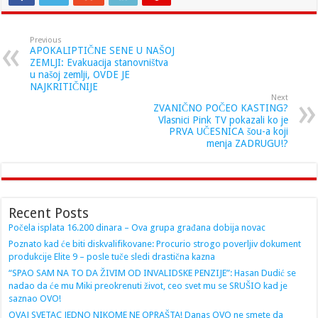
Previous
APOKALIPTIČNE SENE U NAŠOJ
ZEMLJI: Evakuacija stanovništva
u našoj zemlji, OVDE JE
NAJKRITIČNIJE
Next
ZVANIČNO POČEO KASTING?
Vlasnici Pink TV pokazali ko je
PRVA UČESNICA šou-a koji
menja ZADRUGU!?
Recent Posts
Počela isplata 16.200 dinara – Ova grupa građana dobija novac
Poznato kad će biti diskvalifikovane: Procurio strogo poverljiv dokument
produkcije Elite 9 – posle tuče sledi drastična kazna
“SPAO SAM NA TO DA ŽIVIM OD INVALIDSKE PENZIJE”: Hasan Dudić se
nadao da će mu Miki preokrenuti život, ceo svet mu se SRUŠIO kad je
saznao OVO!
OVAJ SVETAC JEDNO NIKOME NE OPRAŠTA! Danas OVO ne smete da