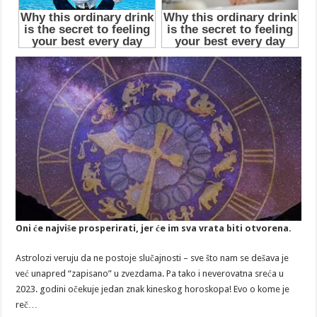
Oni će najviše prosperirati, jer će im sva vrata biti otvorena.
Astrolozi veruju da ne postoje slučajnosti – sve što nam se dešava je
već unapred “zapisano” u zvezdama. Pa tako i neverovatna sreća u
2023. godini očekuje jedan znak kineskog horoskopa! Evo o kome je
reč…