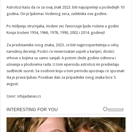
Astrolozi kažu da će za ovaj znak 2023. biti najuspešniji u poslednjih 10
godina. On je ljubimac Vodenog zeca, zaštitnika ove godine.
Po mišljenju stručnjaka, Vodeni zec favorizuje ljude rođene u godini
Konja (rođeni 1954, 1966, 1978, 1990, 2002 i 2014. godine)!
Za predstavnike ovog znaka, 2023. će biti najprosperitetnija u celoj
narednoj deceniji. Postići će neverovatan uspeh u karijeri, dostići
vrhove o kojima su samo sanjali. A potom slede godine odmora i
uživanja u plodovima rada. U tom eperiodu astrolozi im predviđaju
sudbinski susret. Sa osobom koju u tom periodu upoznaju će spoznati
šta je prava ljubav. Poseban dan za pripadnike ovog znaka biće 5.
avgust.
Izvor: srbijadanas.rs