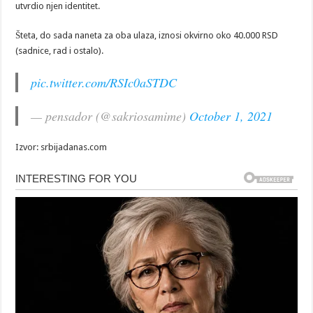
utvrdio njen identitet.
Šteta, do sada naneta za oba ulaza, iznosi okvirno oko 40.000 RSD
(sadnice, rad i ostalo).
pic.twitter.com/RSIc0aSTDC
— pensador (@sakriosamime)
October 1, 2021
Izvor: srbijadanas.com