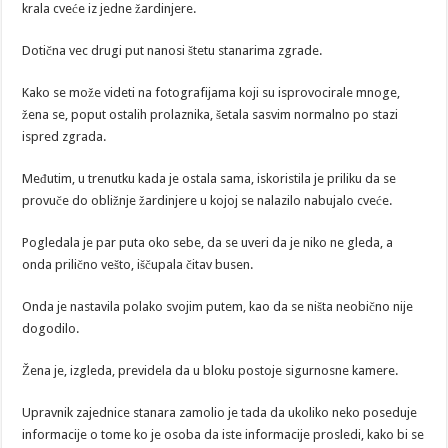
krala cveće iz jedne žardinjere.
Dotična vec drugi put nanosi štetu stanarima zgrade.
Kako se može videti na fotografijama koji su isprovocirale mnoge,
žena se, poput ostalih prolaznika, šetala sasvim normalno po stazi
ispred zgrada.
Međutim, u trenutku kada je ostala sama, iskoristila je priliku da se
provuče do obližnje žardinjere u kojoj se nalazilo nabujalo cveće.
Pogledala je par puta oko sebe, da se uveri da je niko ne gleda, a
onda prilično vešto, iščupala čitav busen.
Onda je nastavila polako svojim putem, kao da se ništa neobično nije
dogodilo.
Žena je, izgleda, previdela da u bloku postoje sigurnosne kamere.
Upravnik zajednice stanara zamolio je tada da ukoliko neko poseduje
informacije o tome ko je osoba da iste informacije prosledi, kako bi se