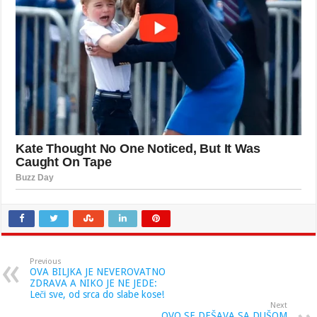
Previous
OVA BILJKA JE NEVEROVATNO
ZDRAVA A NIKO JE NE JEDE:
Leči sve, od srca do slabe kose!
Next
OVO SE DEŠAVA SA DUŠOM