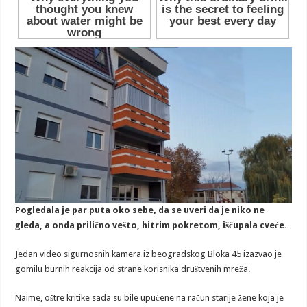
Pogledala je par puta oko sebe, da se uveri da je niko ne
gleda, a onda prilično vešto, hitrim pokretom, iščupala cveće.
Jedan video sigurnosnih kamera iz beogradskog Bloka 45 izazvao je
gomilu burnih reakcija od strane korisnika društvenih mreža.
Naime, oštre kritike sada su bile upućene na račun starije žene koja je