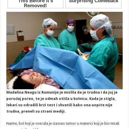
Madalina Neagu iz Rumunije je mislila da je trudna i da joj je
porođaj počeo, te je odmah otišla u bolnicu. Kada je stigla,
lekari su odradili brzi test i shvatili kako ona uopšte nije
trudna, preneli su strani mediji.
Naime, bol koji je osećala je izazvao tumor u materici koji je bio težak