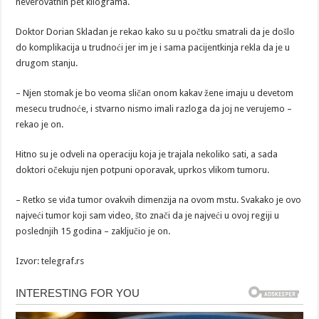
neverovatnih pet kilograma.
Doktor Dorian Skladan je rekao kako su u počtku smatrali da je došlo
do komplikacija u trudnoći jer im je i sama pacijentkinja rekla da je u
drugom stanju.
– Njen stomak je bo veoma sličan onom kakav žene imaju u devetom
mesecu trudnoće, i stvarno nismo imali razloga da joj ne verujemo –
rekao je on.
Hitno su je odveli na operaciju koja je trajala nekoliko sati, a sada
doktori očekuju njen potpuni oporavak, uprkos vlikom tumoru.
– Retko se viđa tumor ovakvih dimenzija na ovom mstu. Svakako je ovo
najveći tumor koji sam video, što znači da je najveći u ovoj regiji u
poslednjih 15 godina – zaključio je on.
Izvor: telegraf.rs