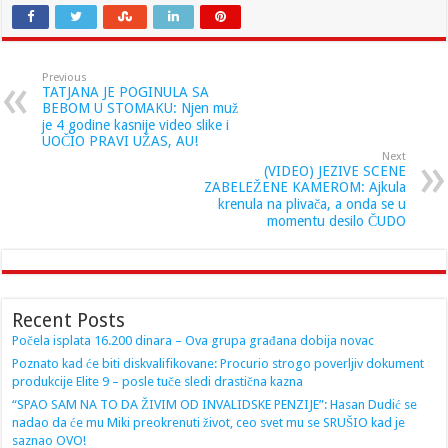
Previous
TATJANA JE POGINULA SA
BEBOM U STOMAKU: Njen muž
je 4 godine kasnije video slike i
UOČIO PRAVI UŽAS, AU!
Next
(VIDEO) JEZIVE SCENE
ZABELEŽENE KAMEROM: Ajkula
krenula na plivača, a onda se u
momentu desilo ČUDO
Recent Posts
Počela isplata 16.200 dinara – Ova grupa građana dobija novac
Poznato kad će biti diskvalifikovane: Procurio strogo poverljiv dokument
produkcije Elite 9 – posle tuče sledi drastična kazna
“SPAO SAM NA TO DA ŽIVIM OD INVALIDSKE PENZIJE”: Hasan Dudić se
nadao da će mu Miki preokrenuti život, ceo svet mu se SRUŠIO kad je
saznao OVO!