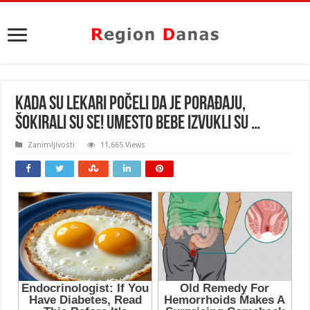
KADA SU LEKARI počeli da je porađaju,
šokirali su se! Umesto bebe izvukli su …
Zanimljivosti
11,665 Views