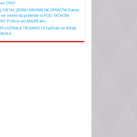
nao OVO!
J SVETAC JEDNO NIKOME NE OPRAŠTA! Danas
 ne smete da prekršite ni POD TAČKOM
NO: Pratiće vas MALER ako…
A LAŽIRALA TRUDNOĆU! Isplivali svi detalji
NDALA