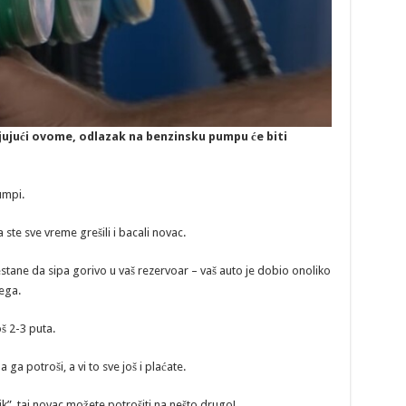
jujući ovome, odlazak na benzinsku pumpu će biti
umpi.
 ste sve vreme grešili i bacali novac.
estane da sipa gorivo u vaš rezervoar – vaš auto je dobio onoliko
jega.
š 2-3 puta.
a potroši, a vi to sve još i plaćate.
ik”, taj novac možete potrošiti na nešto drugo!