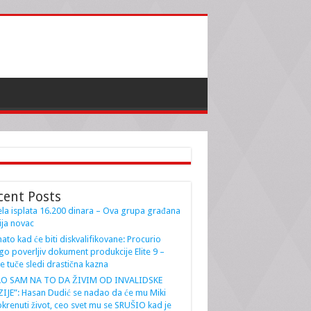
cent Posts
la isplata 16.200 dinara – Ova grupa građana
ja novac
ato kad će biti diskvalifikovane: Procurio
go poverljiv dokument produkcije Elite 9 –
e tuče sledi drastična kazna
AO SAM NA TO DA ŽIVIM OD INVALIDSKE
IJE”: Hasan Dudić se nadao da će mu Miki
krenuti život, ceo svet mu se SRUŠIO kad je