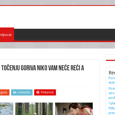
mljivosti
o točenju goriva niko vam neće reći a
Re
Poče
dobi
Pozn
upon
LinkedIn
Pinterest
stro
posl
“SP
PENZ
preo