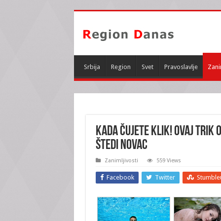
Srbija
Region
Svet
Pravoslavlje
Zani
KADA ČUJETE KLIK! Ovaj TRIK 
ŠTEDI NOVAC
Zanimljivosti
559 Views
Facebook
Twitter
Stumble