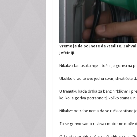
Vreme je da počnete da štedite. Zahval
jeftiniji.
Nikakva fantastika nije – točenje goriva na p
Ukoliko uradite ovu jednu stvar, shvatićete da
U trenutku kada drška za benzin “klikne” i pr
koliko je goriva potrebno tj. koliko stane u n
Nikakve potrebe nema da se ručkica stisne jo
To se gorivo samo razliva i motor ne može da g
Od sada obratite pažnju i uštedite uz ovaj “tr