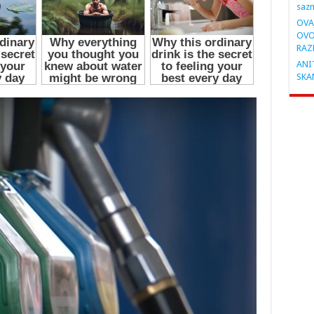
saz
OVA
OVO
RAZ
ANIT
SKA