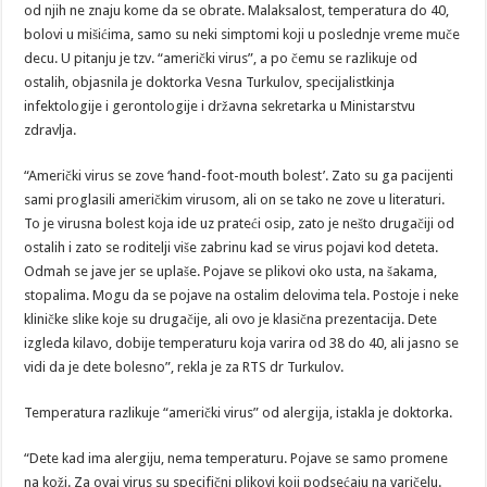
od njih ne znaju kome da se obrate. Malaksalost, temperatura do 40,
bolovi u mišićima, samo su neki simptomi koji u poslednje vreme muče
decu. U pitanju je tzv. “američki virus”, a po čemu se razlikuje od
ostalih, objasnila je doktorka Vesna Turkulov, specijalistkinja
infektologije i gerontologije i državna sekretarka u Ministarstvu
zdravlja.
“Američki virus se zove ‘hand-foot-mouth bolest’. Zato su ga pacijenti
sami proglasili američkim virusom, ali on se tako ne zove u literaturi.
To je virusna bolest koja ide uz prateći osip, zato je nešto drugačiji od
ostalih i zato se roditelji više zabrinu kad se virus pojavi kod deteta.
Odmah se jave jer se uplaše. Pojave se plikovi oko usta, na šakama,
stopalima. Mogu da se pojave na ostalim delovima tela. Postoje i neke
kliničke slike koje su drugačije, ali ovo je klasična prezentacija. Dete
izgleda kilavo, dobije temperaturu koja varira od 38 do 40, ali jasno se
vidi da je dete bolesno”, rekla je za RTS dr Turkulov.
Temperatura razlikuje “američki virus” od alergija, istakla je doktorka.
“Dete kad ima alergiju, nema temperaturu. Pojave se samo promene
na koži. Za ovaj virus su specifični plikovi koji podsećaju na varičelu.