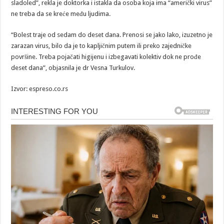
sladoled”, rekla je doktorka i istakla da osoba koja ima “američki virus”
ne treba da se kreće među ljudima.
“Bolest traje od sedam do deset dana. Prenosi se jako lako, izuzetno je
zarazan virus, bilo da je to kapljičnim putem ili preko zajedničke
površine. Treba pojačati higijenu i izbegavati kolektiv dok ne prođe
deset dana”, objasnila je dr Vesna Turkulov.
Izvor: espreso.co.rs