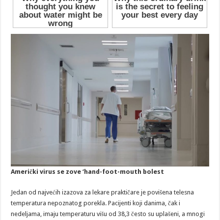
Američki virus se zove ‘hand-foot-mouth bolest
Jedan od najvećih izazova za lekare praktičare je povišena telesna
temperatura nepoznatog porekla. Pacijenti koji danima, čak i
nedeljama, imaju temperaturu višu od 38,3 često su uplašeni, a mnogi