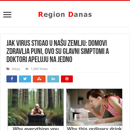
JAK VIRUS STIGAO U NAŠU ZEMLJU: Domovi
zdravlja puni, OVO su glavni SIMPTOMI a
doktori apeluju na JEDNO
Srbija
1,060 Views