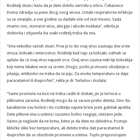
Roditelji dođu i kažu da je dete dobilo varičelu u vrtiću. Čekaonice
Doma zdravlja su pune zbog ovog virusa. Ostale respiratorne infekcije
su se smanjile, a ove godine su vladale više od šest meseci. Sada
imamo ovo, stomačni virus, alergije i ubode insekata”, otkrila je
doktorka i objasnila šta svaki roditelj treba da zna.
“Ima nekoliko važnih stvari. Prva je to što ovaj virus izazivaju dve vrste
virusa, koksaki i enterovirus. Roditelji kad čuju za koksaki, odmah se
uplaše da će ovaj virus napasti srce. Ovaj virus izaziva neki tip koksakija
koji nema nikakve veze sa srcem. Drugo, pošto je virusno oboljenje u
pitanju, antibiotici ne treba da se piju. Za visoku temperaturu se daje
paracetamol ili ibuprofen”, rekla je dr Turkulov i dodala:
“Same promene na koži ne treba cediti ili stiskati, jer je tečnost u
plikovima zarazna. Roditelji mogu da se zaraze preko deteta. Ono što
karakteriše ovu bolest i što roditelje najviše brine jeste gubitak apetita.
Dete plikove ima u ustima i izuzetno bolno reaguje, otežano jede.
Važno je naglasiti da ne brinu, bitno je da dete ne dehidrira. Postoje
kliničke slike bez temperature, ali detetu treba dati paracetamol ili
ibuprofen da se obezbole promene u ustima. Toplo preporučujem