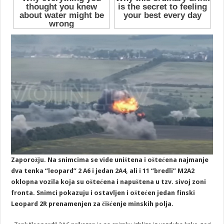
Zaporožju. Na snimcima se vide uništena i oštećena najmanje
dva tenka “leopard” 2 A6 i jedan 2A4, ali i 11 “bredli” M2A2
oklopna vozila koja su oštećena i napuštena u tzv. sivoj zoni
fronta. Snimci pokazuju i ostavljen i oštećen jedan finski
Leopard 2R prenamenjen za čišćenje minskih polja.