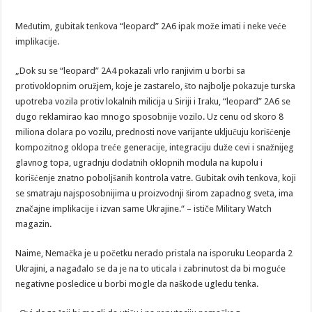
Međutim, gubitak tenkova “leopard” 2A6 ipak može imati i neke veće
implikacije.
„Dok su se “leopard” 2A4 pokazali vrlo ranjivim u borbi sa
protivoklopnim oružjem, koje je zastarelo, što najbolje pokazuje turska
upotreba vozila protiv lokalnih milicija u Siriji i Iraku, “leopard” 2A6 se
dugo reklamirao kao mnogo sposobnije vozilo. Uz cenu od skoro 8
miliona dolara po vozilu, prednosti nove varijante uključuju korišćenje
kompozitnog oklopa treće generacije, integraciju duže cevi i snažnijeg
glavnog topa, ugradnju dodatnih oklopnih modula na kupolu i
korišćenje znatno poboljšanih kontrola vatre. Gubitak ovih tenkova, koji
se smatraju najsposobnijima u proizvodnji širom zapadnog sveta, ima
značajne implikacije i izvan same Ukrajine.“ – ističe Military Watch
magazin.
Naime, Nemačka je u početku nerado pristala na isporuku Leoparda 2
Ukrajini, a nagađalo se da je na to uticala i zabrinutost da bi moguće
negativne posledice u borbi mogle da naškode ugledu tenka.