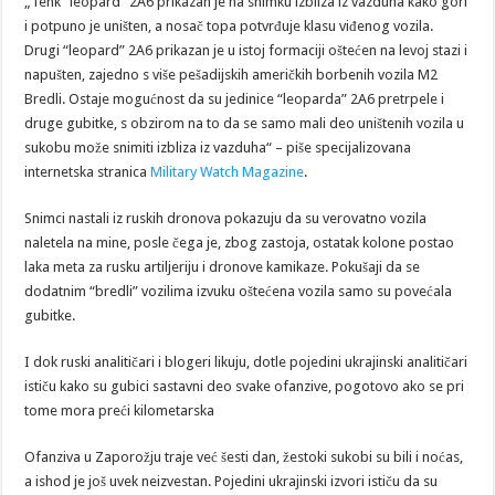
„Tenk “leopard” 2A6 prikazan je na snimku izbliza iz vazduha kako gori
i potpuno je uništen, a nosač topa potvrđuje klasu viđenog vozila.
Drugi “leopard” 2A6 prikazan je u istoj formaciji oštećen na levoj stazi i
napušten, zajedno s više pešadijskih američkih borbenih vozila M2
Bredli. Ostaje mogućnost da su jedinice “leoparda” 2A6 pretrpele i
druge gubitke, s obzirom na to da se samo mali deo uništenih vozila u
sukobu može snimiti izbliza iz vazduha“ – piše specijalizovana
internetska stranica
Military Watch Magazine
.
Snimci nastali iz ruskih dronova pokazuju da su verovatno vozila
naletela na mine, posle čega je, zbog zastoja, ostatak kolone postao
laka meta za rusku artiljeriju i dronove kamikaze. Pokušaji da se
dodatnim “bredli” vozilima izvuku oštećena vozila samo su povećala
gubitke.
I dok ruski analitičari i blogeri likuju, dotle pojedini ukrajinski analitičari
ističu kako su gubici sastavni deo svake ofanzive, pogotovo ako se pri
tome mora preći kilometarska
Ofanziva u Zaporožju traje već šesti dan, žestoki sukobi su bili i noćas,
a ishod je još uvek neizvestan. Pojedini ukrajinski izvori ističu da su