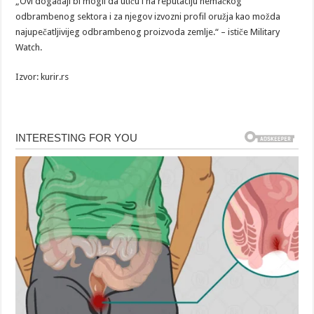
„Ovi događaji bi mogli da utiču i na reputaciju nemačkog
odbrambenog sektora i za njegov izvozni profil oružja kao možda
najupečatljivijeg odbrambenog proizvoda zemlje.“ – ističe Military
Watch.
Izvor: kurir.rs