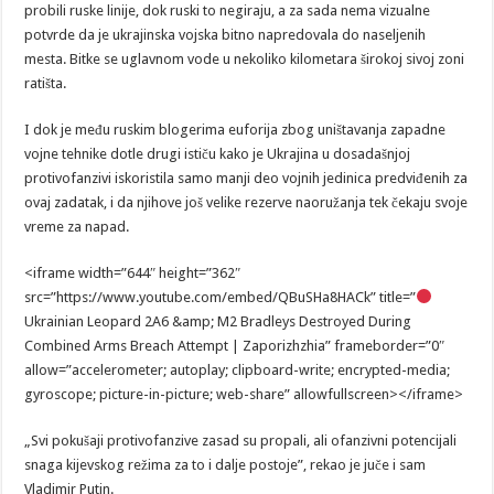
probili ruske linije, dok ruski to negiraju, a za sada nema vizualne
potvrde da je ukrajinska vojska bitno napredovala do naseljenih
mesta. Bitke se uglavnom vode u nekoliko kilometara širokoj sivoj zoni
ratišta.
I dok je među ruskim blogerima euforija zbog uništavanja zapadne
vojne tehnike dotle drugi ističu kako je Ukrajina u dosadašnjoj
protivofanzivi iskoristila samo manji deo vojnih jedinica predviđenih za
ovaj zadatak, i da njihove još velike rezerve naoružanja tek čekaju svoje
vreme za napad.
<iframe width=”644″ height=”362″
src=”https://www.youtube.com/embed/QBuSHa8HACk” title=”
Ukrainian Leopard 2A6 &amp; M2 Bradleys Destroyed During
Combined Arms Breach Attempt | Zaporizhzhia” frameborder=”0″
allow=”accelerometer; autoplay; clipboard-write; encrypted-media;
gyroscope; picture-in-picture; web-share” allowfullscreen></iframe>
„Svi pokušaji protivofanzive zasad su propali, ali ofanzivni potencijali
snaga kijevskog režima za to i dalje postoje”, rekao je juče i sam
Vladimir Putin.