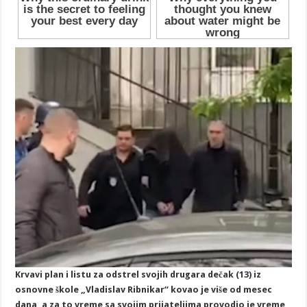
Krvavi plan i listu za odstrel svojih drugara dečak (13) iz
osnovne škole „Vladislav Ribnikar“ kovao je više od mesec
dana, a za to vreme sa svojim prijateljima provodio je vreme,