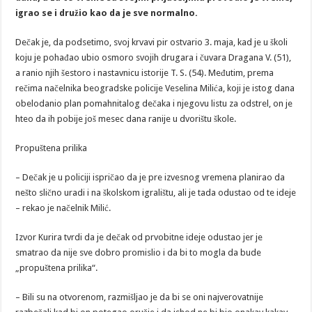
igrao se i družio kao da je sve normalno.
Dečak je, da podsetimo, svoj krvavi pir ostvario 3. maja, kad je u školi
koju je pohađao ubio osmoro svojih drugara i čuvara Dragana V. (51),
a ranio njih šestoro i nastavnicu istorije T. S. (54). Međutim, prema
rečima načelnika beogradske policije Veselina Milića, koji je istog dana
obelodanio plan pomahnitalog dečaka i njegovu listu za odstrel, on je
hteo da ih pobije još mesec dana ranije u dvorištu škole.
Propuštena prilika
– Dečak je u policiji ispričao da je pre izvesnog vremena planirao da
nešto slično uradi i na školskom igralištu, ali je tada odustao od te ideje
– rekao je načelnik Milić.
Izvor Kurira tvrdi da je dečak od prvobitne ideje odustao jer je
smatrao da nije sve dobro promislio i da bi to mogla da bude
„propuštena prilika“.
– Bili su na otvorenom, razmišljao je da bi se oni najverovatnije