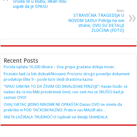
Srušila se u klubu, lekari nisu
uspeli da je SPASU
Next
STRAVIČNA TRAGEDIJA U
NOVOM SADU! Policija na sve
strane, OVO SU DETALJI
ZLOČINA (FOTO)
Recent Posts
Počela isplata 16.200 dinara – Ova grupa građana dobija novac
Poznato kad će biti diskvalifikovane: Procurio strogo poverljiv dokument
produkcije Elite 9 – posle tuče sledi drastična kazna
“SPAO SAM NA TO DA ŽIVIM OD INVALIDSKE PENZIJE”: Hasan Dudić se
nadao da će mu Miki preokrenuti život, ceo svet mu se SRUŠIO kad je
saznao OVO!
OVAJ SVETAC JEDNO NIKOME NE OPRAŠTA! Danas OVO ne smete da
prekršite ni POD TAČKOM RAZNO: Pratiće vas MALER ako…
ANITA LAŽIRALA TRUDNOĆU! Isplivali svi detalji SKANDALA