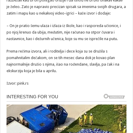
razbežali kad bi on potegao oružje i da ishod ne bi bio onakav kakav
je želeo. Zato je napravio precizan spisak sa imenima svojih drugara, a
zatim i mapu kao u nekakvoj video-igrici – kaže izvor i dodaje:
– On je pratio šemu ulaza i izlaza iz škole, kao i rasporeda učionice, i
po njoj krenuo da ubija, međutim, nije računao na otpor čuvara i
nastavnice, kao i dežurnih učenica, koje su mu se isprečile na putu.
Prema rečima izvora, ali i roditelja i dece koja su se družila s
pomahnitalim dečakom, on se tih mesec dana dok je kovao plan
najnormalnije družio s njima, išao na rođendane, slavlja, pa čak i na
ekskurziju koja je bila u aprilu.
Izvor: pink.rs