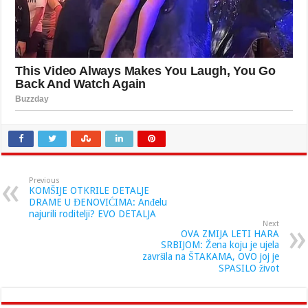
Previous
KOMŠIJE OTKRILE DETALJE
DRAME U ĐENOVIĆIMA: Anđelu
najurili roditelji? EVO DETALJA
Next
OVA ZMIJA LETI HARA
SRBIJOM: Žena koju je ujela
završila na ŠTAKAMA, OVO joj je
SPASILO život