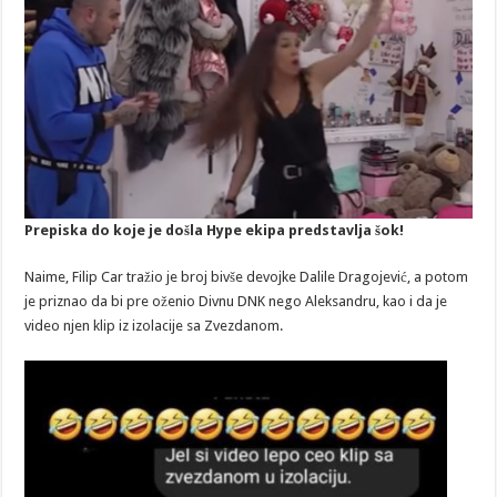
Prepiska do koje je došla Hype ekipa predstavlja šok!
Naime, Filip Car tražio je broj bivše devojke Dalile Dragojević, a potom
je priznao da bi pre oženio Divnu DNK nego Aleksandru, kao i da je
video njen klip iz izolacije sa Zvezdanom.