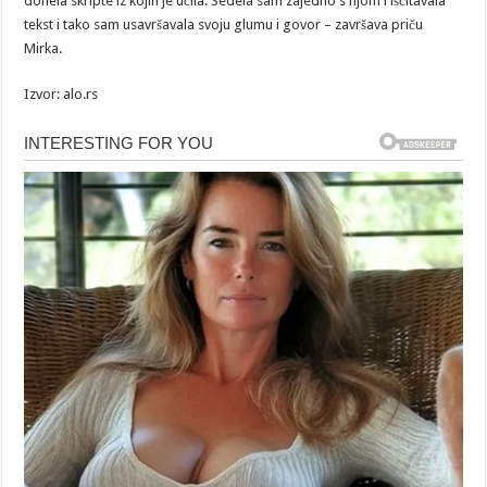
donela skripte iz kojih je učila. Sedela sam zajedno s njom i iščitavala
tekst i tako sam usavršavala svoju glumu i govor – završava priču
Mirka.
Izvor: alo.rs