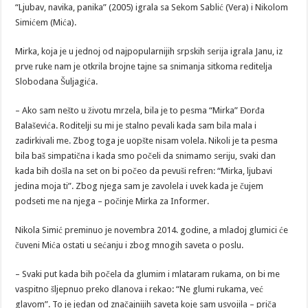
“Ljubav, navika, panika” (2005) igrala sa Sekom Sablić (Vera) i Nikolom
Simićem (Mića).
Mirka, koja je u jednoj od najpopularnijih srpskih serija igrala Janu, iz
prve ruke nam je otkrila brojne tajne sa snimanja sitkoma reditelja
Slobodana Šuljagića.
– Ako sam nešto u životu mrzela, bila je to pesma “Mirka” Đorđa
Balaševića. Roditelji su mi je stalno pevali kada sam bila mala i
zadirkivali me. Zbog toga je uopšte nisam volela. Nikoli je ta pesma
bila baš simpatična i kada smo počeli da snimamo seriju, svaki dan
kada bih došla na set on bi počeo da pevuši refren: “Mirka, ljubavi
jedina moja ti”. Zbog njega sam je zavolela i uvek kada je čujem
podseti me na njega – počinje Mirka za Informer.
Nikola Simić preminuo je novembra 2014. godine, a mladoj glumici će
čuveni Mića ostati u sećanju i zbog mnogih saveta o poslu.
– Svaki put kada bih počela da glumim i mlataram rukama, on bi me
vaspitno šljepnuo preko dlanova i rekao: “Ne glumi rukama, već
glavom”. To je jedan od značajnijih saveta koje sam usvojila – priča