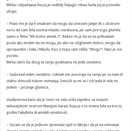
Mirka i objašnjava šta joj je reditelj Šuljagić rekao kada joj je ponudio
ulogu:
– Pitao me je da li smatram da mogu da iznesem Janjin lik s obzirom
na to da sam bila veoma mlada i neiskusna, jer sam pre toga glumila
samo u filmu “Mi nismo anđeli 2”. Rekao mi je da se ne prihvatam
posla ako mislim da ne mogu, jer ako ne odglumim dobro, mogu da
upropastim i Seku i Nikolu. Kao iz topa sam rekla: “Mogu”! Tako je sve
počelo.
Mirka ističe da zbog te serije godinama ne jede sendviče.
– Sada kad vidim sendviče, odmah me asociraju na seriju jer su nam ih
stalno donosili tokom snimanja. Smučili su mi se i od tada ih više ne
jedem – priznaje glumica.
Vasiljevićeva kaže da je često na setu učila zajedno sa svojom
televizijskom sestrom Marijom Karan, koja je u to vreme bila na trećoj
godini Fakulteta dramskih umetnosti.
– Sećam se da je jednom spremala ispit iz dikcije i da je na snimanje