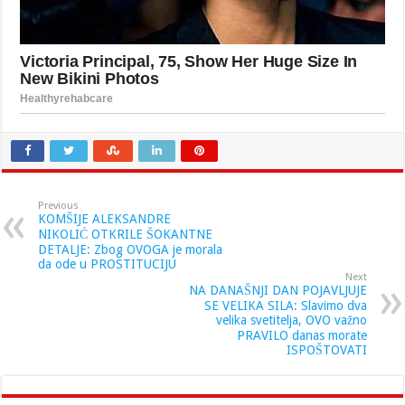
Previous
KOMŠIJE ALEKSANDRE
NIKOLIĆ OTKRILE ŠOKANTNE
DETALJE: Zbog OVOGA je morala
da ode u PROSTITUCIJU
Next
NA DANAŠNJI DAN POJAVLJUJE
SE VELIKA SILA: Slavimo dva
velika svetitelja, OVO važno
PRAVILO danas morate
ISPOŠTOVATI