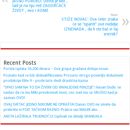
JASNU PORUKU: Dosta je bilo ,
sad je na nju red ZAGORČAĆE
ŽIVOT , evo i KOME
Next
STIŽE NOVAC: Ova četiri znaka
će se “opariti” ove nedelje
IZNENADA , da li ste baš vi taj
srećnik?
Recent Posts
Počela isplata 16.200 dinara – Ova grupa građana dobija novac
Poznato kad će biti diskvalifikovane: Procurio strogo poverljiv dokument
produkcije Elite 9 – posle tuče sledi drastična kazna
“SPAO SAM NA TO DA ŽIVIM OD INVALIDSKE PENZIJE”: Hasan Dudić se
nadao da će mu Miki preokrenuti život, ceo svet mu se SRUŠIO kad je
saznao OVO!
OVAJ SVETAC JEDNO NIKOME NE OPRAŠTA! Danas OVO ne smete da
prekršite ni POD TAČKOM RAZNO: Pratiće vas MALER ako…
ANITA LAŽIRALA TRUDNOĆU! Isplivali svi detalji SKANDALA