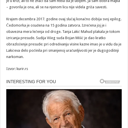
je u krizi, ali to ne znači da sam htela da je ubijem. Ja sam dobra majka
– govorila je ona, ali se na njenom licu nije videla griža savesti.
Krajem decembra 2017. godine ovaj slučaj konačno dobija svoj epilog.
Čedomorka je osuđena na 15 godina zatvora. Izrečena joj je i
obavezna mera lečenja od droge. Tanja Lakić Mahud plakala je tokom
izricanja presude. Sudija Višeg suda Bojan Mišić je dao kratko
obrazloženje presude: pri određivanju visine kazne imao je u vidu da je
Lakićeva delo počinila pri smanjenoj uračunljivosti jer je dugogodišnji
narkoman.
Izvor: kurir.rs