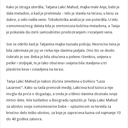
Kako je istraga utvrdila, Tatjana Lakić Mahud, majka male Anje, bebi je
dala metadon, a kad je preminula – telo je stavila na terasu, u kesu za
đubre, a sebi isekla vene. Toksikološka analiza je sve potvrdila. U telu
osmomesečnog deteta bila je smrtonosna količina metadona, a Tanja
je pokušala da izvrši samoubistvo predoziranjem i rezanjem vena.
Sve se otkrilo kad je Tatjanina majka nazvala policiju. Nesrećna žena je
bila zabrinuta jer joj se ćerka nije danima javljala. Ono što se desilo
šokiralo je sve. Beba je bila obučena u pelene i benkicu, uvijena u
peškir i stoljnjak, te je tako obučena i uvijena bila stavljena u tri
plastične kese i ostavljena na terasi.
Tanja Lakić Mahud je nakon zločina smeštena u bolnicu “Laza
Lazarević”. Kako su tada prenosili mediji, Lakićeva kod tužioca nije
mogla da priča o događaju, a onda je u klinici danima dozivala svoje
mrtvo dete. Više tužilaštvo u Beogradu optužilo je Tanju Lakić Mahud
za ubistvo svoje osmomesečne bebe – optužnicom se teretila za
krivično delo teško ubistvo, za koje je zaprećena kazna od najmanje 10
do 40 godina zatvora.