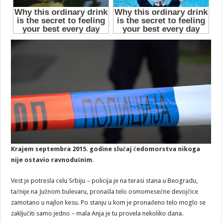
Krajem septembra 2015. godine slučaj čedomorstva nikoga
nije ostavio ravnodušnim.
Vest je potresla celu Srbiju – policija je na terasi stana u Beogradu,
tačnije na Južnom bulevaru, pronašla telo osmomesečne devojčice
zamotano u najlon kesu. Po stanju u kom je pronađeno telo moglo se
zaključiti samo jedno – mala Anja je tu provela nekoliko dana.