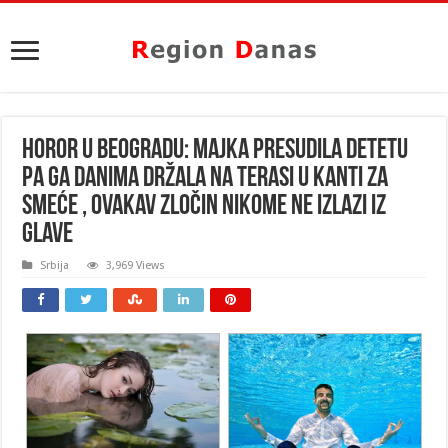
HOROR U BEOGRADU: Majka presudila detetu
pa ga danima držala na terasi u kanti za
smeće , ovakav ZLOČIN nikome ne izlazi iz
glave
Srbija
3,969 Views