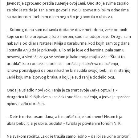
Javnost je zgroženo pratila suđenje ovoj ženi. Ono što je svima zapalo
za oko jeste da je Tanja pre govorila svoju ispovest o lošim odnosima
sa partnerom i bebinim ocem nego što je govorila o ubistvu.
– Kobnog dana sam nabavila dodatne doze metadona, veće od onih
koje su mi bile prepisane, kao i heroin, spid i antidepresive. Drogu sam
nabavila od dilera Nataše i Kikija s Karaburme, kod kojih sam tog dana
i ostavila Anju da je pričuvaju. Bilo mi je loše od heroina, pala sam u
nesvest, a sledeće čega se sećam je kako moja majka viče: “Šta si to
uradila”, kao i odlaska u bolnicu – pričala je Lakićeva na suđenju,
iznova ponavljajući da ona nikad ne bi naudila svojoj bebi, ali ni starijoj
ćerki koju ima iz prvog braka, a koju je sud ranije dodelio ocu.
Onda je usledio novi šok. Tanja je za smrt svoje ćerke optužila –
drugaricu N. K. Njih dve su se čak i suočile u suđenju, a jedva je sprečen
njihov fizički obračun.
– Dete ti mrtvo osam dana, a ti napišeš da je kod mene! Nisam ti ja
ubila bebu, ti si je ubila, budalo! – tvrdila je povišenim tonom N. K.
Na svakom ročištu, Lakić je tražila samo jedno – da joj se ukine pritvor i