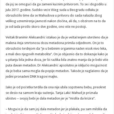
da joj se omogući da ga zameni kućnim pritvorom. To se i dogodilo u
julu 2017. godine. Sudsko veće Višeg suda u Beogradu odluku je
obrazložilo time da se Mahudova u pritvoru do sada nalazila zbog
velikog uznemirenja javnosti nakon zločina, ali da, s obzirom na to da
je od tada prošlo skoro dve godine, ono više ne postoji.
Veštak Branimir Aleksandrić istakao je da je veštačenjem utvrđeno da je
malena Anja smrtonosu dozu metadona primila odjednom. On je to
obrazložio tvrdnjom da “je u bebinim organima nađen visok nivo leka,
a mali deo njegovih metabolita”. On je objasnio da to dokazuje kako je
u pitanju bila jedna doza, jer bi razlika bila znatno manja da je bebi više
puta davan metadon. Dr Aleksandrić apsolutno je isključio mogućnost
da je beba sama mogla da popije metadon. Takođe je naglašeno da je
jedini pronađeni DNK tragovi majke.
Iako je od početka tvrdila da ona nije ubila sopstvenu bebu, preokret
se desio na samom kraju suđenja. Tanja Lakić Mahud je priznala
ubistvo – svojoj bebi je dala metadon jer je “mislila da krizira”.
– Moguće je da sam joj dala metadon jer je plakala, pa sam milslila da