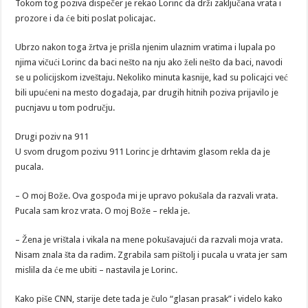
Tokom tog poziva dispečer je rekao Lorinc da drži zaključana vrata i
prozore i da će biti poslat policajac.
Ubrzo nakon toga žrtva je prišla njenim ulaznim vratima i lupala po
njima vičući Lorinc da baci nešto na nju ako želi nešto da baci, navodi
se u policijskom izveštaju. Nekoliko minuta kasnije, kad su policajci već
bili upućeni na mesto događaja, par drugih hitnih poziva prijavilo je
pucnjavu u tom području.
Drugi poziv na 911
U svom drugom pozivu 911 Lorinc je drhtavim glasom rekla da je
pucala.
– O moj Bože. Ova gospođa mi je upravo pokušala da razvali vrata.
Pucala sam kroz vrata. O moj Bože – rekla je.
– Žena je vrištala i vikala na mene pokušavajući da razvali moja vrata.
Nisam znala šta da radim. Zgrabila sam pištolj i pucala u vrata jer sam
mislila da će me ubiti – nastavila je Lorinc.
Kako piše CNN, starije dete tada je čulo “glasan prasak” i videlo kako