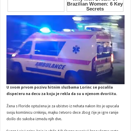
U svom prvom pozivu hitnim službama Lorinc se požalila
dispečeru na decu za koju je rekla da su u njenom dvorištu.
Žena s Floride optužena je za ubistvo iz nehata nakon što je upucala
svoju komšinicu crnkinju, majku četvoro dece zbog čije je igre ranije
došlo do sukoba između njih dve.