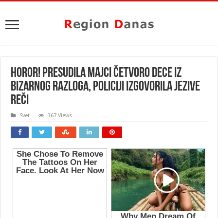
HOROR! Presudila majci četvoro dece iz
BIZARNOG razloga, policiji IZGOVORILA JEZIVE
REČI
Svet
367 Views