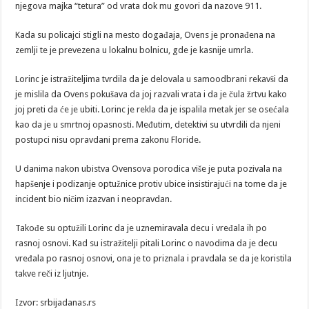
njegova majka “tetura” od vrata dok mu govori da nazove 911.
Kada su policajci stigli na mesto događaja, Ovens je pronađena na
zemlji te je prevezena u lokalnu bolnicu, gde je kasnije umrla.
Lorinc je istražiteljima tvrdila da je delovala u samoodbrani rekavši da
je mislila da Ovens pokušava da joj razvali vrata i da je čula žrtvu kako
joj preti da će je ubiti. Lorinc je rekla da je ispalila metak jer se osećala
kao da je u smrtnoj opasnosti. Međutim, detektivi su utvrdili da njeni
postupci nisu opravdani prema zakonu Floride.
U danima nakon ubistva Ovensova porodica više je puta pozivala na
hapšenje i podizanje optužnice protiv ubice insistirajući na tome da je
incident bio ničim izazvan i neopravdan.
Takođe su optužili Lorinc da je uznemiravala decu i vređala ih po
rasnoj osnovi. Kad su istražitelji pitali Lorinc o navodima da je decu
vređala po rasnoj osnovi, ona je to priznala i pravdala se da je koristila
takve reči iz ljutnje.
Izvor: srbijadanas.rs