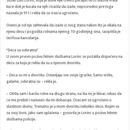
Suzan Luis Lorinc, koja je ubila Ajik Ovens pucajući kroz ulazna vrata
kuće dok je kucala na njih i tražila da izađe, neposredno pre toga
nazvala je 911 i rekla da se oseća ugroženo.
Ovens je od nje zahtevala da izađe iz svog stana nakon što je vikala na
njenu decu i pogodila rolnama njenog 10-godišnjeg sina, saopštila je
šerifova kancelarija.
“Deca su odvratna”
U svom prvom pozivu hitnim službama Lorinc se požalila dispečeru na
decu za koju je rekla da su u njenom dvorištu.
– Deca su mi u dvorištu. Ostavljaju sve svoje igračke. Samo vrište,
galame, odvratna su – rekla je.
– Otišla sam i bacila rolne na drugu stranu, na šta mi je klinac rekao da
će me prebiti i nastavio da mi dobacuje. Osećam se ugroženo u
vlastitom domu. Trenutno je u mom dvorištu nekoliko dece. Bojim se
za svoj život. Jako sam uplašena – govorila je Lorinc u pozivu hitnim
službama policije.