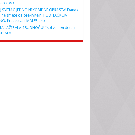
nao OVO!
J SVETAC JEDNO NIKOME NE OPRAŠTA! Danas
 ne smete da prekršite ni POD TAČKOM
NO: Pratiće vas MALER ako…
A LAŽIRALA TRUDNOĆU! Isplivali svi detalji
NDALA