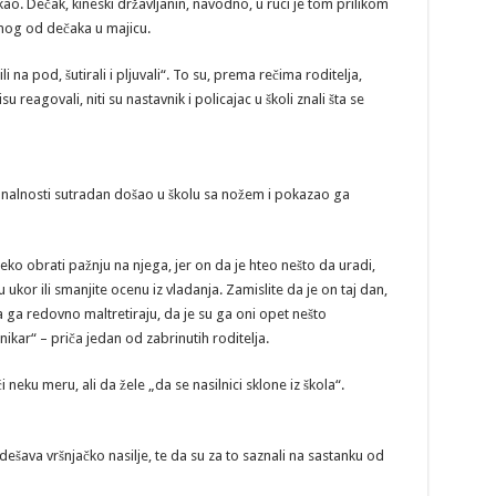
ao. Dečak, kineski državljanin, navodno, u ruci je tom prilikom
dnog od dečaka u majicu.
 na pod, šutirali i pljuvali“. To su, prema rečima roditelja,
 reagovali, niti su nastavnik i policajac u školi znali šta se
cionalnosti sutradan došao u školu sa nožem i pokazao ga
eko obrati pažnju na njega, jer on da je hteo nešto da uradi,
ukor ili smanjite ocenu iz vladanja. Zamislite da je on taj dan,
a ga redovno maltretiraju, da je su ga oni opet nešto
ikar“ – priča jedan od zabrinutih roditelja.
neku meru, ali da žele „da se nasilnici sklone iz škola“.
dešava vršnjačko nasilje, te da su za to saznali na sastanku od