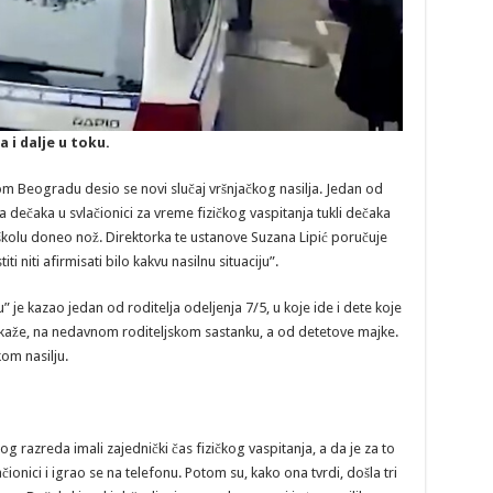
 i dalje u toku.
m Beogradu desio se novi slučaj vršnjačkog nasilja. Jedan od
dva dečaka u svlačionici za vreme fizičkog vaspitanja tukli dečaka
 školu doneo nož. Direktorka te ustanove Suzana Lipić poručuje
ti niti afirmisati bilo kakvu nasilnu situaciju”.
u” je kazao jedan od roditelja odeljenja 7/5, u koje ide i dete koje
ako kaže, na nedavnom roditeljskom sastanku, a od detetove majke.
om nasilju.
g razreda imali zajednički čas fizičkog vaspitanja, a da je za to
čionici i igrao se na telefonu. Potom su, kako ona tvrdi, došla tri