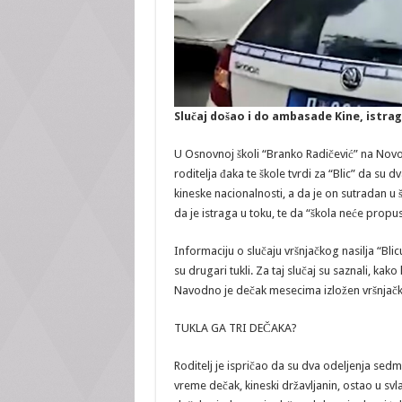
Slučaj došao i do ambasade Kine, istraga
U Osnovnoj školi “Branko Radičević” na Novo
roditelja đaka te škole tvrdi za “Blic” da su 
kineske nacionalnosti, a da je on sutradan u
da je istraga u toku, te da “škola neće propusti
Informaciju o slučaju vršnjačkog nasilja “Blic
su drugari tukli. Za taj slučaj su saznali, k
Navodno je dečak mesecima izložen vršnjačk
TUKLA GA TRI DEČAKA?
Roditelj je ispričao da su dva odeljenja sedmo
vreme dečak, kineski državljanin, ostao u svla