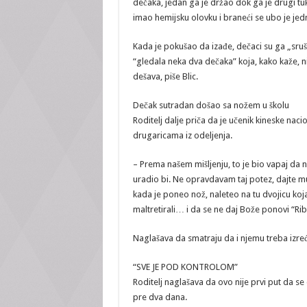
dečaka, jedan ga je držao dok ga je drugi tuk
imao hemijsku olovku i braneći se ubo je je
Kada je pokušao da izađe, dečaci su ga „srušili
“gledala neka dva dečaka” koja, kako kaže, nisu
dešava, piše Blic.
Dečak sutradan došao sa nožem u školu
Roditelj dalje priča da je učenik kineske na
drugaricama iz odeljenja.
– Prema našem mišljenju, to je bio vapaj da n
uradio bi. Ne opravdavam taj potez, dajte mu 
kada je poneo nož, naleteo na tu dvojicu koj
maltretirali… i da se ne daj Bože ponovi “Ribn
Naglašava da smatraju da i njemu treba izreći 
“SVE JE POD KONTROLOM”
Roditelj naglašava da ovo nije prvi put da se 
pre dva dana.