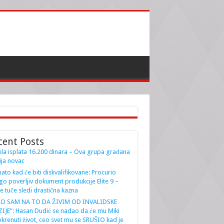
cent Posts
la isplata 16.200 dinara – Ova grupa građana
ja novac
ato kad će biti diskvalifikovane: Procurio
go poverljiv dokument produkcije Elite 9 –
e tuče sledi drastična kazna
AO SAM NA TO DA ŽIVIM OD INVALIDSKE
IJE”: Hasan Dudić se nadao da će mu Miki
krenuti život, ceo svet mu se SRUŠIO kad je