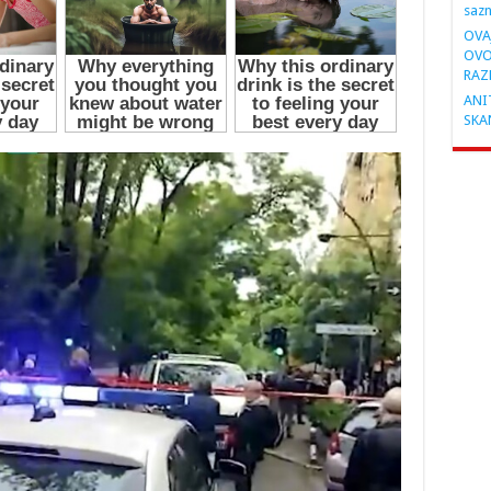
saz
OVA
OVO
RAZ
ANIT
SKA