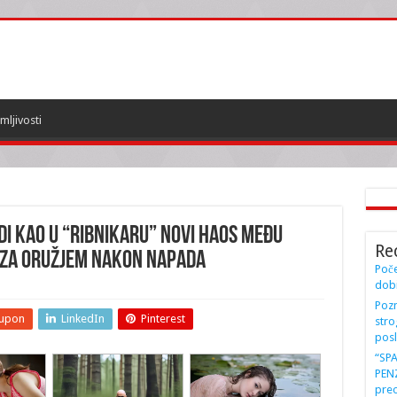
mljivosti
ODI KAO U “RIBNIKARU” Novi haos među
Re
 za ORUŽJEM nakon napada
Poče
dobi
Pozn
upon
LinkedIn
Pinterest
stro
posl
“SP
PENZ
preo