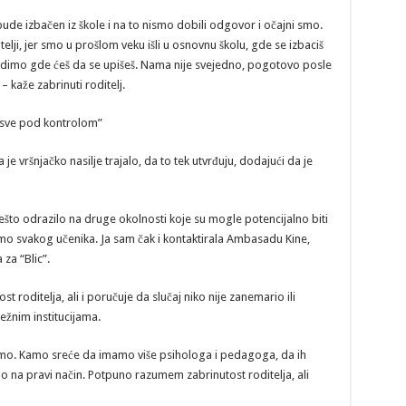
bude izbačen iz škole i na to nismo dobili odgovor i očajni smo.
lji, jer smo u prošlom veku išli u osnovnu školu, gde se izbaciš
 vidimo gde ćeš da se upišeš. Nama nije svejedno, pogotovo posle
 kaže zabrinuti roditelj.
 “sve pod kontrolom”
 je vršnjačko nasilje trajalo, da to tek utvrđuju, dodajući da je
o nešto odrazilo na druge okolnosti koje su mogle potencijalno biti
imo svakog učenika. Ja sam čak i kontaktirala Ambasadu Kine,
za “Blic”.
roditelja, ali i poručuje da slučaj niko nije zanemario ili
ežnim institucijama.
o. Kamo sreće da imamo više psihologa i pedagoga, da ih
na pravi način. Potpuno razumem zabrinutost roditelja, ali