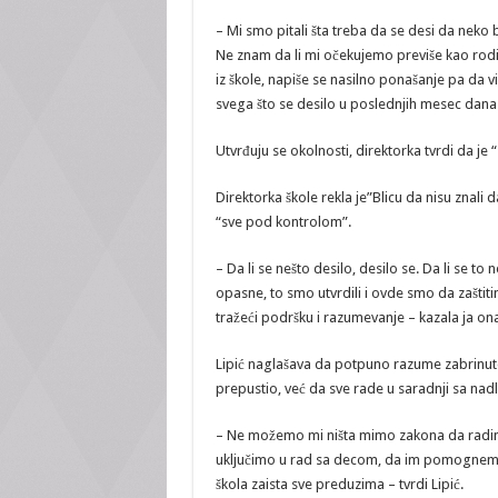
– Mi smo pitali šta treba da se desi da neko 
Ne znam da li mi očekujemo previše kao rodite
iz škole, napiše se nasilno ponašanje pa da
svega što se desilo u poslednjih mesec dana –
Utvrđuju se okolnosti, direktorka tvrdi da je
Direktorka škole rekla je”Blicu da nisu znali da
“sve pod kontrolom”.
– Da li se nešto desilo, desilo se. Da li se t
opasne, to smo utvrdili i ovde smo da zaštit
tražeći podršku i razumevanje – kazala ja ona 
Lipić naglašava da potpuno razume zabrinutost 
prepustio, već da sve rade u saradnji sa nadl
– Ne možemo mi ništa mimo zakona da radim
uključimo u rad sa decom, da im pomognemo 
škola zaista sve preduzima – tvrdi Lipić.