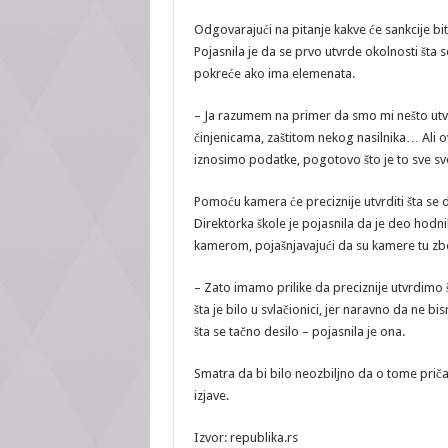
Odgovarajući na pitanje kakve će sankcije bit
Pojasnila je da se prvo utvrde okolnosti šta s
pokreće ako ima elemenata.
– Ja razumem na primer da smo mi nešto utvr
činjenicama, zaštitom nekog nasilnika… Ali 
iznosimo podatke, pogotovo što je to sve svež
Pomoću kamera će preciznije utvrditi šta se 
Direktorka škole je pojasnila da je deo hodni
kamerom, pojašnjavajući da su kamere tu zbog 
– Zato imamo prilike da preciznije utvrdimo š
šta je bilo u svlačionici, jer naravno da ne b
šta se tačno desilo – pojasnila je ona.
Smatra da bi bilo neozbiljno da o tome priča
izjave.
Izvor: republika.rs