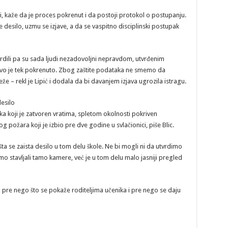
i, kaže da je proces pokrenut i da postoji protokol o postupanju.
e desilo, uzmu se izjave, a da se vaspitno disciplinski postupak
dili pa su sada ljudi nezadovoljni nepravdom, utvrđenim
ovo je tek pokrenuto. Zbog zaštite podataka ne smemo da
e – rekl je Lipić i dodala da bi davanjem izjava ugrozila istragu.
desilo
ka koji je zatvoren vratima, spletom okolnosti pokriven
požara koji je izbio pre dve godine u svlačionici, piše Blic.
ta se zaista desilo u tom delu škole. Ne bi mogli ni da utvrdimo
ismo stavljali tamo kamere, već je u tom delu malo jasniji pregled
 pre nego što se pokaže roditeljima učenika i pre nego se daju