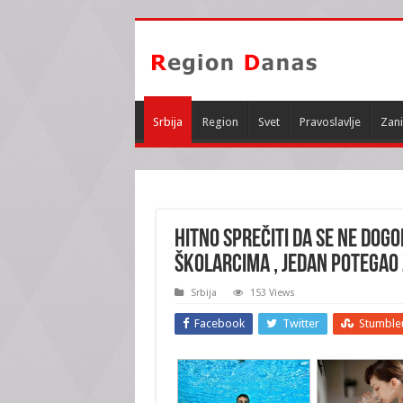
Srbija
Region
Svet
Pravoslavlje
Zani
HITNO SPREČITI DA SE NE DOG
školarcima , jedan potegao
Srbija
153 Views
Facebook
Twitter
Stumble