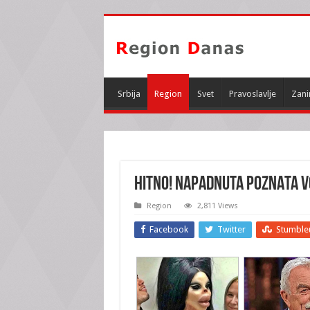
Srbija
Region
Svet
Pravoslavlje
Zani
HITNO! NAPADNUTA POZNATA VO
Region
2,811 Views
Facebook
Twitter
Stumble