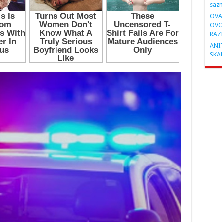
saz
OVA
OVO
RAZ
ANIT
SKA