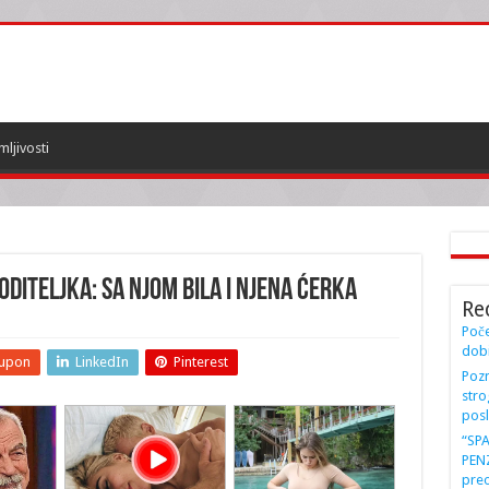
mljivosti
DITELJKA: Sa njom bila i njena ĆERKA
Re
Poče
dobi
upon
LinkedIn
Pinterest
Pozn
stro
posl
“SP
PENZ
preo