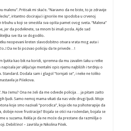
u malenu”. Pritisak mi skače. “Naravno da ne biste, to je zdravije
lecku”, iritantno docirajući ignoriše me spodoba u crvenoj
m trbuhu u koji se smestila sva opšta pamet ovog sveta. “Malena”
ne, jer da podviknete, sa mnom bi imali posla. Ajde sad
iteljka sve šta se dogodilo.
nutku neopevani kreten slavodobitno otvara vrata mog auta i
ačo..! Da ne bi pozvao policiju da te privede…!
im ljutita kao bik na koridi, spremna da mu zavalim šaku u retke
 napisala jer uključuje mentalni opis njemu najbližih i tvrdnju o
. Standard. Dodala sam i glagol “tornjati se”, i neke ne toliko
nastavila je Pišekova.
i”. Na čemu? Ona ne želi da me odvede policija… ja pitam zašto
gih ljudi. Samo nemoj mama vikati da nas vide drugi ljudi. Moje
ona koje smo nazivali “porodica”, koja ide na psihoterapije da
bije nove frustracije? Bojala se otići na rođendan, bojala se
ala me u suzama. Rekla je da ne može da prestane da razmišlja o
i. Debilčino! – završila je Nikolina Pišek.