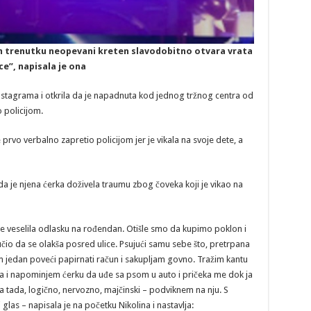
om trenutku neopevani kreten slavodobitno otvara vrata
ce”, napisala je ona
Instagrama i otkrila da je napadnuta kod jednog tržnog centra od
 policijom.
 prvo verbalno zapretio policijom jer je vikala na svoje dete, a
da je njena ćerka doživela traumu zbog čoveka koji je vikao na
se veselila odlasku na rođendan. Otišle smo da kupimo poklon i
učio da se olakša posred ulice. Psujući samu sebe što, pretrpana
jedan poveći papirnati račun i sakupljam govno. Tražim kantu
ta i napominjem ćerku da uđe sa psom u auto i pričeka me dok ja
 tada, logično, nervozno, majčinski – podviknem na nju. S
las – napisala je na početku Nikolina i nastavlja: