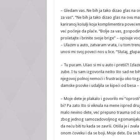
– Gledam vas. Ne bih ja tako dizao glas na ov
za vas”. “Ne bih ja tako dizao glas na ovu ma
kariranoj košulji koja komplimentira poveće
već počinje da plače. “Bolje za vas, gospodi
prošetajte i brinite svoje brige” – opisuje vod
– Ulazim u auto, zatvaram vrata, i u tom tre
unosi mi svoj poveći nos u lice. “Slušaj, glup
– Tu pucam. Ušao si mi u auto i pretiš?! Izlaz
zube. I tu sam izgovorila nešto što sad ne bih
njegovoj polnoj nemoći i frustraciju oko toga
damske psovke i udaljila se kipeći od besa – 
– Moje dete je plakalo i govorilo mi “oprost
bi? Pa zato što si viknula na mene ispred dru
malo nevino dete, već prepuno trauma od sot
zbog jednog samozadovoljnog egomanijaka, do
da neću biti tu kada se završi. Otišla je i zv
onom čoveku i da se boji. Moje dete. Da se boj