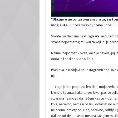
“Ulazim u auto, zatvaram vrata, i u t
mog auta i unosi mi svoj poveći nos u li
Voditeljka Nikolina Pišek oglasila se putem 
strane nepoznatog muškarca koji joj je pretio
Naime, nepoznati čovek, kako je navela, joj je
onda je i nasilno ušao u kola.
Pišekova je u objavi na Instagramu napisala 
nju.
– Bio je jedan potpuno lep dan, moja ćerka 
krenule ka autu. Kako to već biva, pas se odl
stvarima ne mogu da nađem kesicu – uzimam 
koje, naravno, nema u blizini, dolazim do au
ne pronađem otpad. Ona, naravno, odbija i ja
daljine od dvadesetak metara začujem muški g