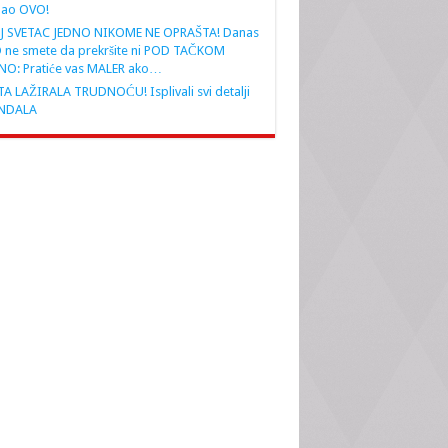
nao OVO!
J SVETAC JEDNO NIKOME NE OPRAŠTA! Danas
 ne smete da prekršite ni POD TAČKOM
NO: Pratiće vas MALER ako…
A LAŽIRALA TRUDNOĆU! Isplivali svi detalji
NDALA