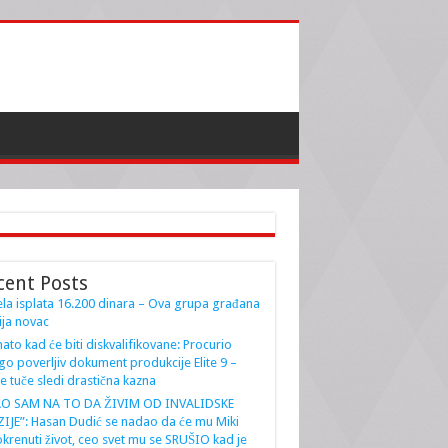
cent Posts
la isplata 16.200 dinara – Ova grupa građana
ja novac
ato kad će biti diskvalifikovane: Procurio
go poverljiv dokument produkcije Elite 9 –
e tuče sledi drastična kazna
AO SAM NA TO DA ŽIVIM OD INVALIDSKE
IJE”: Hasan Dudić se nadao da će mu Miki
krenuti život, ceo svet mu se SRUŠIO kad je