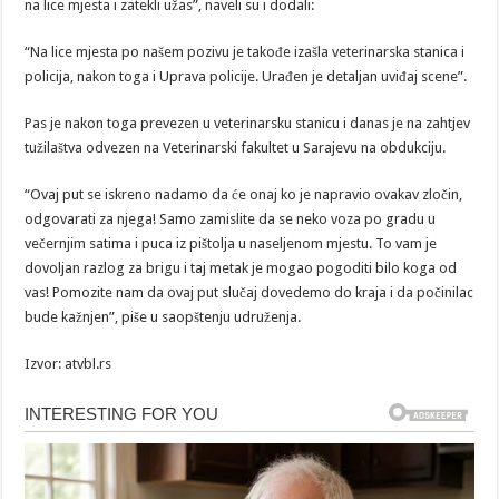
na lice mjesta i zatekli užas”, naveli su i dodali:
“Na lice mjesta po našem pozivu je takođe izašla veterinarska stanica i
policija, nakon toga i Uprava policije. Urađen je detaljan uviđaj scene”.
Pas je nakon toga prevezen u veterinarsku stanicu i danas je na zahtjev
tužilaštva odvezen na Veterinarski fakultet u Sarajevu na obdukciju.
“Ovaj put se iskreno nadamo da će onaj ko je napravio ovakav zločin,
odgovarati za njega! Samo zamislite da se neko voza po gradu u
večernjim satima i puca iz pištolja u naseljenom mjestu. To vam je
dovoljan razlog za brigu i taj metak je mogao pogoditi bilo koga od
vas! Pomozite nam da ovaj put slučaj dovedemo do kraja i da počinilac
bude kažnjen”, piše u saopštenju udruženja.
Izvor: atvbl.rs