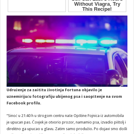
Udruženje za zaštitu životinja Fortuna objavilo je
uznemirijuću fotografiju ubijenog psa i saopštenje na svom
Facebook profilu.
“Sinoć u 21:40 h u strogom centru naše Opštine Fojnica iz automobila
je upucan pas. Čovjek je otvorio prozor, namamio psa, izvadio pištolj i
direktno ga upucao u glavu. Zatim samo produžio. Po dojavi smo došli