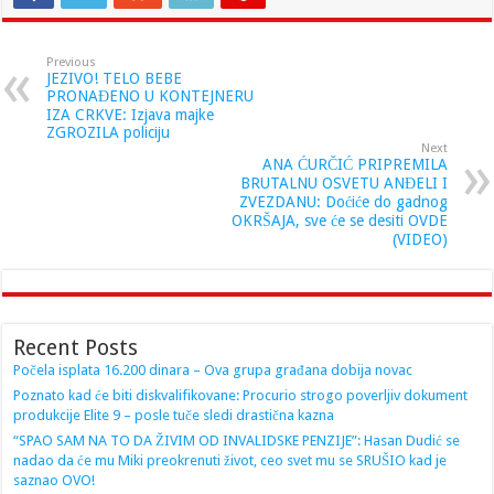
Previous
JEZIVO! TELO BEBE
PRONAĐENO U KONTEJNERU
IZA CRKVE: Izjava majke
ZGROZILA policiju
Next
ANA ĆURČIĆ PRIPREMILA
BRUTALNU OSVETU ANĐELI I
ZVEZDANU: Doćiće do gadnog
OKRŠAJA, sve će se desiti OVDE
(VIDEO)
Recent Posts
Počela isplata 16.200 dinara – Ova grupa građana dobija novac
Poznato kad će biti diskvalifikovane: Procurio strogo poverljiv dokument
produkcije Elite 9 – posle tuče sledi drastična kazna
“SPAO SAM NA TO DA ŽIVIM OD INVALIDSKE PENZIJE”: Hasan Dudić se
nadao da će mu Miki preokrenuti život, ceo svet mu se SRUŠIO kad je
saznao OVO!