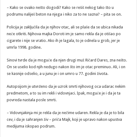
– Kako se ovako nešto dogodi? Kako se rešiš nekog tako što u
podrumu naliješ beton na njega i niko za to ne sazna? – pita se on.
Policija je zaključila da je njihov otac, ali se plaše da se ubica nikada
neće otkriti. Njihova majka Doroti im je samo rekla da je otišao po
cigarete i nije se vratio. Ako ih je lagala, to je odnela u grob, jer je
umrla 1998. godine.
Sinovi tvrde da je moguće da njen drugi muž Ričard Dares, zna nešto.
On se uselio kod njih nedugo nakon što im je otac preminuo. Ali, i on
se kasnije odselio, a u junu je i on umro u 77. godini života.
Autopsijom je utvrđeno da je uzrok smrti njihovog oca udarac nekim
predmetom, a to su im rekli i vidovnjaci. Ipak, moguće je i da je ta
povreda nastala posle smrti.
– Vidovnjakinja mi je rekla da je nečime udaren. Rekla je da je to bila
cev, i da je sahranjen živ – priča Majk, koji je upravo nakon upustva
medijuma iskopao podrum.