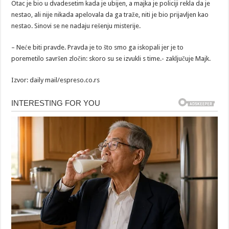
Otac je bio u dvadesetim kada je ubijen, a majka je policiji rekla da je
nestao, ali nije nikada apelovala da ga traže, niti je bio prijavljen kao
nestao. Sinovi se ne nadaju rešenju misterije.
– Neće biti pravde. Pravda je to što smo ga iskopali jer je to
poremetilo savršen zločin: skoro su se izvukli s time.- zaključuje Majk.
Izvor: daily mail/espreso.co.rs