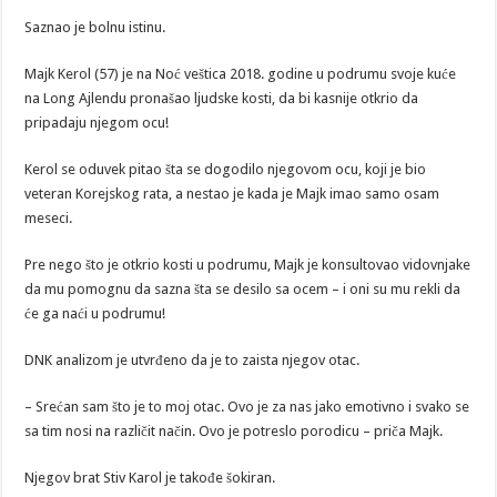
Saznao je bolnu istinu.
Majk Kerol (57) je na Noć veštica 2018. godine u podrumu svoje kuće
na Long Ajlendu pronašao ljudske kosti, da bi kasnije otkrio da
pripadaju njegom ocu!
Kerol se oduvek pitao šta se dogodilo njegovom ocu, koji je bio
veteran Korejskog rata, a nestao je kada je Majk imao samo osam
meseci.
Pre nego što je otkrio kosti u podrumu, Majk je konsultovao vidovnjake
da mu pomognu da sazna šta se desilo sa ocem – i oni su mu rekli da
će ga naći u podrumu!
DNK analizom je utvrđeno da je to zaista njegov otac.
– Srećan sam što je to moj otac. Ovo je za nas jako emotivno i svako se
sa tim nosi na različit način. Ovo je potreslo porodicu – priča Majk.
Njegov brat Stiv Karol je takođe šokiran.