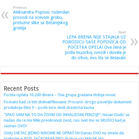
Previous
Aleksandra Popović rođendan
provodi na očevom grobu,
pretužne slike sa Bežanijskog
groblja
Next
LEPA BRENA NIJE STAJALA UZ
PORODICU SAŠE POPOVIĆA OD
POČETKA OPELA! Ova žena je
prišla muzičkoj zvezdi i dovela je
do crkve, evo šta se dešavalo
Recent Posts
Počela isplata 16.200 dinara – Ova grupa građana dobija novac
Poznato kad će biti diskvalifikovane: Procurio strogo poverljiv dokument
produkcije Elite 9 – posle tuče sledi drastična kazna
“SPAO SAM NA TO DA ŽIVIM OD INVALIDSKE PENZIJE”: Hasan Dudić se
nadao da će mu Miki preokrenuti život, ceo svet mu se SRUŠIO kad je
saznao OVO!
OVAJ SVETAC JEDNO NIKOME NE OPRAŠTA! Danas OVO ne smete da
prekršite ni POD TAČKOM RAZNO: Pratiće vas MALER ako…