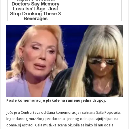
Posle komemoracije plakale na ramenu jedna drugoj.
Juče je u Centru Sava održana komemoracija i sahrana Saše Popovića,
legendarnog muzičkog producenta i jednog od najuticajnijih ljudi na
domaćoj estradi. Cela muzička scena okupila se kako bi mu odala