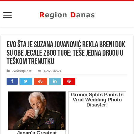
Evo šta je Suzana Jovanović rekla Breni dok
su obe jecale zbog tuge: Teše jedna drugu u
teškom trenutku
Zanimljivosti
1,265 Views