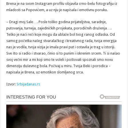
Brena je na svom Instagram profilu objavila crno-belu fotografiju iz
mladosti sa Popovićem, a uz nju je napisala i emotivnu poruku.
– Dragi moj Sale…. Posle toliko godina prijateljstva, saradnje,
putovanja, turneja, zajedničkih projekata, porodičnih druženja….
Teško je naći reči koje mogu da ublaže bol tvog ranog odlaska. Od
samog početka našeg stvaralačkog i kreativnog rada, tvoja energija
nas je vodila, tvoja vizija je imala pravi put i ostavila je trag u istoriji.
Sve što si radio i stvarao, činio si to punim i iskrenim srcem. Ti si našao
svoj večni mir a mi koji smo te voleli i poštovali spoznali smo novu
dimenziju duševnog bola. Počivaj u miru. Tvoja Beki i porodica –
napisala je Brena, uz emotikon slomljenog srca.
Izvor:
Srbijadanas.rs