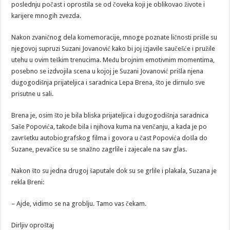
poslednju počast i oprostila se od čoveka koji je oblikovao živote i
karijere mnogih zvezda.
Nakon zvaničnog dela komemoracije, mnoge poznate ličnosti prišle su
njegovoj supruzi Suzani Jovanović kako bi joj izjavile saučešće i pružile
utehu u ovim teškim trenucima. Među brojnim emotivnim momentima,
posebno se izdvojila scena u kojoj je Suzani Jovanović prišla njena
dugogodišnja prijateljica i saradnica Lepa Brena, što je dirnulo sve
prisutne u sali.
Brena je, osim što je bila bliska prijateljica i dugogodišnja saradnica
Saše Popovića, takođe bila i njihova kuma na venčanju, a kada je po
završetku autobiografskog filma i govora u čast Popovića došla do
Suzane, pevačice su se snažno zagrlile i zajecale na sav glas.
Nakon što su jedna drugoj šaputale dok su se grlile i plakala, Suzana je
rekla Breni:
– Ajde, vidimo se na groblju. Tamo vas čekam.
Dirljiv oproštaj