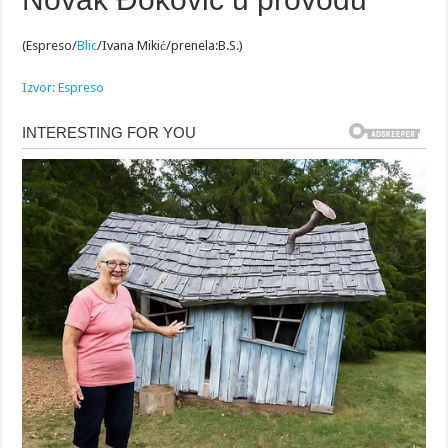
(Espreso/
Blic
/Ivana Mikić/prenela:B.S.)
Izvor: Espreso