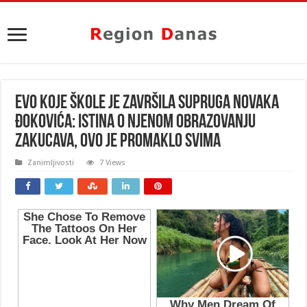
Evo koje škole je završila supruga Novaka
Đokovića: Istina o njenom obrazovanju
zakucava, ovo je promaklo svima
Zanimljivosti
7 Views