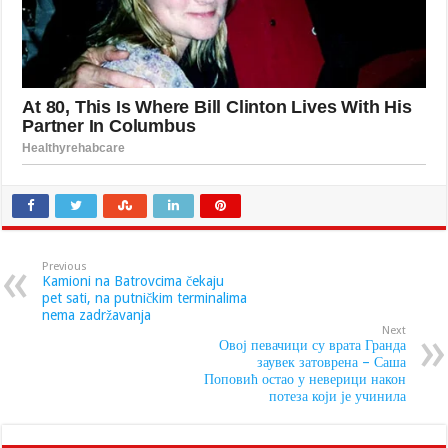
Previous
Kamioni na Batrovcima čekaju
pet sati, na putničkim terminalima
nema zadržavanja
Next
Овој певачици су врата Гранда
заувек затоврена – Саша
Поповић остао у неверици након
потеза који је учинила