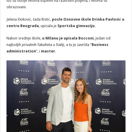
što su oboje veoma uspešni na različitim poljima, i veoma su
obrazovani.
Jelena Đoković, tada Ristić,
posle Osnovne škole Drinka Pavlović u
centru Beograda
, upisala je
Sportsku gimnaziju
.
Nakon srednje škole,
u Milanu je upisala Bocconi
, jedan od
najboljih privatnih fakulteta u Italiji, a tu je završila “
Business
administration
“, i
master
.