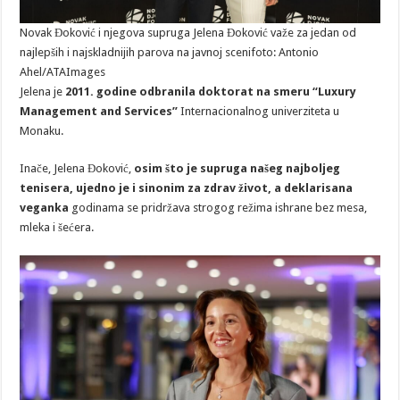
Novak Đoković i njegova supruga Jelena Đoković važe za jedan od
najlepših i najskladnijih parova na javnoj sceni
foto: Antonio
Ahel/ATAImages
Jelena je
2011. godine odbranila doktorat na smeru “Luxury
Management and Services”
Internacionalnog univerziteta u
Monaku.
Inače, Jelena Đoković,
osim što je supruga našeg najboljeg
tenisera, ujedno je i sinonim za zdrav život, a deklarisana
veganka
godinama se pridržava strogog režima ishrane bez mesa,
mleka i šećera.