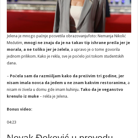
Jelena je mnogo pažnje posvetila obrazovanju
foto: Nemanja Nikolić
Međutim,
mnogi ne znaju da je na takav tip ishrane prešla jer je
morala, a ne toliko jer je želela
, a upravo je o tome govorila
jednom prilikom. Kako je rekla, sve je počelo još tokom studentskih
dana.
–
Počela sam da razmišljam kako da preživim tri godine, jer
nisam imala novca da jedem u ne znam kakvim restoranima
, a
nisam ni živela u domu gde imam kuhinju.
Tako da je veganstvo
krenulo iz muke
– rekla je Jelena.
Bonus video:
04:23
Novak Đoković u provodu