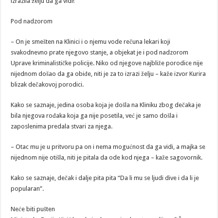
izrazila želju da ga vidi!
Pod nadzorom
– On je smešten na Klinici i o njemu vode rečuna lekari koji
svakodnevno prate njegovo stanje, a objekat je i pod nadzorom
Uprave kriminalističke policije. Niko od njegove najbliže porodice nije
nijednom došao da ga obiđe, niti je za to izrazi želju – kaže izvor Kurira
blizak dečakovoj porodici.
Kako se saznaje, jedina osoba koja je došla na Kliniku zbog dečaka je
bila njegova rođaka koja ga nije posetila, već je samo došla i
zaposlenima predala stvari za njega.
– Otac mu je u pritvoru pa on i nema mogućnost da ga vidi, a majka se
nijednom nije otišla, niti je pitala da ode kod njega – kaže sagovornik.
Kako se saznaje, dečak i dalje pita pita “Da li mu se ljudi dive i da li je
popularan”.
Neće biti pušten