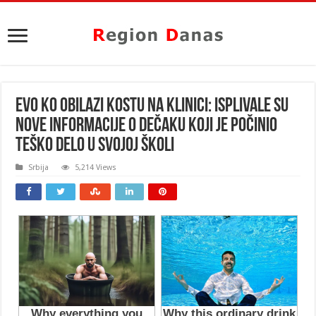
EVO KO OBILAZI KOSTU NA KLINICI: Isplivale su
nove informacije o dečaku koji je počinio
teško delo u svojoj školi
Srbija
5,214 Views