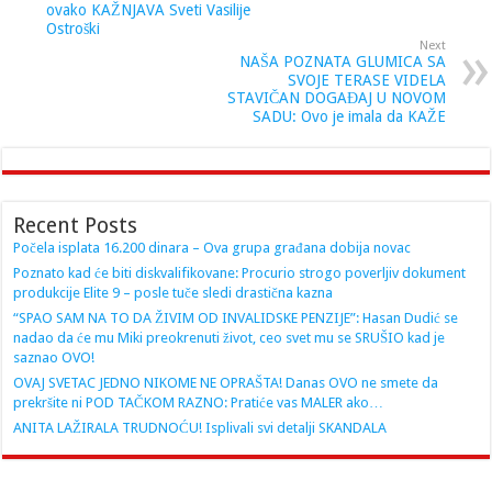
ovako KAŽNJAVA Sveti Vasilije
Ostroški
Next
NAŠA POZNATA GLUMICA SA
SVOJE TERASE VIDELA
STAVIČAN DOGAĐAJ U NOVOM
SADU: Ovo je imala da KAŽE
Recent Posts
Počela isplata 16.200 dinara – Ova grupa građana dobija novac
Poznato kad će biti diskvalifikovane: Procurio strogo poverljiv dokument
produkcije Elite 9 – posle tuče sledi drastična kazna
“SPAO SAM NA TO DA ŽIVIM OD INVALIDSKE PENZIJE”: Hasan Dudić se
nadao da će mu Miki preokrenuti život, ceo svet mu se SRUŠIO kad je
saznao OVO!
OVAJ SVETAC JEDNO NIKOME NE OPRAŠTA! Danas OVO ne smete da
prekršite ni POD TAČKOM RAZNO: Pratiće vas MALER ako…
ANITA LAŽIRALA TRUDNOĆU! Isplivali svi detalji SKANDALA