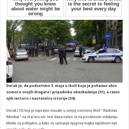
Dečak je, da podsetimo 3. maja u školi koju je pohađao ubio
osmoro svojih drugara i pripadnika obezbeđenja (51), a ranio
njih šestoro i nastavnicu istorije (54).
Dečak (13) koji je napravio masakr u svojoj osnovnoj školi “Vladislav
Ribnikar” na Vračaru već šest dana nalazi se na posebnom odeljenju
klinike za psihijatru, a kako se saznanje njegova majka nijednom nije