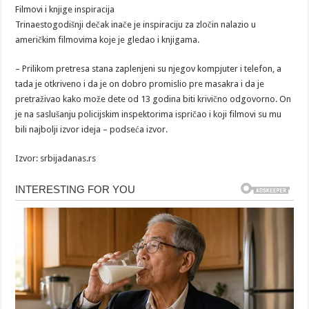
Filmovi i knjige inspiracija
Trinaestogodišnji dečak inače je inspiraciju za zločin nalazio u
američkim filmovima koje je gledao i knjigama.
– Prilikom pretresa stana zaplenjeni su njegov kompjuter i telefon, a
tada je otkriveno i da je on dobro promislio pre masakra i da je
pretraživao kako može dete od 13 godina biti krivično odgovorno. On
je na saslušanju policijskim inspektorima ispričao i koji filmovi su mu
bili najbolji izvor ideja – podseća izvor.
Izvor: srbijadanas.rs