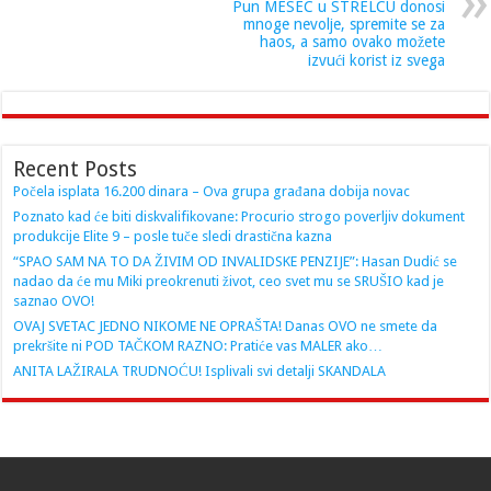
Pun MESEC u STRELCU donosi
mnoge nevolje, spremite se za
haos, a samo ovako možete
izvući korist iz svega
Recent Posts
Počela isplata 16.200 dinara – Ova grupa građana dobija novac
Poznato kad će biti diskvalifikovane: Procurio strogo poverljiv dokument
produkcije Elite 9 – posle tuče sledi drastična kazna
“SPAO SAM NA TO DA ŽIVIM OD INVALIDSKE PENZIJE”: Hasan Dudić se
nadao da će mu Miki preokrenuti život, ceo svet mu se SRUŠIO kad je
saznao OVO!
OVAJ SVETAC JEDNO NIKOME NE OPRAŠTA! Danas OVO ne smete da
prekršite ni POD TAČKOM RAZNO: Pratiće vas MALER ako…
ANITA LAŽIRALA TRUDNOĆU! Isplivali svi detalji SKANDALA