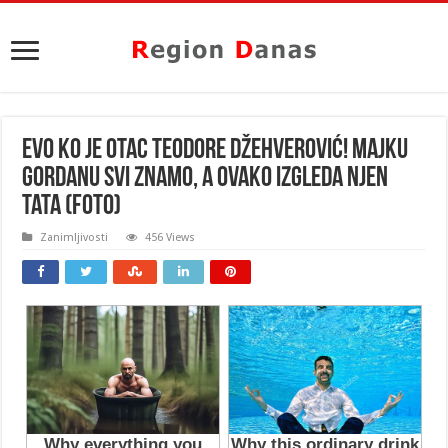
Evo ko je OTAC Teodore Džehverović! Majku
Gordanu svi znamo, a ovako izgleda njen
tata (FOTO)
Zanimljivosti
456 Views