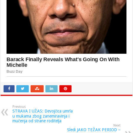
Previous
STRAVA I UŽAS: Devojčica umrla
u mukama zbog zanemiravinja i
mučenja od strane roditelja
Next
Sledi JAKO TEŽAK PERIOD –