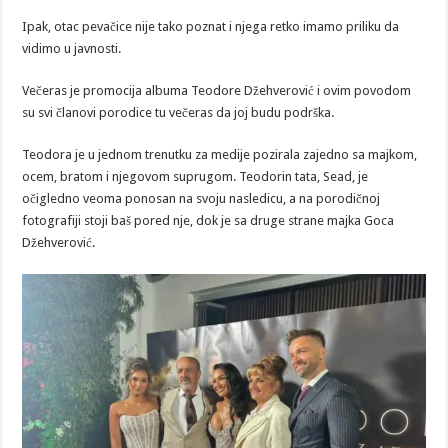
Ipak, otac pevačice nije tako poznat i njega retko imamo priliku da
vidimo u javnosti.
Večeras je promocija albuma Teodore Džehverović i ovim povodom
su svi članovi porodice tu večeras da joj budu podrška.
Teodora je u jednom trenutku za medije pozirala zajedno sa majkom,
ocem, bratom i njegovom suprugom. Teodorin tata, Sead, je
očigledno veoma ponosan na svoju nasledicu, a na porodičnoj
fotografiji stoji baš pored nje, dok je sa druge strane majka Goca
Džehverović.