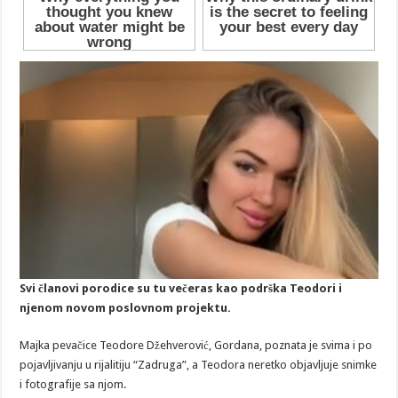
Svi članovi porodice su tu večeras kao podrška Teodori i
njenom novom poslovnom projektu.
Majka pevačice Teodore Džehverović, Gordana, poznata je svima i po
pojavljivanju u rijalitiju “Zadruga”, a Teodora neretko objavljuje snimke
i fotografije sa njom.