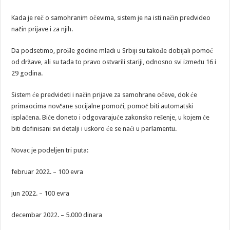
Kada je reč o samohranim očevima, sistem je na isti način predvideo
način prijave i za njih.
Da podsetimo, prošle godine mladi u Srbiji su takođe dobijali pomoć
od države, ali su tada to pravo ostvarili stariji, odnosno svi između 16 i
29 godina.
Sistem će predvideti i način prijave za samohrane očeve, dok će
primaocima novčane socijalne pomoći, pomoć biti automatski
isplaćena. Biće doneto i odgovarajuće zakonsko rešenje, u kojem će
biti definisani svi detalji i uskoro će se naći u parlamentu.
Novac je podeljen tri puta:
februar 2022. – 100 evra
jun 2022. – 100 evra
decembar 2022. – 5.000 dinara