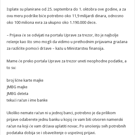
Isplate su planirane od 25. septembra do 1. oktobra ove godine, a za
ovu meru podrške biće potrebno oko 11,9 milijardi dinara, odnosno
oko 100 miliona evra za ukupno oko 1.190.000 dece.
– Prijava će se odvijati na portalu Uprave za trezor, što je najbolje
rešenje kao što smo mogli da vidimo u prethodnim prijavama građana
za različite pomoći države – kažu u Ministarstvu finansija.
Mame će preko portala Uprave za trezor uneti neophodne podatke, a
to su:
broj lične karte majke
JMBG majke
JMBG deteta
tekući račun i ime banke
Ukoliko nemate račun ni u jednoj banci, potrebno je da prilikom
prijave odaberete jednu banku u kojoj će vam biti otvoren namenski
račun na koji će vam država uplatiti novac. Po unošenju svih potrebnih
podataka dobija se i obaveštenje o uspešnoj prijavi.