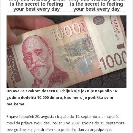
Država će svakom detetu u Srbiju koje još nije napunilo 16
godina dodeliti 10.000 dinara, kao meru je podrška svim
majkama.
Prijave će početi 20. avgusta i trajaće do 15. septembra, a majke će
moći da prijave svoju decu rođenu od 2007. godine do 15. septembra
ove godine, koji je određen kao poslednji dan za prijavljivanje.