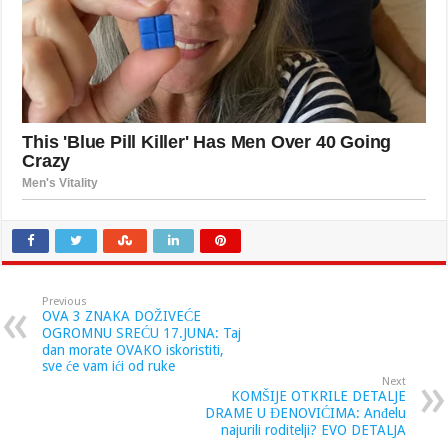
Previous
OVA 3 ZNAKA DOŽIVEĆE
OGROMNU SREĆU 17.JUNA: Taj
dan morate OVAKO iskoristiti,
sve će vam ići od ruke
Next
KOMŠIJE OTKRILE DETALJE
DRAME U ĐENOVIĆIMA: Anđelu
najurili roditelji? EVO DETALJA