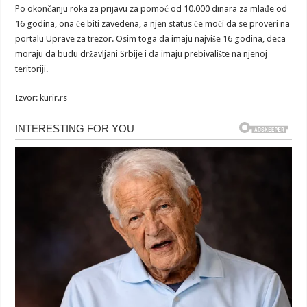
Po okončanju roka za prijavu za pomoć od 10.000 dinara za mlađe od
16 godina, ona će biti zavedena, a njen status će moći da se proveri na
portalu Uprave za trezor. Osim toga da imaju najviše 16 godina, deca
moraju da budu državljani Srbije i da imaju prebivalište na njenoj
teritoriji.
Izvor: kurir.rs