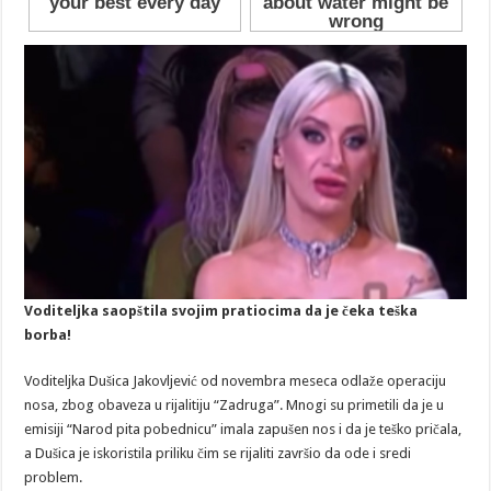
Voditeljka saopštila svojim pratiocima da je čeka teška
borba!
Voditeljka Dušica Jakovljević od novembra meseca odlaže operaciju
nosa, zbog obaveza u rijalitiju “Zadruga”. Mnogi su primetili da je u
emisiji “Narod pita pobednicu” imala zapušen nos i da je teško pričala,
a Dušica je iskoristila priliku čim se rijaliti završio da ode i sredi
problem.