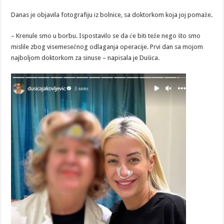
Danas je objavila fotografiju iz bolnice, sa doktorkom koja joj pomaže.
– Krenule smo u borbu. Ispostavilo se da će biti teže nego što smo
mislile zbog visemesečnog odlaganja operacije. Prvi dan sa mojom
najboljom doktorkom za sinuse – napisala je Dušica.