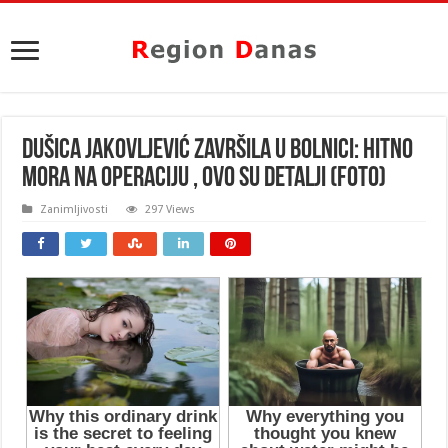
DUŠICA JAKOVLJEVIĆ ZAVRŠILA U BOLNICI: Hitno
mora na operaciju , ovo su DETALJI (FOTO)
Zanimljivosti
297 Views