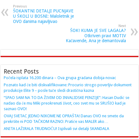
Previous
ŠOKANTNI DETALJI PUCNJAVE
U ŠKOLI U BOSNI: Maloletnik je
OVO danima najavljivao
Next
ŠOK! KUMA JE SVE LAGALA?
Otkriven pravi MOTIV
Kačavende, Ana je demantovala
Recent Posts
Počela isplata 16.200 dinara – Ova grupa građana dobija novac
Poznato kad će biti diskvalifikovane: Procurio strogo poverljiv dokument
produkcije Elite 9 – posle tuče sledi drastična kazna
“SPAO SAM NA TO DA ŽIVIM OD INVALIDSKE PENZIJE”: Hasan Dudić se
nadao da će mu Miki preokrenuti život, ceo svet mu se SRUŠIO kad je
saznao OVO!
OVAJ SVETAC JEDNO NIKOME NE OPRAŠTA! Danas OVO ne smete da
prekršite ni POD TAČKOM RAZNO: Pratiće vas MALER ako…
ANITA LAŽIRALA TRUDNOĆU! Isplivali svi detalji SKANDALA