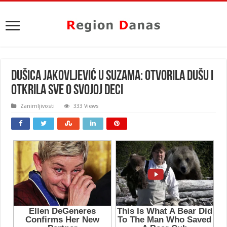
DUŠICA JAKOVLJEVIĆ U SUZAMA: Otvorila dušu i
otkrila sve o svojoj DECI
Zanimljivosti
333 Views