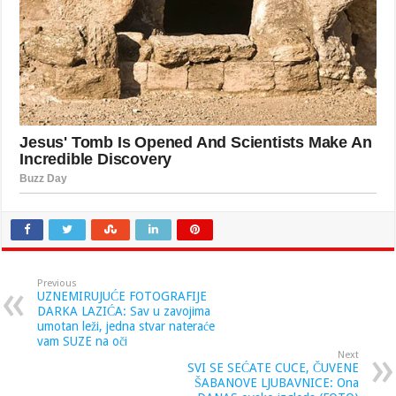
Previous
UZNEMIRUJUĆE FOTOGRAFIJE
DARKA LAZIĆA: Sav u zavojima
umotan leži, jedna stvar nateraće
vam SUZE na oči
Next
SVI SE SEĆATE CUCE, ČUVENE
ŠABANOVE LJUBAVNICE: Ona