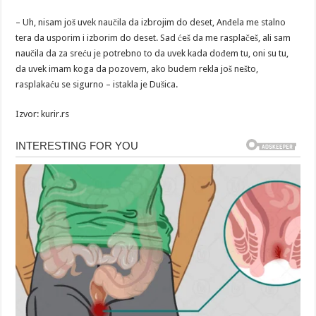
– Uh, nisam još uvek naučila da izbrojim do deset, Anđela me stalno
tera da usporim i izborim do deset. Sad ćeš da me rasplačeš, ali sam
naučila da za sreću je potrebno to da uvek kada dođem tu, oni su tu,
da uvek imam koga da pozovem, ako budem rekla još nešto,
rasplakaću se sigurno – istakla je Dušica.
Izvor: kurir.rs