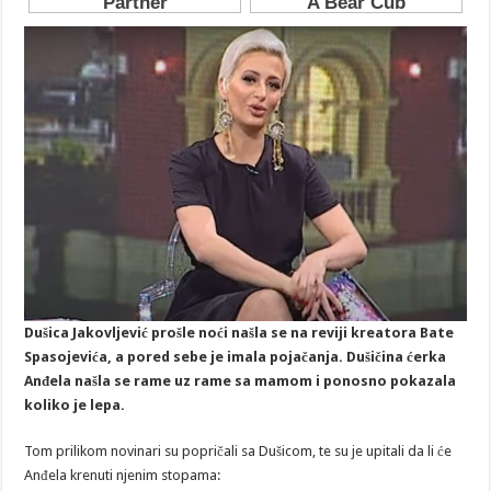
Dušica Jakovljević prošle noći našla se na reviji kreatora Bate
Spasojevića, a pored sebe je imala pojačanja. Dušičina ćerka
Anđela našla se rame uz rame sa mamom i ponosno pokazala
koliko je lepa.
Tom prilikom novinari su popričali sa Dušicom, te su je upitali da li će
Anđela krenuti njenim stopama: