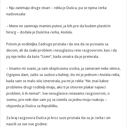
– Nju zanimaju druge stvari – rekla je Dušica, pa se njena ćerka
nadovezala:
– Mene ne zanimaju mamini putevi, ja bih pre da budem plastični
hirurg – dodala je Dušičina ćerka, Anđela.
Potom je voditeljka Zadruge priznala i da zna da se posvađa sa
decom, ali da svaki problem i nesuglasicu reše razgovorom, kao i da
joj nije teško da kaže “Izvini”, kada smatra da je preterala.
– Imamo mi svađe, ja sam eksplozivna osoba, ja zameram neke sitnice,
Ognjenu dam, zašto su sudovi u kuhinji, što mi je jednom i Anđela rekla,
kada sam se malo više iznervirala, pa mi je rekla: “Ne znaš kakve
probleme drugi roditelji imaju, ako ti je otvoren plakar najveći
problem, ti ih nemaš”. Sve nesuglasice rešavamo razgovorom, o
svemu, pre neki dan sam joj se izvinila za jednu moju reakciju –
objasnila je Dušica za Republiku.
Za kraj razgovora Dušica je kroz suze priznala šta su je ćerka i sin
naučili za sve ove godine: