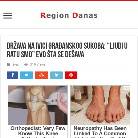
DRŽAVA NA IVICI GRAĐANSKOG SUKOBA: “Ljudi u
ratu smo” Evo šta se dešava
Svet
310 Views