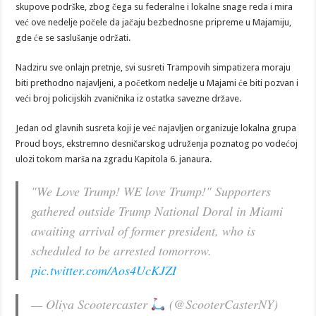
skupove podrške, zbog čega su federalne i lokalne snage reda i mira
već ove nedelje počele da jačaju bezbednosne pripreme u Majamiju,
gde će se saslušanje održati.
Nadziru sve onlajn pretnje, svi susreti Trampovih simpatizera moraju
biti prethodno najavljeni, a početkom nedelje u Majami će biti pozvan i
veći broj policijskih zvaničnika iz ostatka savezne države.
Jedan od glavnih susreta koji je već najavljen organizuje lokalna grupa
Proud boys, ekstremno desničarskog udruženja poznatog po vodećoj
ulozi tokom marša na zgradu Kapitola 6. janaura.
"We Love Trump! WE love Trump!" Supporters
gathered outside Trump National Doral in Miami
awaiting arrival of former president, who is
scheduled to be arrested tomorrow.
pic.twitter.com/Aos4UcKJZI
— Oliya Scootercaster
(@ScooterCasterNY)