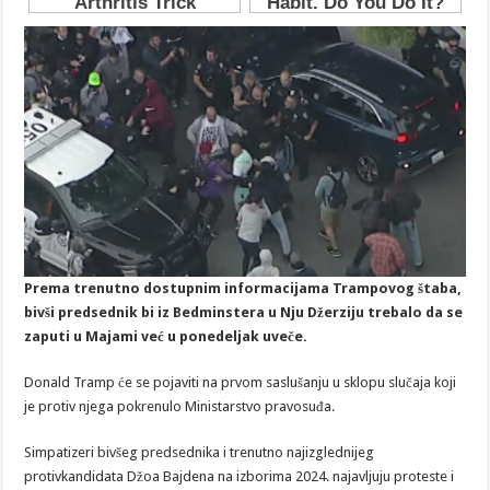
Prema trenutno dostupnim informacijama Trampovog štaba,
bivši predsednik bi iz Bedminstera u Nju Džerziju trebalo da se
zaputi u Majami već u ponedeljak uveče.
Donald Tramp će se pojaviti na prvom saslušanju u sklopu slučaja koji
je protiv njega pokrenulo Ministarstvo pravosuđa.
Simpatizeri bivšeg predsednika i trenutno najizglednijeg
protivkandidata Džoa Bajdena na izborima 2024. najavljuju proteste i