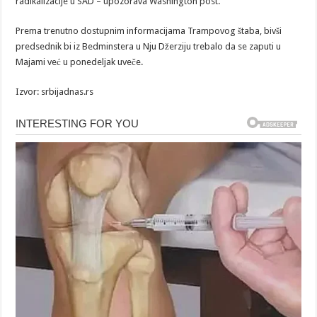
radikalizacije u SAD – upozorava Washington post.
Prema trenutno dostupnim informacijama Trampovog štaba, bivši
predsednik bi iz Bedminstera u Nju Džerziju trebalo da se zaputi u
Majami već u ponedeljak uveče.
Izvor: srbijadnas.rs