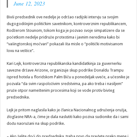
June 12, 2023
Bivši predsednik ove nedelje je održao radijski intervju sa svojim
dugogodišnjim političkim savetnikom, kontroverznim republikancem,
Rodžerom Stounom, tokom koga je pozvao svoje simpatizere da se
početkom nedelje pridruže protestima i javnim neredima kako bi
“vašingtonskoj močvari” pokazali šta misle o “politički motivisanom
lovu na veštice”.
Kari Lejk, kontroverzna republikanska kandidatkinja za guvernerku
savezne države Arizone, organizuje skup podrške Donaldu Trampu
ispred hotela u floridskom Palm Biču u ponedeljak uveče, a učesnike je
pozvala “da svim raspoloživim sredstvima, pa ako treba i nasiljem”
pruže otpor nameštenim procesima koji se vode protiv bivšeg
predsednika.
Lejk je pritom naglasila kako je članica Nacionalnog udruženja oružja,
zloglasne NRA-a, čime je dala naslutiti kako poziva sudionike da i sami
dođu naoružani na skup podrške.
– Ako želite doći do predsednika, treba prvo da pređete preko mene i