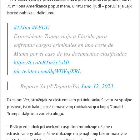
75 miliona Amerikanca poput mene. U ratu smo, ljudi – poručila je Lejk
ispred publike u delirijumu.
#12Jun
#EEUU
Expresidente Trump viaja a Florida para
enfrentar cargos criminales en una corte de
Miami por el caso de los documentos clasificados
https://t.co/vBTm2y5xk0
pic.twitter.com/dqWDVqjXRL
— Reporte Ya (@ReporteYa)
June 12, 2023
Džejkom Ver, stručnjak za ekstremizam pri tink-tanku Savetu za spoljne
poslove, tvrdi kako je reč o masovnoj radikalizaciji u kojoj Donald
Tramp i dalje ima vodeću ulogu.
– Bivši predsednik još uvek vrlo uspešno mobilizuje očajne i
isfrustrirane građane, čime dokazuje da je najbitniji faktor masovne