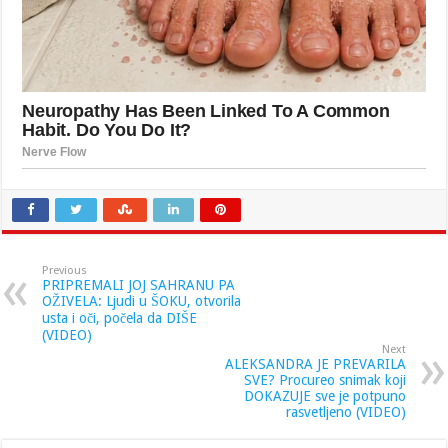
Previous
PRIPREMALI JOJ SAHRANU PA
OŽIVELA: Ljudi u ŠOKU, otvorila
usta i oči, počela da DIŠE
(VIDEO)
Next
ALEKSANDRA JE PREVARILA
SVE? Procureo snimak koji
DOKAZUJE sve je potpuno
rasvetljeno (VIDEO)