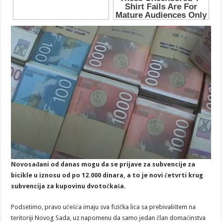
Novosađani od danas mogu da se prijave za subvencije za
bicikle u iznosu od po 12.000 dinara, a to je novi četvrti krug
subvencija za kupovinu dvotočkaša.
Podsetimo, pravo učešća imaju sva fizička lica sa prebivalištem na
teritoriji Novog Sada, uz napomenu da samo jedan član domaćinstva