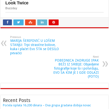
Previous
MARIJA ŠERIFOVIĆ U LOŠEM
STANJU: Trpi stravične bolove,
kuka i plače! Evo ŠTA se DESILO
pevačici
Next
POBEDNICA ZADRUGE IPAK
BEŽI IZ SRBIJE: Objavljene
fotografije koje to i potvrđuju,
EVO SA KIM JE I GDE ODLAZI
(FOTO)
Recent Posts
Počela isplata 16.200 dinara – Ova grupa građana dobija novac