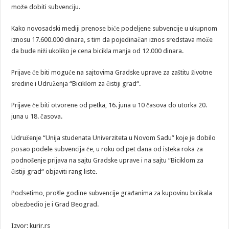
može dobiti subvenciju.
Kako novosadski mediji prenose biće podeljene subvencije u ukupnom
iznosu 17.600.000 dinara, s tim da pojedinačan iznos sredstava može
da bude niži ukoliko je cena bicikla manja od 12.000 dinara.
Prijave će biti moguće na sajtovima Gradske uprave za zaštitu životne
sredine i Udruženja “Biciklom za čistiji grad“.
Prijave će biti otvorene od petka, 16. juna u 10 časova do utorka 20.
juna u 18. časova.
Udruženje “Unija studenata Univerziteta u Novom Sadu” koje je dobilo
posao podele subvencija će, u roku od pet dana od isteka roka za
podnošenje prijava na sajtu Gradske uprave i na sajtu “Biciklom za
čistiji grad“ objaviti rang liste.
Podsetimo, prošle godine subvencije građanima za kupovinu bicikala
obezbedio je i Grad Beograd.
Izvor: kurir.rs