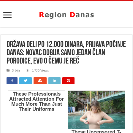
DRŽAVA DELI PO 12.000 DINARA, PRIJAVA POČINJE
DANAS: Novac dobija samo JEDAN član
porodice, EVO O ČEMU JE REČ
Srbija
5,735 Views