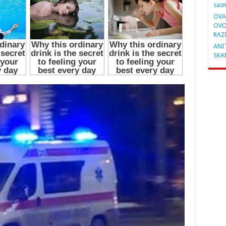
saz
OVA
OVO
RAZ
ANIT
SKA