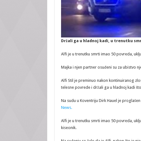
Držali ga u hladnoj kadi, u trenutku sm
Alfi je u trenutku smrti imao 50 povreda, uklj
Majka i njen partner osuđeni su za ubistvo n
Alfi Stil je preminuo nakon kontinuiranog zlo
telesne povrede i držali ga u hladnoj kadi što
Na sudu u Koventriju Dirk Hauel je proglašen 
News.
Alfi je u trenutku smrti imao 50 povreda, ukl
kiseonik.
Na suđenju se čulo da je Alfi, nakon što je 