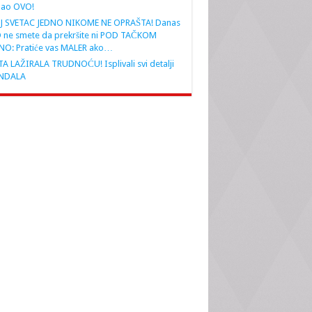
nao OVO!
J SVETAC JEDNO NIKOME NE OPRAŠTA! Danas
 ne smete da prekršite ni POD TAČKOM
NO: Pratiće vas MALER ako…
A LAŽIRALA TRUDNOĆU! Isplivali svi detalji
NDALA