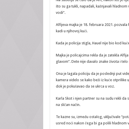
što su ga tukli, napadali, kažnjavali hladnom 
vodi“.
Alfijeva majka je 18. februara 2021. pozvala h
kadi u njihovoj kući.
Kada je policija stigla, Hauel nije bio kod kuć
Majka je policajcima rekla da je zatekla Alfi
glavom”. Dete nije davalo znake života i telo
Ona je lagala policiju da je poslednji put vi
kamera videlo se kako beži iz kuće otprilike
dok je pokušavao da se ukrca u voz.
Karla Skot i njen partner su na sudu rekli da su
na sličan način.
Te kazne su, između ostalog, uključivale “pota
usred noći nakon čega bi ga polili hladnom