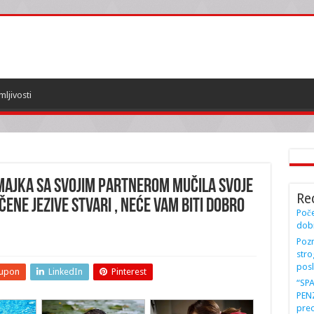
mljivosti
 Majka sa svojim partnerom MUČILA svoje
Re
ENE JEZIVE STVARI , neće vam biti dobro
Poče
dobi
Pozn
stro
posl
upon
LinkedIn
Pinterest
“SP
PENZ
preo