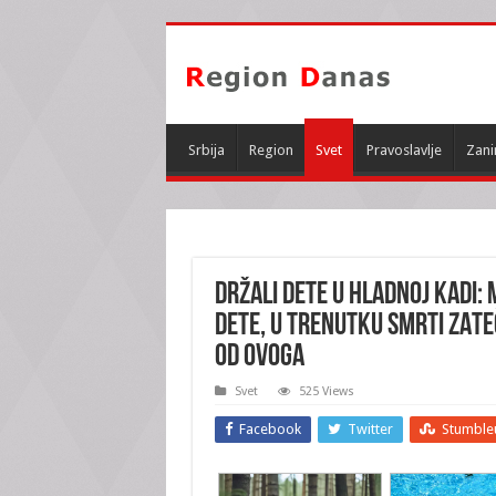
Srbija
Region
Svet
Pravoslavlje
Zani
DRŽALI DETE U HLADNOJ KADI:
dete, u trenutku smrti ZATEČ
od OVOGA
Svet
525 Views
Facebook
Twitter
Stumble