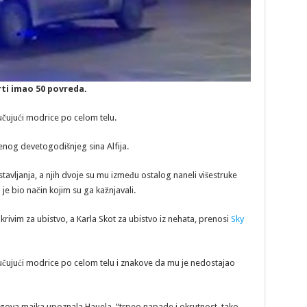
rti imao 50 povreda.
učujući modrice po celom telu.
jenog devetogodišnjeg sina Alfija.
stavljanja, a njih dvoje su mu između ostalog naneli višestruke
 je bio način kojim su ga kažnjavali.
krivim za ubistvo, a Karla Skot za ubistvo iz nehata, prenosi
Sky
jučujući modrice po celom telu i znakove da mu je nedostajao
njegova majka upoznala Hauela, “trpeo napade i okrutnost, tako