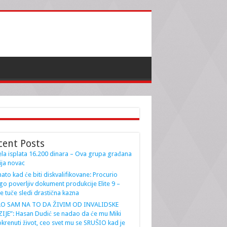
cent Posts
la isplata 16.200 dinara – Ova grupa građana
ja novac
ato kad će biti diskvalifikovane: Procurio
go poverljiv dokument produkcije Elite 9 –
e tuče sledi drastična kazna
AO SAM NA TO DA ŽIVIM OD INVALIDSKE
IJE”: Hasan Dudić se nadao da će mu Miki
krenuti život, ceo svet mu se SRUŠIO kad je