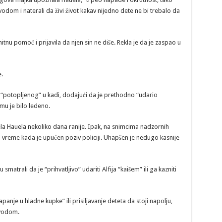
vodom i naterali da živi život kakav nijedno dete ne bi trebalo da
itnu pomoć i prijavila da njen sin ne diše. Rekla je da je zaspao u
e.
ja “potopljenog” u kadi, dodajući da je prethodno “udario
 mu je bilo ledeno.
dela Hauela nekoliko dana ranije. Ipak, na snimcima nadzornih
 u vreme kada je upućen poziv policiji. Uhapšen je nedugo kasnije
 smatrali da je “prihvatljivo” udariti Alfija “kaišem” ili ga kazniti
panje u hladne kupke” ili prisiljavanje deteta da stoji napolju,
 vodom.