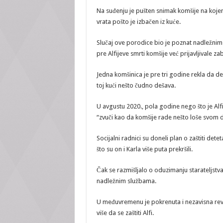
Na suđenju je pušten snimak komšije na kojem
vrata pošto je izbačen iz kuće.
Slučaj ove porodice bio je poznat nadležnim 
pre Alfijeve smrti komšije već prijavljivale z
Jedna komšinica je pre tri godine rekla da det
toj kući nešto čudno dešava.
U avgustu 2020., pola godine nego što je Alfi
“zvuči kao da komšije rade nešto loše svom d
Socijalni radnici su doneli plan o zaštiti det
što su on i Karla više puta prekršili.
Čak se razmišljalo o oduzimanju starateljstva
nadležnim službama.
U međuvremenu je pokrenuta i nezavisna revizi
više da se zaštiti Alfi.