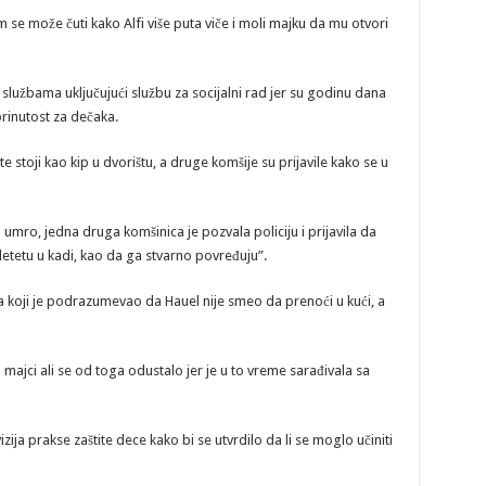
 se može čuti kako Alfi više puta viče i moli majku da mu otvori
službama uključujući službu za socijalni rad jer su godinu dana
abrinutost za dečaka.
e stoji kao kip u dvorištu, a druge komšije su prijavile kako se u
 umro, jedna druga komšinica je pozvala policiju i prijavila da
etetu u kadi, kao da ga stvarno povređuju”.
eta koji je podrazumevao da Hauel nije smeo da prenoći u kući, a
 majci ali se od toga odustalo jer je u to vreme sarađivala sa
ja prakse zaštite dece kako bi se utvrdilo da li se moglo učiniti