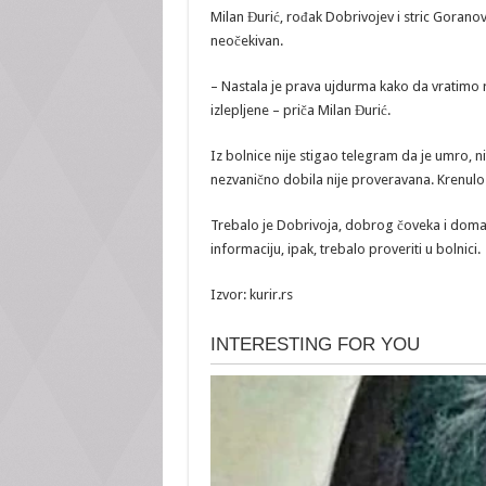
Milan Đurić, rođak Dobrivojev i stric Goranov
neočekivan.
– Nastala je prava ujdurma kako da vratimo r
izlepljene – priča Milan Đurić.
Iz bolnice nije stigao telegram da je umro, n
nezvanično dobila nije proveravana. Krenulo
Trebalo je Dobrivoja, dobrog čoveka i domaćin
informaciju, ipak, trebalo proveriti u bolnici.
Izvor: kurir.rs