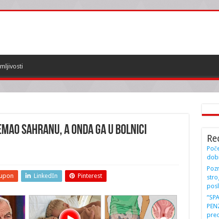
mljivosti
mao sahranu, a onda ga u bolnici
Re
Poče
dobi
Pozn
upon
LinkedIn
Pinterest
stro
posl
“SP
PENZ
preo