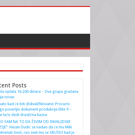
cent Posts
la isplata 16.200 dinara – Ova grupa građana
ja novac
ato kad će biti diskvalifikovane: Procurio
go poverljiv dokument produkcije Elite 9 –
e tuče sledi drastična kazna
AO SAM NA TO DA ŽIVIM OD INVALIDSKE
IJE”: Hasan Dudić se nadao da će mu Miki
krenuti život, ceo svet mu se SRUŠIO kad je