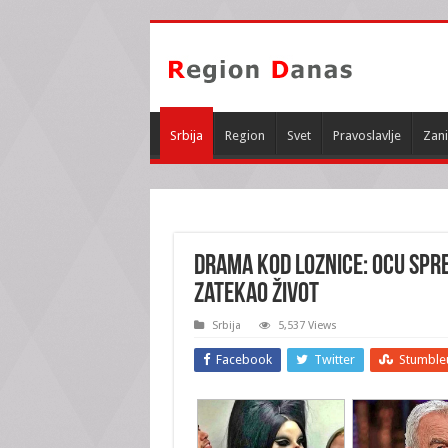
Srbija
Region
Svet
Pravoslavlje
Zani
DRAMA KOD LOZNICE: Ocu spre
zatekao život
Srbija
5,537 Views
Facebook
Twitter
Stumble