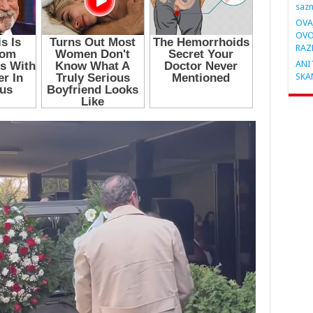
saz
OVA
OVO
RAZ
ANIT
SKA