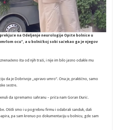
e prekjuče na Odeljenje neurologije Opšte bolnice u
mrlom ocu“, a u bolničkoj sobi sačekao ga je njegov
znenađeno šta od njih traži, i nije im bilo jasno odakle mu
ciju da je Dobrivoje „upravo umro“. Ona je, praktično, samo
ske sestre.
krenuli da spremamo sahranu – priča nam Goran Đurić.
ibe. Otišli smo i u pogrebnu firmu i odabrali sanduk, dali
e papira, pa sam krenuo po dokumentaciju u bolnicu, gde sam