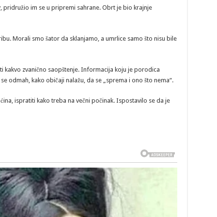
, pridružio im se u pripremi sahrane. Obrt je bio krajnje
ibu. Morali smo šator da sklanjamo, a umrlice samo što nisu bile
iti kakvo zvanično saopštenje. Informacija koju je porodica
 se odmah, kako običaji nalažu, da se „sprema i ono što nema“.
a, ispratiti kako treba na večni počinak. Ispostavilo se da je