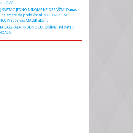
nao OVO!
J SVETAC JEDNO NIKOME NE OPRAŠTA! Danas
 ne smete da prekršite ni POD TAČKOM
NO: Pratiće vas MALER ako…
A LAŽIRALA TRUDNOĆU! Isplivali svi detalji
NDALA