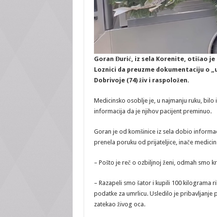
Goran Đurić, iz sela Korenite, otišao j
Loznici da preuzme dokumentaciju o „u
Dobrivoje (74) živ i raspoložen.
Medicinsko osoblje je, u najmanju ruku, bilo i
informacija da je njihov pacijent preminuo.
Goran je od komšinice iz sela dobio informa
prenela poruku od prijateljice, inače medicin
– Pošto je reč o ozbiljnoj ženi, odmah smo 
– Razapeli smo šator i kupili 100 kilograma r
podatke za umrlicu. Usledilo je pribavljanj
zatekao živog oca.