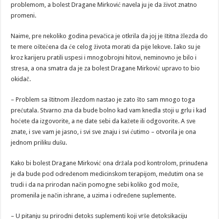
problemom, a bolest Dragane Mirković navela ju je da život znatno
promeni.
Naime, pre nekoliko godina pevačica je otkrila da joj je štitna žlezda do
te mere oštećena da će celog života morati da pije lekove. Iako su je
kroz karijeru pratili uspesi i mnogobrojni hitovi, neminovno je bilo i
stresa, a ona smatra da je za bolest Dragane Mirković upravo to bio
okidač.
– Problem sa štitnom žlezdom nastao je zato što sam mnogo toga
prećutala. Stvarno zna da bude bolno kad vam knedla stoji u grlu i kad
hoćete da izgovorite, a ne date sebi da kažete ili odgovorite. A sve
znate, i sve vam je jasno, i svi sve znaju i svi ćutimo – otvorila je ona
jednom priliku dušu.
Kako bi bolest Dragane Mirković ona držala pod kontrolom, prinuđena
je da bude pod određenom medicinskom terapijom, međutim ona se
trudi i da na prirodan način pomogne sebi koliko god može,
promenila je način ishrane, a uzima i određene suplemente.
– U pitanju su prirodni detoks suplementi koji vrše detoksikaciju