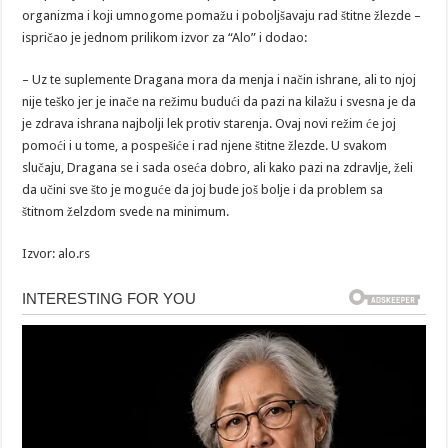
organizma i koji umnogome pomažu i poboljšavaju rad štitne žlezde –
ispričao je jednom prilikom izvor za “Alo” i dodao:
– Uz te suplemente Dragana mora da menja i način ishrane, ali to njoj
nije teško jer je inače na režimu budući da pazi na kilažu i svesna je da
je zdrava ishrana najbolji lek protiv starenja. Ovaj novi režim će joj
pomoći i u tome, a pospešiće i rad njene štitne žlezde. U svakom
slučaju, Dragana se i sada oseća dobro, ali kako pazi na zdravlje, želi
da učini sve što je moguće da joj bude još bolje i da problem sa
štitnom želzdom svede na minimum.
Izvor: alo.rs