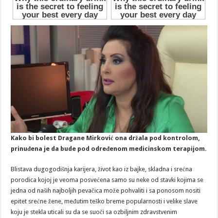
Kako bi bolest Dragane Mirković ona držala pod kontrolom,
prinuđena je da bude pod određenom medicinskom terapijom.
Blistava dugogodišnja karijera, život kao iz bajke, skladna i srećna
porodica kojoj je veoma posvećena samo su neke od stavki kojima se
jedna od naših najboljih pevačica može pohvaliti i sa ponosom nositi
epitet srećne žene, međutim teško breme popularnosti i velike slave
koju je stekla uticali su da se suoči sa ozbiljnim zdravstvenim