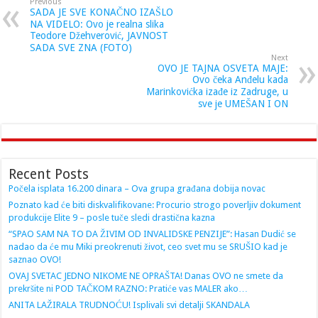
Previous
SADA JE SVE KONAČNO IZAŠLO
NA VIDELO: Ovo je realna slika
Teodore Džehverović, JAVNOST
SADA SVE ZNA (FOTO)
Next
OVO JE TAJNA OSVETA MAJE:
Ovo čeka Anđelu kada
Marinkovićka izađe iz Zadruge, u
sve je UMEŠAN I ON
Recent Posts
Počela isplata 16.200 dinara – Ova grupa građana dobija novac
Poznato kad će biti diskvalifikovane: Procurio strogo poverljiv dokument
produkcije Elite 9 – posle tuče sledi drastična kazna
“SPAO SAM NA TO DA ŽIVIM OD INVALIDSKE PENZIJE”: Hasan Dudić se
nadao da će mu Miki preokrenuti život, ceo svet mu se SRUŠIO kad je
saznao OVO!
OVAJ SVETAC JEDNO NIKOME NE OPRAŠTA! Danas OVO ne smete da
prekršite ni POD TAČKOM RAZNO: Pratiće vas MALER ako…
ANITA LAŽIRALA TRUDNOĆU! Isplivali svi detalji SKANDALA