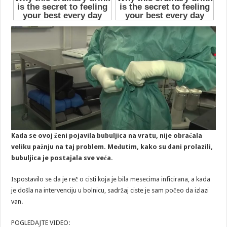
Kada se ovoj ženi pojavila bubuljica na vratu, nije obraćala
veliku pažnju na taj problem. Međutim, kako su dani prolazili,
bubuljica je postajala sve veća.
Ispostavilo se da je reč o cisti koja je bila mesecima inficirana, a kada
je došla na intervenciju u bolnicu, sadržaj ciste je sam počeo da izlazi
van.
POGLEDAJTE VIDEO: