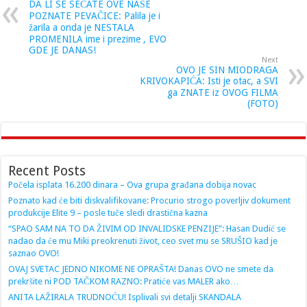
DA LI SE SEĆATE OVE NAŠE
POZNATE PEVAČICE: Palila je i
žarila a onda je NESTALA
PROMENILA ime i prezime , EVO
GDE JE DANAS!
Next
OVO JE SIN MIODRAGA
KRIVOKAPIĆA: Isti je otac, a SVI
ga ZNATE iz OVOG FILMA
(FOTO)
Recent Posts
Počela isplata 16.200 dinara – Ova grupa građana dobija novac
Poznato kad će biti diskvalifikovane: Procurio strogo poverljiv dokument
produkcije Elite 9 – posle tuče sledi drastična kazna
“SPAO SAM NA TO DA ŽIVIM OD INVALIDSKE PENZIJE”: Hasan Dudić se
nadao da će mu Miki preokrenuti život, ceo svet mu se SRUŠIO kad je
saznao OVO!
OVAJ SVETAC JEDNO NIKOME NE OPRAŠTA! Danas OVO ne smete da
prekršite ni POD TAČKOM RAZNO: Pratiće vas MALER ako…
ANITA LAŽIRALA TRUDNOĆU! Isplivali svi detalji SKANDALA