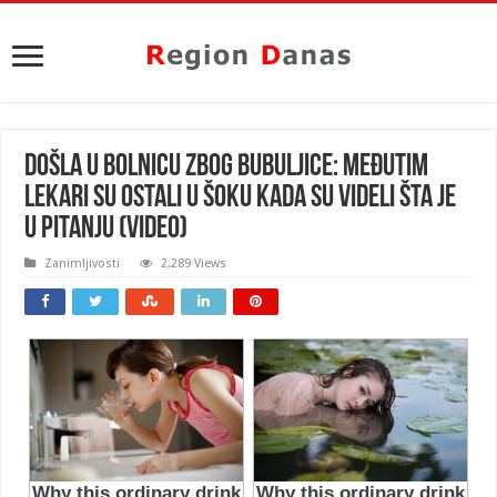
DOŠLA U BOLNICU ZBOG BUBULJICE: Međutim
lekari su OSTALI U ŠOKU kada su VIDELI ŠTA JE
U PITANJU (VIDEO)
Zanimljivosti
2,289 Views