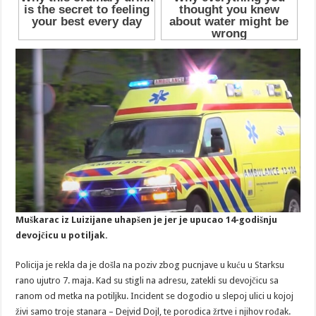
Muškarac iz Luizijane uhapšen je jer je upucao 14-godišnju
devojčicu u potiljak.
Policija je rekla da je došla na poziv zbog pucnjave u kuću u Starksu
rano ujutro 7. maja. Kad su stigli na adresu, zatekli su devojčicu sa
ranom od metka na potiljku. Incident se dogodio u slepoj ulici u kojoj
živi samo troje stanara – Dejvid Dojl, te porodica žrtve i njihov rođak.