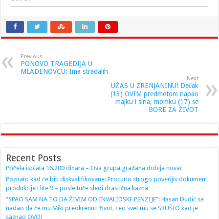
Previous
PONOVO TRAGEDIJA U
MLADENOVCU: Ima stradalih
Next
UŽAS U ZRENJANINU! Dečak
(13) OVIM predmetom napao
majku i sina, momku (17) se
BORE ZA ŽIVOT
Recent Posts
Počela isplata 16.200 dinara – Ova grupa građana dobija novac
Poznato kad će biti diskvalifikovane: Procurio strogo poverljiv dokument
produkcije Elite 9 – posle tuče sledi drastična kazna
“SPAO SAM NA TO DA ŽIVIM OD INVALIDSKE PENZIJE”: Hasan Dudić se
nadao da će mu Miki preokrenuti život, ceo svet mu se SRUŠIO kad je
saznao OVO!