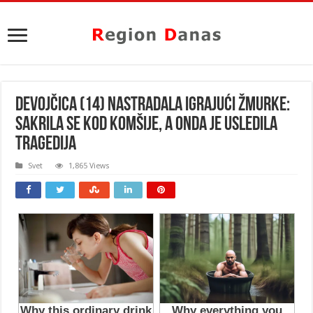
DEVOJČICA (14) NASTRADALA IGRAJUĆI ŽMURKE:
Sakrila se kod komšije, a onda je usledila
tragedija
Svet
1,865 Views