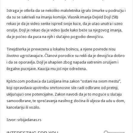
Istraga je otkrila da se nekoliko maloletnika igralo žmurke u području i
da su se sakrivali na imanju komšije. Vlasnik imanja Dejvid Dojl (58)
rekao je da je video senke ispred svoje kuće, da je ušao unutra i uzeo
oružje. Dojl je rekao da je video ljude kako beže sa njegovog imanja,
da je počeo da puca na njih i slučajno pogodio devojčicu.
Tinejdžerka je prevezena u lokalnu bolnicu, a njene povrede nisu
životno ugrožavajuće. Članovi porodice su rekli da je devojčica dobro
i da se oporavlja. Dojl je uhapšen zbog napada vatrenim oružjem i
ilegalne pucnjave. Kaucija mu još nije određena.
Kplctv.com podseća da Luizijana ima zakon “ostani na svom mestu”,
koji opravdava upotrebu smrtonosne sile radi odbrane od pretnji,
uključujući one potencijalne. Zakon navodi da je to moguće u slučaju
samoodbrane, te sprečavanja nasilnog zločina ili uljeza da uđu u dom,
kancelariju ili vozilo.
Izvor: srbijadanas.rs