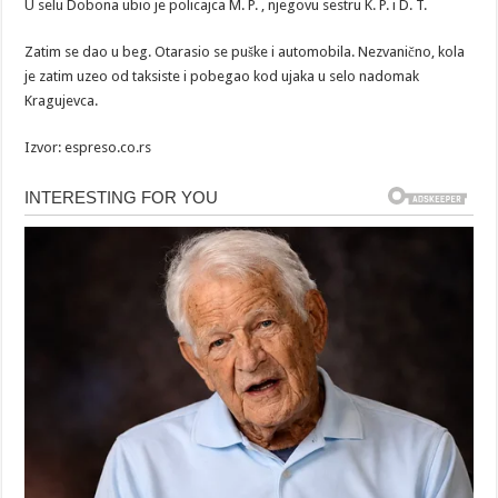
U selu Dobona ubio je policajca M. P. , njegovu sestru K. P. i D. T.
Zatim se dao u beg. Otarasio se puške i automobila. Nezvanično, kola
je zatim uzeo od taksiste i pobegao kod ujaka u selo nadomak
Kragujevca.
Izvor: espreso.co.rs