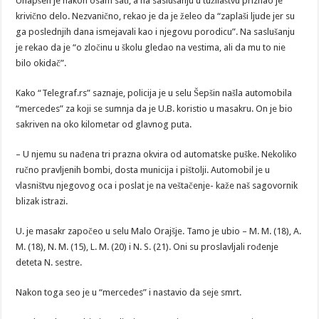
Uhapšen je nakon osam sati, a na saslušanju u tužilaštvu priznao je
krivično delo. Nezvanično, rekao je da je želeo da “zaplaši ljude jer su
ga poslednjih dana ismejavali kao i njegovu porodicu”. Na saslušanju
je rekao da je “o zločinu u školu gledao na vestima, ali da mu to nie
bilo okidač”.
Kako “Telegraf.rs” saznaje, policija je u selu Šepšin našla automobila
“mercedes” za koji se sumnja da je U.B. koristio u masakru. On je bio
sakriven na oko kilometar od glavnog puta.
– U njemu su nađena tri prazna okvira od automatske puške. Nekoliko
ručno pravljenih bombi, dosta municija i pištolji. Automobil je u
vlasništvu njegovog oca i poslat je na veštačenje- kaže naš sagovornik
blizak istrazi.
U. je masakr započeo u selu Malo Orajšje. Tamo je ubio – M. M. (18), A.
M. (18), N. M. (15), L. M. (20) i N. S. (21). Oni su proslavljali rođenje
deteta N. sestre.
Nakon toga seo je u “mercedes” i nastavio da seje smrt.