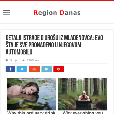
DETALJI ISTRAGE O UROŠU IZ MLADENOVCA: Evo
šta je sve PRONAĐENO u njegovom
automobilu
Srbija
239 Views