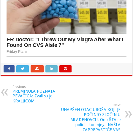
Previous
PREMINULA POZNATA
PEVAČICA: Zvali su je
KRALJICOM
Next
UHAPŠEN OTAC UROŠA KOJI JE
POČINIO ZLOČIN U
MLADENOVCU: Ono ŠTA je
policija kod njega NAŠLA
ZAPREPASTIĆE VAS