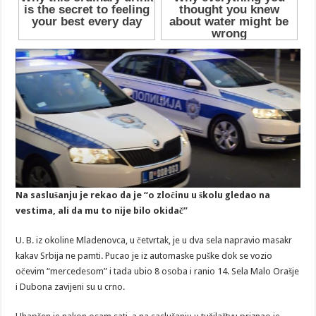
Na saslušanju je rekao da je “o zločinu u školu gledao na
vestima, ali da mu to nije bilo okidač”
U. B. iz okoline Mladenovca, u četvrtak, je u dva sela napravio masakr
kakav Srbija ne pamti. Pucao je iz automaske puške dok se vozio
očevim “mercedesom” i tada ubio 8 osoba i ranio 14. Sela Malo Orašje
i Dubona zavijeni su u crno.