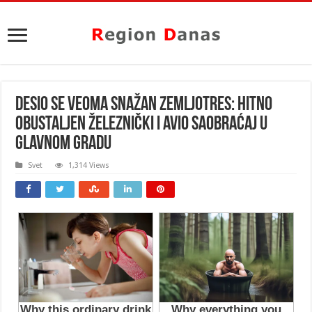
DESIO SE VEOMA SNAŽAN ZEMLJOTRES: Hitno
obustaljen železnički i avio saobraćaj u
GLAVNOM GRADU
Svet
1,314 Views