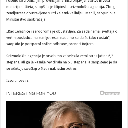
i osetio se u obližnjim provincijama, nisu prijavljene žrtve ili veća
materijalna šteta, saopštila je filipinska seizmološka agencija. Zbog
zemljotresa obustavljene su tri železničke linije u Manili, saopštilo je
Ministarstvo saobraćaja.
„Rad železnice i aerodroma je obustavljen. Za sada nema izveštaja o
većim posledicama zemljotresa i nadamo se da će tako i ostati“,
saopštio je portparol civilne odbrane, prenosi Rojters.
Seizmološka agencija je prvobitno zabeležila zemljotres jačine 6,2
stepena, ali ga je kasnije revidirala na 6,3 stepena, a saopšteno je da
se očekuju izveštaji o šteti i naknadni potresi.
Izvor: nova.rs