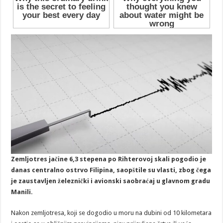
Zemljotres jačine 6,3 stepena po Rihterovoj skali pogodio je
danas centralno ostrvo Filipina, saopštile su vlasti, zbog čega
je zaustavljen železnički i avionski saobraćaj u glavnom gradu
Manili.
Nakon zemljotresa, koji se dogodio u moru na dubini od 10 kilometara