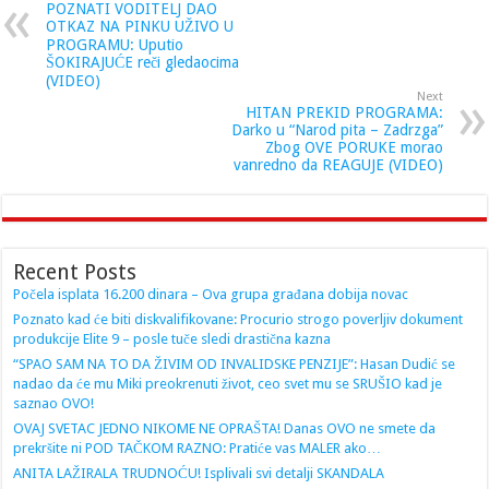
POZNATI VODITELJ DAO
OTKAZ NA PINKU UŽIVO U
PROGRAMU: Uputio
ŠOKIRAJUĆE reči gledaocima
(VIDEO)
Next
HITAN PREKID PROGRAMA:
Darko u “Narod pita – Zadrzga”
Zbog OVE PORUKE morao
vanredno da REAGUJE (VIDEO)
Recent Posts
Počela isplata 16.200 dinara – Ova grupa građana dobija novac
Poznato kad će biti diskvalifikovane: Procurio strogo poverljiv dokument
produkcije Elite 9 – posle tuče sledi drastična kazna
“SPAO SAM NA TO DA ŽIVIM OD INVALIDSKE PENZIJE”: Hasan Dudić se
nadao da će mu Miki preokrenuti život, ceo svet mu se SRUŠIO kad je
saznao OVO!
OVAJ SVETAC JEDNO NIKOME NE OPRAŠTA! Danas OVO ne smete da
prekršite ni POD TAČKOM RAZNO: Pratiće vas MALER ako…
ANITA LAŽIRALA TRUDNOĆU! Isplivali svi detalji SKANDALA