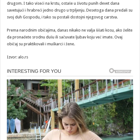
drugom. I tako viseći na krstu, ostaše u životu punih devet dana
savetujući i hrabreći jedno drugo u trpljenju. Desetoga dana predali su
svoj duh Gospodu, i tako su postali dostojni njegovog carstva.
Prema narodnim običajima, danas nikako ne valja šišati kosu, ako želite
da pronađete srodnu dušu ili sačuvate ljubav koju već imate. Ovaj
običaj su praktikovali i muškarci i žene.
Izvor: alo.rs