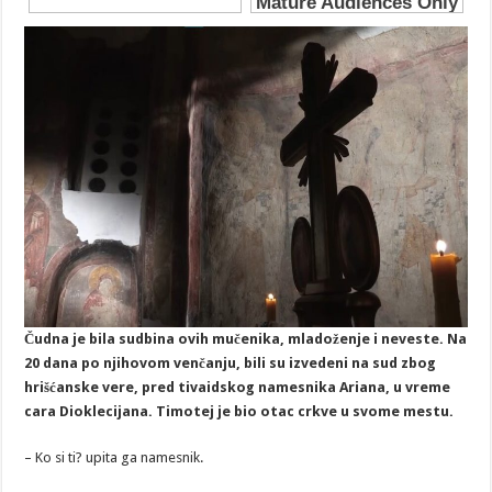
Čudna je bila sudbina ovih mučenika, mladoženje i neveste. Na
20 dana po njihovom venčanju, bili su izvedeni na sud zbog
hrišćanske vere, pred tivaidskog namesnika Ariana, u vreme
cara Dioklecijana. Timotej je bio otac crkve u svome mestu.
– Ko si ti? upita ga namesnik.