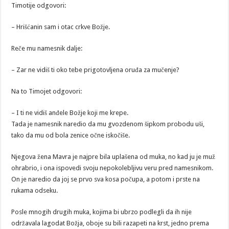
Timotije odgovori:
– Hrišćanin sam i otac crkve Božje.
Reče mu namesnik dalje:
– Zar ne vidiš ti oko tebe prigotovljena oruđa za mučenje?
Na to Timojet odgovori:
– I ti ne vidiš anđele Božje koji me krepe.
Tada je namesnik naredio da mu gvozdenom šipkom probodu uši,
tako da mu od bola zenice očne iskočiše.
Njegova žena Mavra je najpre bila uplašena od muka, no kad ju je muž
ohrabrio, i ona ispovedi svoju nepokolebljivu veru pred namesnikom.
On je naredio da joj se prvo sva kosa počupa, a potom i prste na
rukama odseku.
Posle mnogih drugih muka, kojima bi ubrzo podlegli da ih nije
održavala lagodat Božja, oboje su bili razapeti na krst, jedno prema