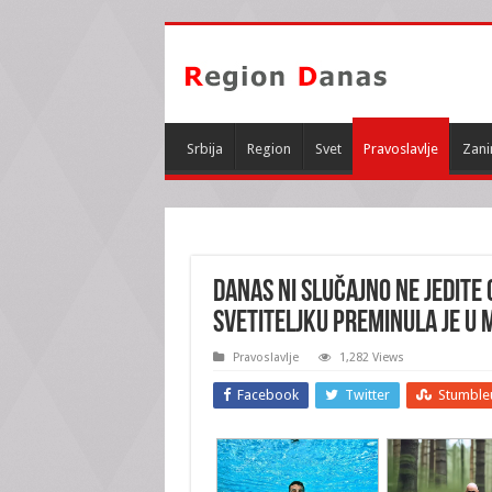
Srbija
Region
Svet
Pravoslavlje
Zani
DANAS NI SLUČAJNO NE JEDITE 
SVETITELJKU preminula je u
Pravoslavlje
1,282 Views
Facebook
Twitter
Stumble