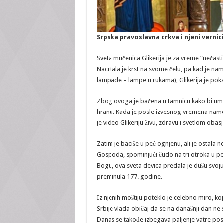
Srpska pravoslavna crkva i njeni vernic
Sveta mučenica Glikerija je za vreme “nečast
Nacrtala je krst na svome čelu, pa kad je nam
lampade – lampe u rukama), Glikerija je poka
Zbog ovoga je bačena u tamnicu kako bi umrla 
hranu. Kada je posle izvesnog vremena names
je video Glikeriju živu, zdravu i svetlom obas
Zatim je baciše u peć ognjenu, ali je ostala 
Gospoda, spominjući čudo na tri otroka u peć
Bogu, ova sveta devica predala je dušu svoju
preminula 177. godine.
Iz njenih moštiju poteklo je celebno miro, ko
Srbije vlada običaj da se na današnji dan ne 
Danas se takođe izbegava paljenje vatre posl