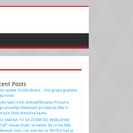
cent Posts
la isplata 16.200 dinara – Ova grupa građana
ja novac
ato kad će biti diskvalifikovane: Procurio
go poverljiv dokument produkcije Elite 9 –
e tuče sledi drastična kazna
AO SAM NA TO DA ŽIVIM OD INVALIDSKE
IJE”: Hasan Dudić se nadao da će mu Miki
krenuti život, ceo svet mu se SRUŠIO kad je