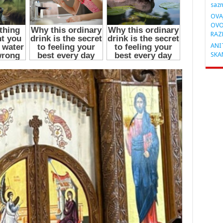
saz
OVA
OVO
RAZ
ANIT
SKA