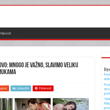
mljivosti
OVO: Mnogo je važno, slavimo veliku
Re
 mukama
Poče
dobi
Pozn
upon
LinkedIn
Pinterest
stro
posl
“SP
PENZ
preo