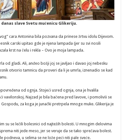
i danas slave Svetu mučenicu Glikeriju.
ivog” cara Antonina bila pozvana da prinese žrtvu idolu Dijevom.
esnik carski upitao gde je njena lampada (jer su svi nosili
zala krst na čelu i rekla – Ovo je moja lampada.
od gladi. Ali, anđeo božji joj se javljao i davao joj nebesku
nik otvorio tamnicu da proveri da li je umrla, iznenadio se kad
janu.
nepovređena od ognja. Stojeći usred ognja, ona je hvalila
i vavilonskoj. Najzad je bila bačena pred lavove, i pomolivši se
 Gospodu, za koga je junački pretrpela mnoge muke. Glikerija je
jim su se lečili bolesnici od najtežih bolesti. U mnogim delovima
sprema niti jede meso, jer se veruje da se tako sprečava bolest.
e podneva, u selima se ne lože peći niti pale sveće.