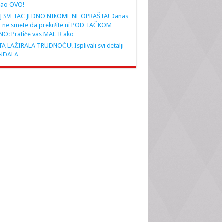
nao OVO!
J SVETAC JEDNO NIKOME NE OPRAŠTA! Danas
 ne smete da prekršite ni POD TAČKOM
NO: Pratiće vas MALER ako…
A LAŽIRALA TRUDNOĆU! Isplivali svi detalji
NDALA