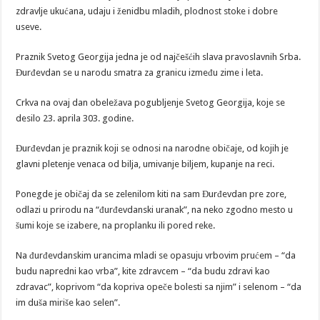
zdravlje ukućana, udaju i ženidbu mladih, plodnost stoke i dobre
useve.
Praznik Svetog Georgija jedna je od najčešćih slava pravoslavnih Srba.
Đurđevdan se u narodu smatra za granicu između zime i leta.
Crkva na ovaj dan obeležava pogubljenje Svetog Georgija, koje se
desilo 23. aprila 303. godine.
Đurđevdan je praznik koji se odnosi na narodne običaje, od kojih je
glavni pletenje venaca od bilja, umivanje biljem, kupanje na reci.
Ponegde je običaj da se zelenilom kiti na sam Đurđevdan pre zore,
odlazi u prirodu na “đurđevdanski uranak”, na neko zgodno mesto u
šumi koje se izabere, na proplanku ili pored reke.
Na đurđevdanskim urancima mladi se opasuju vrbovim prućem – “da
budu napredni kao vrba”, kite zdravcem – “da budu zdravi kao
zdravac”, koprivom “da kopriva opeče bolesti sa njim” i selenom – “da
im duša miriše kao selen”.