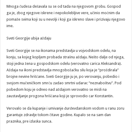
Mnoga čudesa dešavala su se od tada na njegovom grobu. Gospod
ga je, zbog njegove iskrene i nepokolebljive vere, učinio moćnim da
pomaže svima koji su u nevolji i koji ga iskreno slave i prizivaju njegovo
ime.
Sveti Georgije ubija aždaju
Sveti Georgije se na ikonama predstavlja u vojvodskom odelu, na
konju, sa kojeg kopljem probada strašnu aždaju. Nešto dalje od njega,
stoji jedna žena u gospodskom odelu (verovatno carica Aleksandra).
Aždaja na ikoni predstavlja mnogobožačku silu koja je “proždirala”
brojne nevine hrišćane. Sveti Georgije ju je, po verovanju, pobedio i
svojom mučeničkom smrću zadao smrtni udarac “neznaboštvu”. Pod
pobedom koju je odneo nad aždajom verovatno se misli na
zaustavljanje progona hrišćana koji je sprovodio car Konstantin.
Verovalo se da kupanje i umivanje đurđevdanskom vodom u ranu zoru
garantuje zdravlje tokom čitave godine. Kupalo se na sam dan
praznika, pre izlaska sunca.