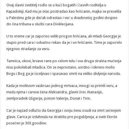
Ovaj slavni svetitelj rodio se u kući bogatih i časnih roditelja u
Kapadokiji. Kad mu je otac postradao kao hrišćanin, majka se preselila
u Palestinu gde je dečak odrastao i već u dvadesetoj godini dospeo
do čina tribuna u službi cara Dioklecijana.
U to vreme car je započeo veliki progon hrišćana, ali mladi Georgije je
stupio pred cara i odvažno rekao da je i on hrišćanin. Time je započelo
njegovo stradanje za veru.
Tamnica, okovi, krvave rane po celom telu i sva druga strašna mučenja
nisu pokolebali mladića. On se neprestano, usrdno i iskreno molio
Bogu i Bog ga je isceljivao i spasavao smrti na veliko divljenje naroda.
Kada je molitvom vaskrsao jednog mrtvaca, mnogi su primili veru, a
među njima i careva žena Aleksandra, glavni žrec Atanasije,
zemljoradnik Gligerije, potom Valerije, Donat i Tirin.
Car je najzad odlučio da Georgija i svoju ženu osudi na smrt sečenjem
glave. Carica je izdahnula na stratištu pre pogubljenja, a sveti Đorđe
posečen je 303.goodine.