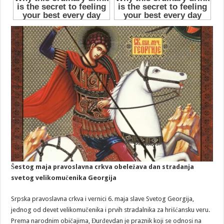
Šestog maja pravoslavna crkva obeležava dan stradanja
svetog velikomučenika Georgija
Srpska pravoslavna crkva i vernici 6. maja slave Svetog Georgija,
jednog od devet velikomučenika i prvih stradalnika za hrišćansku veru.
Prema narodnim običajima, Đurđevdan je praznik koji se odnosi na