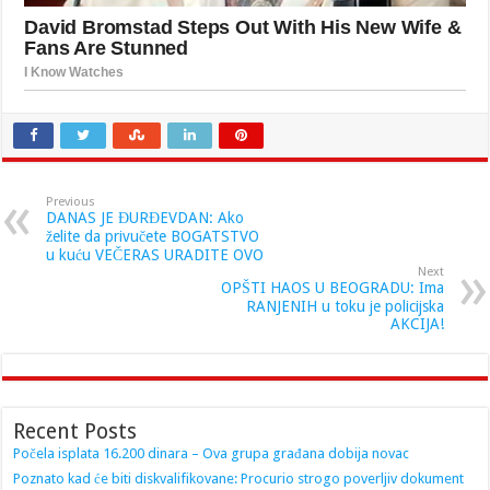
Previous
DANAS JE ĐURĐEVDAN: Ako
želite da privučete BOGATSTVO
u kuću VEČERAS URADITE OVO
Next
OPŠTI HAOS U BEOGRADU: Ima
RANJENIH u toku je policijska
AKCIJA!
Recent Posts
Počela isplata 16.200 dinara – Ova grupa građana dobija novac
Poznato kad će biti diskvalifikovane: Procurio strogo poverljiv dokument